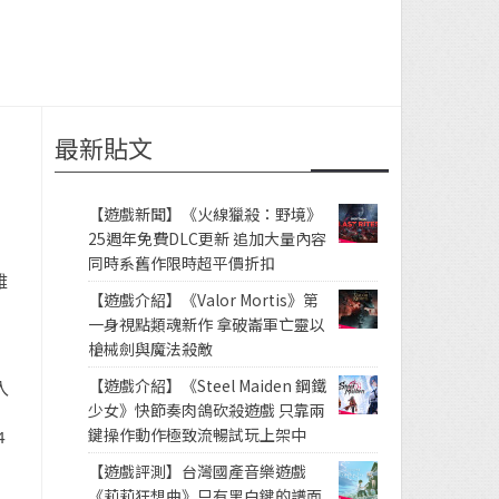
最新貼文
【遊戲新聞】《火線獵殺：野境》
25週年免費DLC更新 追加大量內容
同時系舊作限時超平價折扣
雅
【遊戲介紹】《Valor Mortis》第
一身視點類魂新作 拿破崙軍亡靈以
槍械劍與魔法殺敵
【遊戲介紹】《Steel Maiden 鋼鐵
入
少女》快節奏肉鴿砍殺遊戲 只靠兩
》
鍵操作動作極致流暢試玩上架中
4
【遊戲評測】台灣國產音樂遊戲
《莉莉狂想曲》只有黑白鍵的譜面