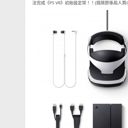
法完成《PS VR》初始設定架！！(挑咪即係局人買Cam