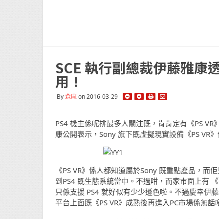
SCE 執行副總裁伊藤雅康透
用！
By
森麻
on 2016-03-29
PS4 機主係呢排最多人關注既，肯肯定有《PS VR》
康公開表示，Sony 旗下既虛擬現實設備《PS V
《PS VR》係人都知道屬於Sony 既重點產品，而
到PS4 既生態系統當中。不過咁，而家市面上有 《Oculu
只係支援 PS4 就好似有少少遜色啦。不過慶幸伊藤
平台上面既《PS VR》成熟後再進入PC市場係無話