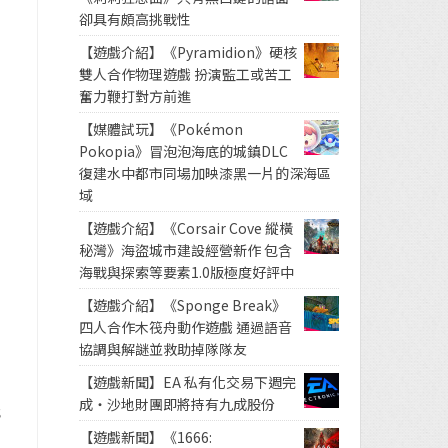
卻具有頗高挑戰性
【遊戲介紹】《Pyramidion》硬核
雙人合作物理遊戲 扮演監工或苦工
奮力鞭打對方前進
【媒體試玩】《Pokémon
Pokopia》冒泡泡海底的城鎮DLC
復建水中都市同場加映漆黑一片的深海區
域
【遊戲介紹】《Corsair Cove 縱橫
秘灣》海盜城市建設經營新作 包含
海戰與探索等要素1.0版極度好評中
【遊戲介紹】《Sponge Break》
四人合作木筏舟動作遊戲 通過語音
協調與解謎並救助掉隊隊友
【遊戲新聞】EA 私有化交易下週完
成・沙地財團即將持有九成股份
S
【遊戲新聞】《1666: