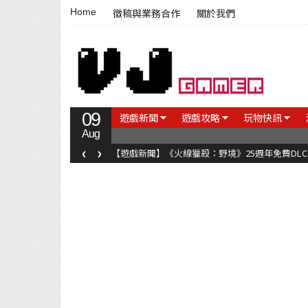
Home
徵稿與業務合作
關於我們
09
遊戲新聞
遊戲攻略
玩物快訊
Aug
‹
›
【遊戲新聞】《火線獵殺：野境》25週年免費DL