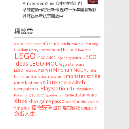
Amsterdam》前《刺客教條》創
意總監動作冒險新作 歷時十多年開發新影
片釋出序章試玩開放中
標籤雲
Blizzard
AMOC
BrickHeadz
elden ring
Biohazard
hearthstone
Gundam
Harry Potter
Iron Man
LEGO
LEGO
LEGO AMOC
lego harry potter
LEGO MOC
Ideas
lego star wars
Mhchan
marvel
MOC
LEGO Technic
Monster
monster strike
Hunter
MONSTER HUNTER WORLD
Nintendo Switch
Nintendo
Netflix
PlayStation 4
overwatch
PC
PlayStation 5
star wars
ps5
starfield
Pokemon
SDCC
Spider-man
Xbox
xbox game pass
Xbox One
xbox series
怪物彈珠
爐石
爐石戰記
x
小島秀夫
艾爾登法環
遊戲人生