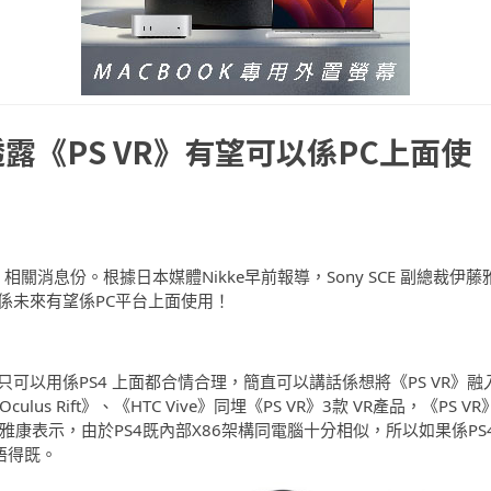
露《PS VR》有望可以係PC上面使
相關消息份。根據日本媒體Nikke早前報導，Sony SCE 副總裁伊藤
R》係未來有望係PC平台上面使用！
佢只可以用係PS4 上面都合情合理，簡直可以講話係想將《PS VR》融
s Rift》、《HTC Vive》同埋《PS VR》3款 VR產品，《PS VR
雅康表示，由於PS4既內部X86架構同電腦十分相似，所以如果係PS
唔得既。