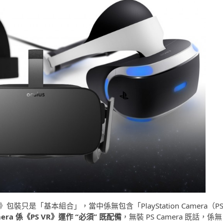
包裝只是「基本組合」，當中係無包含「PlayStation Camera（P
ra 係《PS VR》運作 “必須” 既配備
，無裝 PS Camera 既話，係無