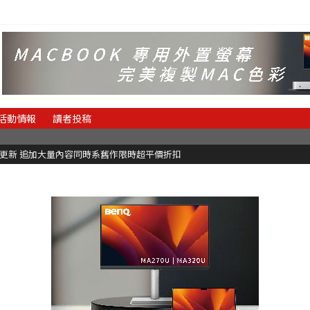
活動情報
讀者投稿
C更新 追加大量內容同時系舊作限時超平價折扣