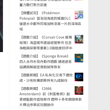
奮力鞭打對方前進
【媒體試玩】《Pokémon
Pokopia》冒泡泡海底的城鎮DLC
復建水中都市同場加映漆黑一片的深海區
域
【遊戲介紹】《Corsair Cove 縱橫
秘灣》海盜城市建設經營新作 包含
海戰與探索等要素1.0版極度好評中
【遊戲介紹】《Sponge Break》
四人合作木筏舟動作遊戲 通過語音
協調與解謎並救助掉隊隊友
【遊戲新聞】EA 私有化交易下週完
成・沙地財團即將持有九成股份
【遊戲新聞】《1666:
Amsterdam》前《刺客教條》創
意總監動作冒險新作 歷時十多年開發新影
片釋出序章試玩開放中