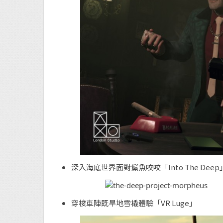
深入海底世界面對鯊魚咬咬「Into The Deep
穿梭車陣既旱地雪橇體驗「VR Luge」