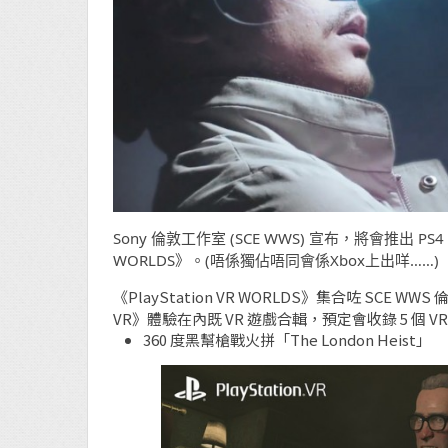
Sony 倫敦工作室 (SCE WWS) 宣布，將會推出 PS4
WORLDS》。(唔係獨佔唔同會係Xbox上出咩……)
《PlayStation VR WORLDS》集合咗 S
VR》體驗在內既 VR 遊戲合輯，預定會收錄 5 個 V
360 度黑幫槍戰火拼「The London Heist」