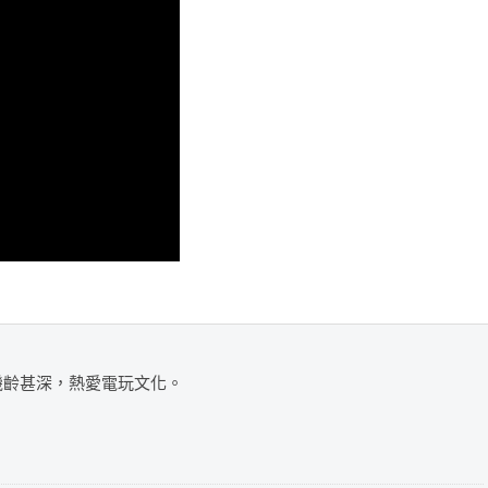
，機齡甚深，熱愛電玩文化。