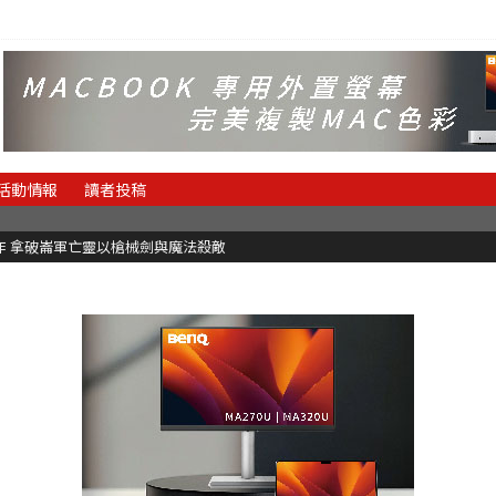
活動情報
讀者投稿
魂新作 拿破崙軍亡靈以槍械劍與魔法殺敵