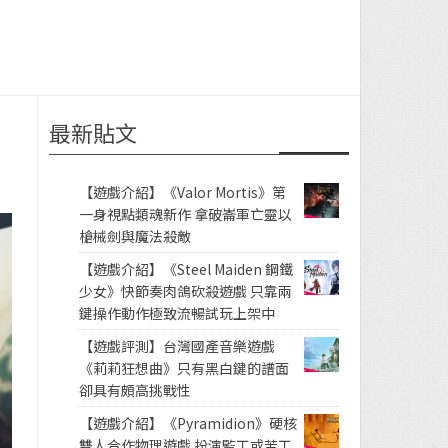
最新貼文
【遊戲介紹】《Valor Mortis》第
一身視點類魂新作 拿破崙軍亡靈以
槍械劍與魔法殺敵
【遊戲介紹】《Steel Maiden 鋼鐵
少女》快節奏肉鴿砍殺遊戲 只靠兩
鍵操作動作極致流暢試玩上架中
【遊戲評測】台灣國產音樂遊戲
《莉莉狂想曲》只有黑白鍵的譜面
卻具有頗高挑戰性
【遊戲介紹】《Pyramidion》硬核
雙人合作物理遊戲 扮演監工或苦工