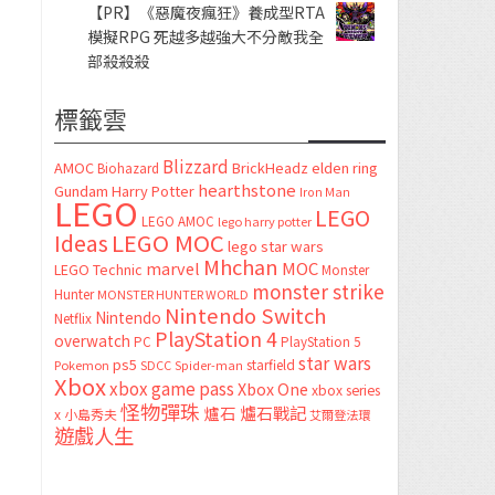
【PR】《惡魔夜瘋狂》養成型RTA
模擬RPG 死越多越強大不分敵我全
部殺殺殺
標籤雲
Blizzard
AMOC
BrickHeadz
elden ring
Biohazard
hearthstone
Gundam
Harry Potter
Iron Man
LEGO
LEGO
LEGO AMOC
lego harry potter
LEGO MOC
Ideas
lego star wars
Mhchan
marvel
MOC
LEGO Technic
Monster
monster strike
Hunter
MONSTER HUNTER WORLD
Nintendo Switch
Nintendo
Netflix
PlayStation 4
overwatch
PC
PlayStation 5
star wars
ps5
starfield
Pokemon
SDCC
Spider-man
Xbox
xbox game pass
Xbox One
xbox series
怪物彈珠
爐石
爐石戰記
x
小島秀夫
艾爾登法環
遊戲人生