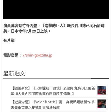
演員陣容有竹野內豐，《進擊的巨人》嘅長谷川博己同石原聰
美，日本今年7月29日上映。
有片睇
電影官網：
//shin-godzilla.jp
最新貼文
【遊戲新聞】《火線獵殺：野境》25週年免費DLC更新
追加大量內容同時系舊作限時超平價折扣
【遊戲介紹】《Valor Mortis》第一身視點類魂新作 拿
破崙軍亡靈以槍械劍與魔法殺敵