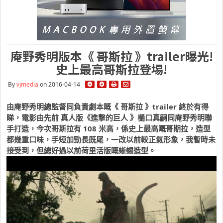
庵野秀明版本《 哥斯拉 》trailer曝光!
史上最高哥斯拉登埸!
By
vjmedia
on 2016-04-14
由庵野秀明總監督同負責劇本嘅《 哥斯拉 》trailer 終於有得
睇，電影由先前 真人版《進撃的巨人 》樋口真嗣同庵野秀明聯
手打造，今次哥斯拉有 108 米高，係史上最高嘅哥期拉，造型
都幾重口味，手短加勁長既尾，一改以前較正氣形象，我暫時未
接受到，但總好過以前荷里活版嘅蜥蜴造型。