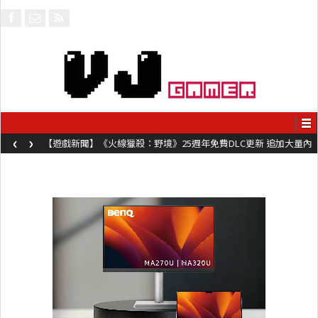
‹
›
【遊戲新聞】《火線獵殺：野境》25週年免費DLC更新 追加大量內
容同時系舊作限時超平價折扣