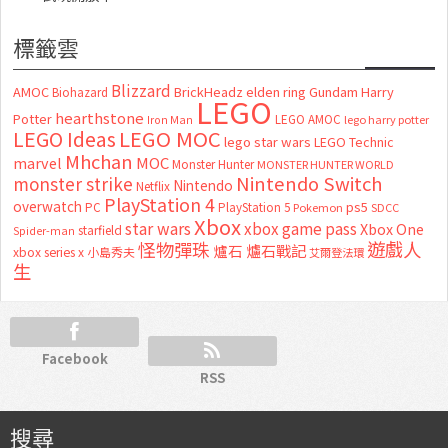
標籤雲
Blizzard
AMOC
BrickHeadz
elden ring
Gundam
Harry
Biohazard
LEGO
hearthstone
Potter
LEGO AMOC
lego harry potter
Iron Man
LEGO MOC
LEGO Ideas
lego star wars
LEGO Technic
Mhchan
marvel
MOC
Monster Hunter
MONSTER HUNTER WORLD
Nintendo Switch
monster strike
Nintendo
Netflix
PlayStation 4
overwatch
ps5
PC
PlayStation 5
Pokemon
SDCC
Xbox
star wars
xbox game pass
Xbox One
starfield
Spider-man
怪物彈珠
遊戲人
爐石
爐石戰記
xbox series x
小島秀夫
艾爾登法環
生
Facebook
RSS
搜尋