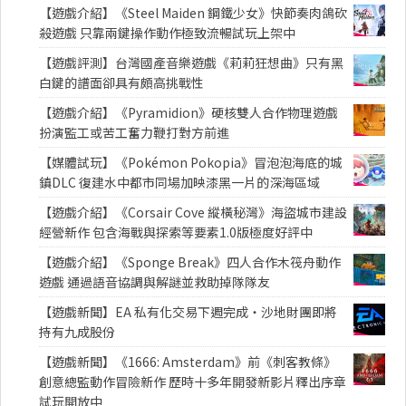
【遊戲介紹】《Steel Maiden 鋼鐵少女》快節奏肉鴿砍
殺遊戲 只靠兩鍵操作動作極致流暢試玩上架中
【遊戲評測】台灣國產音樂遊戲《莉莉狂想曲》只有黑
白鍵的譜面卻具有頗高挑戰性
【遊戲介紹】《Pyramidion》硬核雙人合作物理遊戲
扮演監工或苦工奮力鞭打對方前進
【媒體試玩】《Pokémon Pokopia》冒泡泡海底的城
鎮DLC 復建水中都市同場加映漆黑一片的深海區域
【遊戲介紹】《Corsair Cove 縱橫秘灣》海盜城市建設
經營新作 包含海戰與探索等要素1.0版極度好評中
【遊戲介紹】《Sponge Break》四人合作木筏舟動作
遊戲 通過語音協調與解謎並救助掉隊隊友
【遊戲新聞】EA 私有化交易下週完成・沙地財團即將
持有九成股份
【遊戲新聞】《1666: Amsterdam》前《刺客教條》
創意總監動作冒險新作 歷時十多年開發新影片釋出序章
試玩開放中