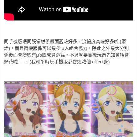
同手機版唔同既當然係畫面靚咗好多，流暢度高咗好多啦 (廢
話)，而且街機版係可以最多 3人組合協力，除此之外最大分別
係後面會變咗有μ’s既成員跳舞，不過就要實機玩過先知會唔會
好花啦……。(我就平時玩手機版都會熄咗個 effect既)