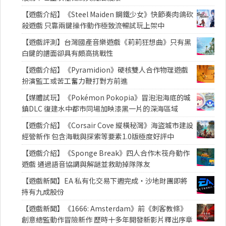
【遊戲介紹】《Steel Maiden 鋼鐵少女》快節奏肉鴿砍
殺遊戲 只靠兩鍵操作動作極致流暢試玩上架中
【遊戲評測】台灣國產音樂遊戲《莉莉狂想曲》只有黑
白鍵的譜面卻具有頗高挑戰性
【遊戲介紹】《Pyramidion》硬核雙人合作物理遊戲
扮演監工或苦工奮力鞭打對方前進
【媒體試玩】《Pokémon Pokopia》冒泡泡海底的城
鎮DLC 復建水中都市同場加映漆黑一片的深海區域
【遊戲介紹】《Corsair Cove 縱橫秘灣》海盜城市建設
經營新作 包含海戰與探索等要素1.0版極度好評中
【遊戲介紹】《Sponge Break》四人合作木筏舟動作
遊戲 通過語音協調與解謎並救助掉隊隊友
【遊戲新聞】EA 私有化交易下週完成・沙地財團即將
持有九成股份
【遊戲新聞】《1666: Amsterdam》前《刺客教條》
創意總監動作冒險新作 歷時十多年開發新影片釋出序章