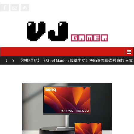
‹
›
【遊戲介紹】《Steel Maiden 鋼鐵少女》快節奏肉鴿砍殺遊戲 只靠
兩鍵操作動作極致流暢試玩上架中