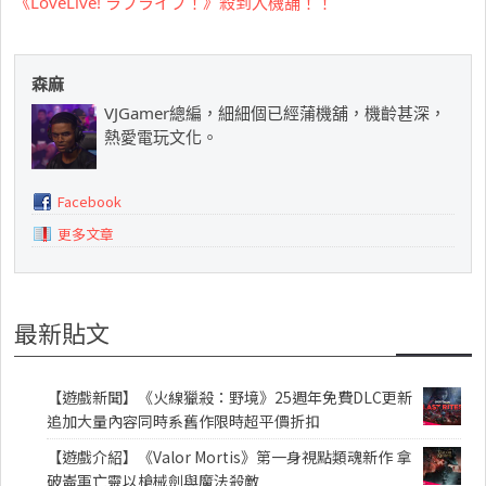
《LoveLive! ラブライブ！》殺到入機舖！！
森麻
VJGamer總編，細細個已經蒲機舖，機齡甚深，
熱愛電玩文化。
Facebook
更多文章
最新貼文
【遊戲新聞】《火線獵殺：野境》25週年免費DLC更新
追加大量內容同時系舊作限時超平價折扣
【遊戲介紹】《Valor Mortis》第一身視點類魂新作 拿
破崙軍亡靈以槍械劍與魔法殺敵