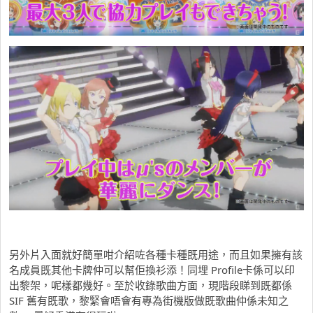
另外片入面就好簡單咁介紹咗各種卡種既用途，而且如果擁有該
名成員既其他卡牌仲可以幫佢換衫添！同埋 Profile卡係可以印
出黎架，呢樣都幾好。至於收錄歌曲方面，現階段睇到既都係
SIF 舊有既歌，黎緊會唔會有專為街機版做既歌曲仲係未知之