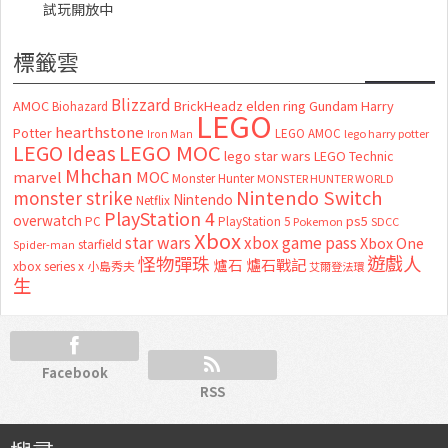
試玩開放中
標籤雲
Blizzard
AMOC
BrickHeadz
elden ring
Gundam
Harry
Biohazard
LEGO
hearthstone
Potter
LEGO AMOC
lego harry potter
Iron Man
LEGO MOC
LEGO Ideas
lego star wars
LEGO Technic
Mhchan
marvel
MOC
Monster Hunter
MONSTER HUNTER WORLD
Nintendo Switch
monster strike
Nintendo
Netflix
PlayStation 4
overwatch
ps5
PC
PlayStation 5
Pokemon
SDCC
Xbox
star wars
xbox game pass
Xbox One
starfield
Spider-man
怪物彈珠
遊戲人
爐石
爐石戰記
xbox series x
小島秀夫
艾爾登法環
生
Facebook
RSS