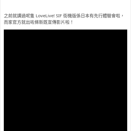
之前就講過呢隻 LoveLive! SIF 街機版係日本有先行體驗會啦，
而家官方就出咗條新既宣傳影片啦！