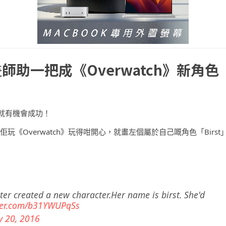
d畫師助一把成《Overwatch》新角色
就有機會成功！
個女就見佢玩《Overwatch》玩得咁開心，就畫左個屬於自己嘅角色「Birst
er created a new character.Her name is birst. She'd
tter.com/b31YWUPqSs
 20, 2016