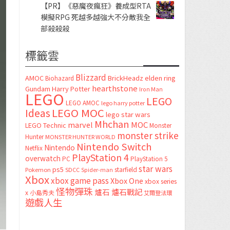
【PR】《惡魔夜瘋狂》養成型RTA
模擬RPG 死越多越強大不分敵我全
部殺殺殺
標籤雲
Blizzard
AMOC
BrickHeadz
elden ring
Biohazard
hearthstone
Gundam
Harry Potter
Iron Man
LEGO
LEGO
LEGO AMOC
lego harry potter
LEGO MOC
Ideas
lego star wars
Mhchan
marvel
MOC
LEGO Technic
Monster
monster strike
Hunter
MONSTER HUNTER WORLD
Nintendo Switch
Nintendo
Netflix
PlayStation 4
overwatch
PC
PlayStation 5
star wars
ps5
starfield
Pokemon
SDCC
Spider-man
Xbox
xbox game pass
Xbox One
xbox series
怪物彈珠
爐石
爐石戰記
x
小島秀夫
艾爾登法環
遊戲人生