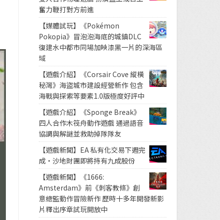
奮力鞭打對方前進
【媒體試玩】《Pokémon
Pokopia》冒泡泡海底的城鎮DLC
復建水中都市同場加映漆黑一片的深海區
域
【遊戲介紹】《Corsair Cove 縱橫
秘灣》海盜城市建設經營新作 包含
海戰與探索等要素1.0版極度好評中
【遊戲介紹】《Sponge Break》
四人合作木筏舟動作遊戲 通過語音
協調與解謎並救助掉隊隊友
【遊戲新聞】EA 私有化交易下週完
成・沙地財團即將持有九成股份
【遊戲新聞】《1666:
Amsterdam》前《刺客教條》創
意總監動作冒險新作 歷時十多年開發新影
片釋出序章試玩開放中