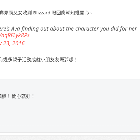
睇見兩父女收到 Blizzard 嘅回應就知幾開心。
e's Ava finding out about the character you did for her
m/nqRFLykRPs
 23, 2016
有幾多親子活動成就小朋友友嘅夢想！
享膠！ 開心就好！