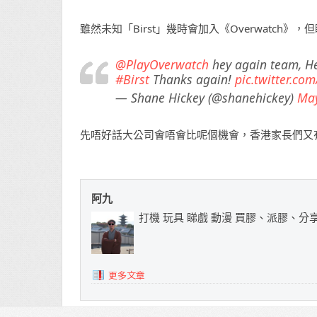
雖然未知「Birst」幾時會加入《Overwatch》，但
@PlayOverwatch
hey again team, Her
#Birst
Thanks again!
pic.twitter.co
— Shane Hickey (@shanehickey)
May
先唔好話大公司會唔會比呢個機會，香港家長們又
阿九
打機 玩具 睇戲 動漫 買膠、派膠、分
更多文章