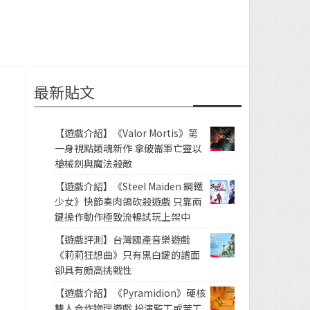
最新貼文
【遊戲介紹】《Valor Mortis》第
一身視點類魂新作 拿破崙軍亡靈以
槍械劍與魔法殺敵
」
【遊戲介紹】《Steel Maiden 鋼鐵
少女》快節奏肉鴿砍殺遊戲 只靠兩
鍵操作動作極致流暢試玩上架中
【遊戲評測】台灣國產音樂遊戲
《莉莉狂想曲》只有黑白鍵的譜面
卻具有頗高挑戰性
【遊戲介紹】《Pyramidion》硬核
雙人合作物理遊戲 扮演監工或苦工