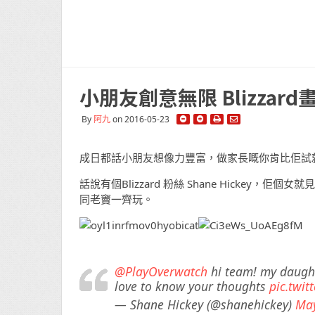
小朋友創意無限 Blizzar
By
阿九
on 2016-05-23
成日都話小朋友想像力豐富，做家長嘅你肯比佢試
話說有個Blizzard 粉絲 Shane Hickey，佢
同老竇一齊玩。
@PlayOverwatch
hi team! my daught
love to know your thoughts
pic.twi
— Shane Hickey (@shanehickey)
May