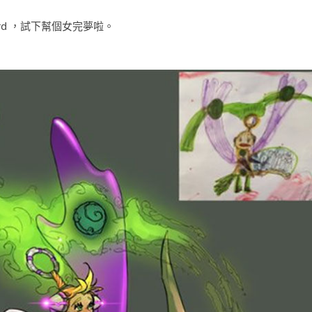
ard ，試下幫個女完夢啦。