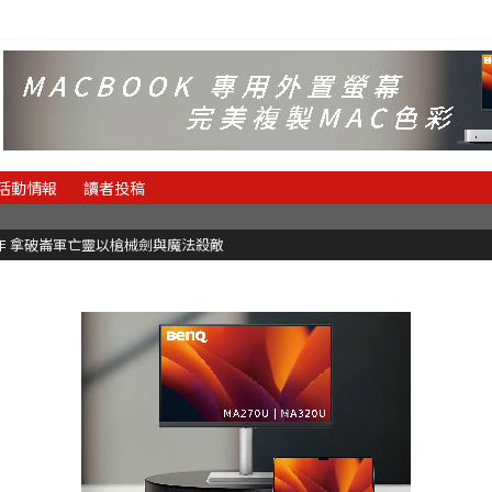
活動情報
讀者投稿
魂新作 拿破崙軍亡靈以槍械劍與魔法殺敵