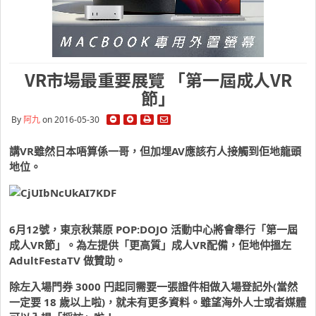
VR市場最重要展覽 「第一屆成人VR
節」
By
阿九
on 2016-05-30
講VR雖然日本唔算係一哥，但加埋AV應該冇人接觸到佢地龍頭
地位。
6月12號，東京秋葉原 POP:DOJO 活動中心將會舉行「第一屆
成人VR節」。為左提供「更高質」成人VR配備，佢地仲搵左
AdultFestaTV 做贊助。
除左入場門券 3000 円起同需要一張證件相做入場登記外(當然
一定要 18 歲以上啦)，就未有更多資料。雖望海外人士或者媒體