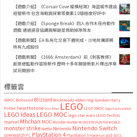
【遊戲介紹】《Corsair Cove 縱橫秘灣》海盜城市建設
經營新作 包含海戰與探索等要素1.0版極度好評中
【遊戲介紹】《Sponge Break》四人合作木筏舟動作
遊戲 通過語音協調與解謎並救助掉隊隊友
【遊戲新聞】EA 私有化交易下週完成・沙地財團即將
持有九成股份
【遊戲新聞】《1666: Amsterdam》前《刺客教條》
創意總監動作冒險新作 歷時十多年開發新影片釋出序章
試玩開放中
標籤雲
Blizzard
AMOC
BrickHeadz
elden ring
Gundam
Harry
Biohazard
LEGO
hearthstone
Potter
LEGO AMOC
lego harry potter
Iron Man
LEGO MOC
LEGO Ideas
lego star wars
LEGO Technic
Mhchan
marvel
MOC
Monster Hunter
MONSTER HUNTER WORLD
Nintendo Switch
monster strike
Nintendo
Netflix
PlayStation 4
overwatch
ps5
PC
PlayStation 5
Pokemon
SDCC