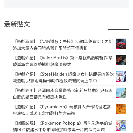
最新貼文
【遊戲新聞】《火線獵殺：野境》25週年免費DLC更新
追加大量內容同時系舊作限時超平價折扣
【遊戲介紹】《Valor Mortis》第一身視點類魂新作 拿
破崙軍亡靈以槍械劍與魔法殺敵
【遊戲介紹】《Steel Maiden 鋼鐵少女》快節奏肉鴿砍
殺遊戲 只靠兩鍵操作動作極致流暢試玩上架中
【遊戲評測】台灣國產音樂遊戲《莉莉狂想曲》只有黑
白鍵的譜面卻具有頗高挑戰性
【遊戲介紹】《Pyramidion》硬核雙人合作物理遊戲
扮演監工或苦工奮力鞭打對方前進
【媒體試玩】《Pokémon Pokopia》冒泡泡海底的城
鎮DLC 復建水中都市同場加映漆黑一片的深海區域