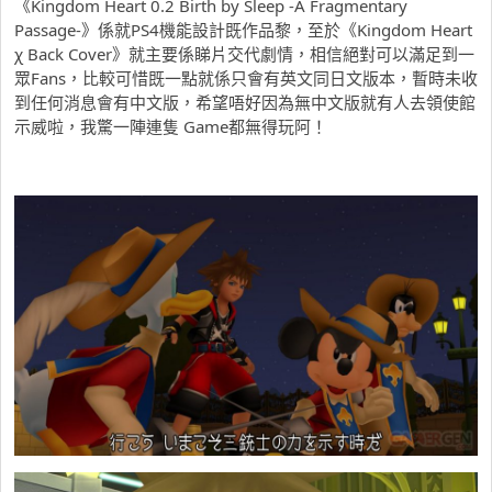
《Kingdom Heart 0.2 Birth by Sleep -A Fragmentary
Passage-》係就PS4機能設計既作品黎，至於《Kingdom Heart
χ Back Cover》就主要係睇片交代劇情，相信絕對可以滿足到一
眾Fans，比較可惜既一點就係只會有英文同日文版本，暫時未收
到任何消息會有中文版，希望唔好因為無中文版就有人去領使館
示威啦，我驚一陣連隻 Game都無得玩阿！