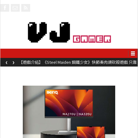
‹
›
【遊戲介紹】《Steel Maiden 鋼鐵少女》快節奏肉鴿砍殺遊戲 只靠
兩鍵操作動作極致流暢試玩上架中