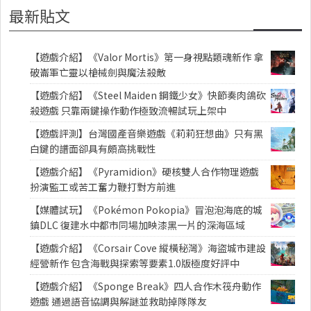
最新貼文
【遊戲介紹】《Valor Mortis》第一身視點類魂新作 拿
破崙軍亡靈以槍械劍與魔法殺敵
【遊戲介紹】《Steel Maiden 鋼鐵少女》快節奏肉鴿砍
殺遊戲 只靠兩鍵操作動作極致流暢試玩上架中
【遊戲評測】台灣國產音樂遊戲《莉莉狂想曲》只有黑
白鍵的譜面卻具有頗高挑戰性
【遊戲介紹】《Pyramidion》硬核雙人合作物理遊戲
扮演監工或苦工奮力鞭打對方前進
【媒體試玩】《Pokémon Pokopia》冒泡泡海底的城
鎮DLC 復建水中都市同場加映漆黑一片的深海區域
【遊戲介紹】《Corsair Cove 縱橫秘灣》海盜城市建設
經營新作 包含海戰與探索等要素1.0版極度好評中
【遊戲介紹】《Sponge Break》四人合作木筏舟動作
遊戲 通過語音協調與解謎並救助掉隊隊友