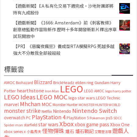
【遊戲新聞】EA 私有化交易下週完成・沙地財團即將
持有九成股份
【遊戲新聞】《1666: Amsterdam》前《刺客教條》
創意總監動作冒險新作 歷時十多年開發新影片釋出序章
試玩開放中
【PR】《惡魔夜瘋狂》養成型RTA模擬RPG 死越多越
強大不分敵我全部殺殺殺
標籤雲
Blizzard
AMOC
BrickHeadz
elden ring
Gundam
Harry
Biohazard
LEGO
hearthstone
Potter
LEGO AMOC
lego harry potter
Iron Man
LEGO MOC
LEGO Ideas
lego star wars
LEGO Technic
Mhchan
marvel
MOC
Monster Hunter
MONSTER HUNTER WORLD
Nintendo Switch
monster strike
Nintendo
Netflix
PlayStation 4
overwatch
ps5
PC
PlayStation 5
Pokemon
SDCC
Xbox
star wars
xbox game pass
Xbox One
starfield
Spider-man
怪物彈珠
遊戲人
爐石
爐石戰記
xbox series x
小島秀夫
艾爾登法環