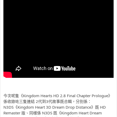
今次呢隻《Kingdom Hearts HD 2.8 Final Chapter Prologue》
係收錄咗三隻連結 2代到3代故事既合輯，分別係：
N3DS《Kingdom Heart 3D Dream Drop Distance》既 HD
Remaster 版、同樣係 N3DS 既《Kingdom Heart Dream