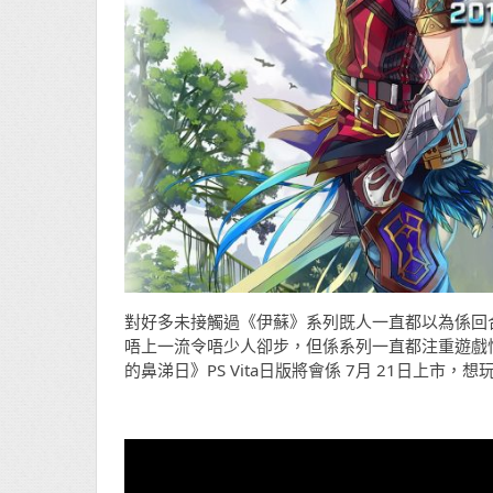
對好多未接觸過《伊蘇》系列既人一直都以為係回合制
唔上一流令唔少人卻步，但係系列一直都注重遊戲性同
的鼻涕日》PS Vita日版將會係 7月 21日上市，想