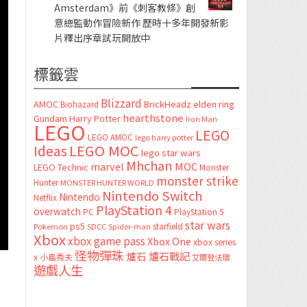
Amsterdam》前《刺客教條》創
意總監動作冒險新作 歷時十多年開發新影
片釋出序章試玩開放中
標籤雲
Blizzard
AMOC
BrickHeadz
elden ring
Biohazard
hearthstone
Gundam
Harry Potter
Iron Man
LEGO
LEGO
LEGO AMOC
lego harry potter
LEGO MOC
Ideas
lego star wars
Mhchan
marvel
MOC
LEGO Technic
Monster
monster strike
Hunter
MONSTER HUNTER WORLD
Nintendo Switch
Nintendo
Netflix
PlayStation 4
overwatch
PC
PlayStation 5
star wars
ps5
starfield
Pokemon
SDCC
Spider-man
Xbox
xbox game pass
Xbox One
xbox series
怪物彈珠
爐石
爐石戰記
x
小島秀夫
艾爾登法環
遊戲人生