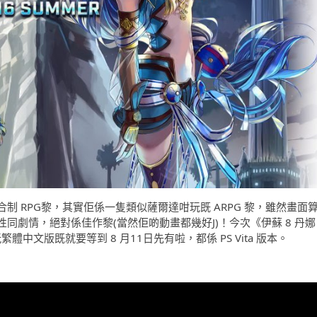
 RPG黎，其實佢係一隻類似薩爾達咁玩既 ARPG 黎，雖然畫面
劇情，絕對係佳作黎(當然佢啲動畫都幾好J)！今次《伊蘇 8 丹娜
玩繁體中文版既就要等到 8 月11日先有啦，都係 PS Vita 版本。