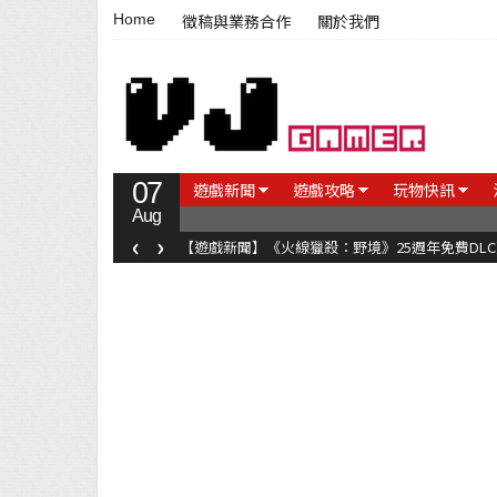
Home
徵稿與業務合作
關於我們
07
遊戲新聞
遊戲攻略
玩物快訊
Aug
‹
›
【遊戲新聞】《火線獵殺：野境》25週年免費DL