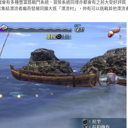
最新作品，遊戲會有多種豐富既戰鬥系統，冒險系統同埋亦都會有之前大受好評既
又有可以集結漂流者繼而發展同擴大既「漂流村」，仲有可以挑戰其他漂流