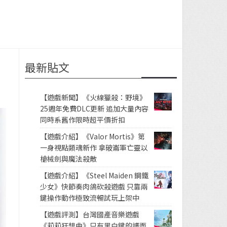
最新貼文
【遊戲新聞】《火線獵殺：野境》
25週年免費DLC更新 追加大量內容
同時系舊作限時超平價折扣
【遊戲介紹】《Valor Mortis》第
一身視點類魂新作 拿破崙軍亡靈以
槍械劍與魔法殺敵
【遊戲介紹】《Steel Maiden 鋼鐵
少女》快節奏肉鴿砍殺遊戲 只靠兩
鍵操作動作極致流暢試玩上架中
【遊戲評測】台灣國產音樂遊戲
《莉莉狂想曲》只有黑白鍵的譜面