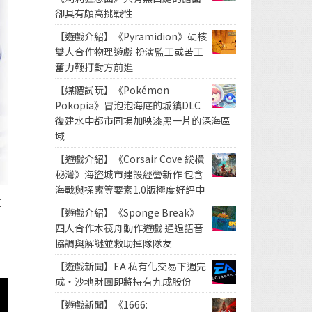
卻具有頗高挑戰性
【遊戲介紹】《Pyramidion》硬核
雙人合作物理遊戲 扮演監工或苦工
奮力鞭打對方前進
【媒體試玩】《Pokémon
Pokopia》冒泡泡海底的城鎮DLC
復建水中都市同場加映漆黑一片的深海區
域
【遊戲介紹】《Corsair Cove 縱橫
秘灣》海盜城市建設經營新作 包含
海戰與探索等要素1.0版極度好評中
算
【遊戲介紹】《Sponge Break》
四人合作木筏舟動作遊戲 通過語音
協調與解謎並救助掉隊隊友
【遊戲新聞】EA 私有化交易下週完
成・沙地財團即將持有九成股份
【遊戲新聞】《1666: