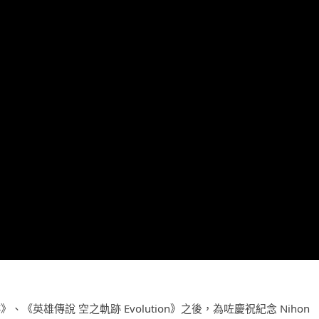
《英雄傳說 空之軌跡 Evolution》之後，為咗慶祝紀念 Nihon