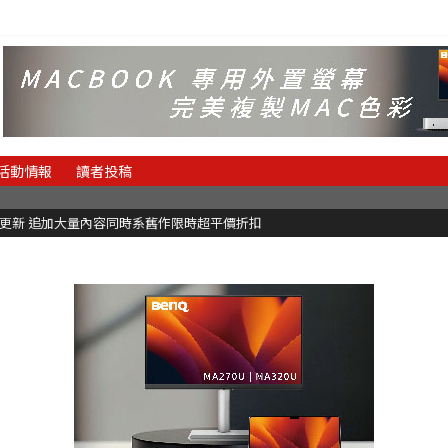
活動情報
讀者投稿
C更新 追加大量內容同時系舊作限時超平價折扣