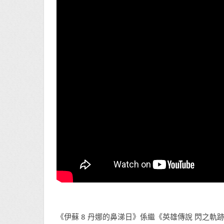
《伊蘇 8 丹娜的鼻涕日》係繼《英雄傳說 閃之軌跡》、