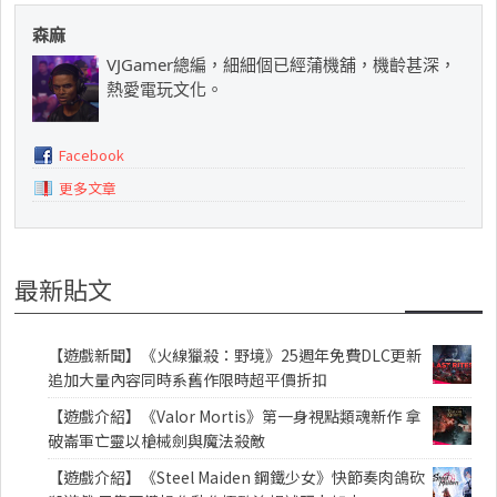
森麻
VJGamer總編，細細個已經蒲機舖，機齡甚深，
熱愛電玩文化。
Facebook
更多文章
最新貼文
【遊戲新聞】《火線獵殺：野境》25週年免費DLC更新
追加大量內容同時系舊作限時超平價折扣
【遊戲介紹】《Valor Mortis》第一身視點類魂新作 拿
破崙軍亡靈以槍械劍與魔法殺敵
【遊戲介紹】《Steel Maiden 鋼鐵少女》快節奏肉鴿砍