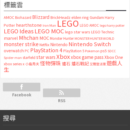
標籤雲
Blizzard
AMOC
BrickHeadz
elden ring
Gundam
Harry
Biohazard
LEGO
hearthstone
Potter
LEGO AMOC
lego harry potter
Iron Man
LEGO MOC
LEGO Ideas
lego star wars
LEGO Technic
Mhchan
marvel
MOC
Monster Hunter
MONSTER HUNTER WORLD
Nintendo Switch
monster strike
Nintendo
Netflix
PlayStation 4
overwatch
ps5
PC
PlayStation 5
Pokemon
SDCC
Xbox
star wars
xbox game pass
Xbox One
starfield
Spider-man
怪物彈珠
遊戲人
爐石
爐石戰記
xbox series x
小島秀夫
艾爾登法環
生
Facebook
RSS
搜尋