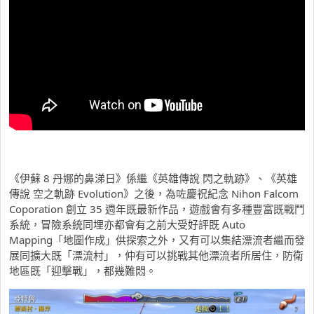
《伊蘇 8 丹娜的鼻涕日》係繼《英雄傳說 閃之軌跡》、《英雄
傳說 空之軌跡 Evolution》之後，為咗慶祝紀念 Nihon Falcom
Coporation 創立 35 週年既最新作品，遊戲會有多種豐富既戰鬥
系統，冒險系統同埋亦都會有之前大受好評既 Auto
Mapping「地圖作成」供探索之外，又有可以集結漂流者繼而發
展同擴大既「漂流村」，仲有可以挑戰其他漂流者所居住，防衛
地區既「迎擊戰」，都幾難悶。