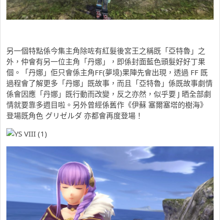
另一個特點係今集主角除咗有紅髮後宮王之稱既「亞特魯」之
外，仲會有另一位主角「丹娜」，即係封面藍色頭髮好好丁果
個。「丹娜」佢只會係主角FF(夢境)果陣先會出現，透過 FF 既
過程會了解更多「丹娜」既故事，而且「亞特魯」係既故事劇情
係會因應「丹娜」既行動而改變，反之亦然，似乎要 J 晒全部劇
情就要靠多週目啦。另外曾經係舊作《伊蘇 塞爾塞塔的樹海》
登場既角色 グリゼルダ 亦都會再度登場！