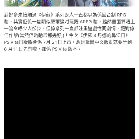
對好多未接觸過《伊蘇》系列既人一直都以為係回合制 RPG
黎，其實佢係一隻類似薩爾達咁玩既 ARPG 黎，雖然畫面算唔上
一流令唔少人卻步，但係系列一直都注重遊戲性同劇情，絕對係
佳作黎(當然佢啲動畫都幾好J)！今次《伊蘇 8 丹娜的鼻涕日》
PS Vita日版將會係 7月 21日上市，想玩繁體中文版既就要等到
8 月11日先有啦，都係 PS Vita 版本。