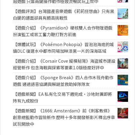
殺遊戲 只靠兩鍵操作動作極致流暢試玩上架中
【遊戲評測】台灣國產音樂遊戲《莉莉狂想曲》只有黑
白鍵的譜面卻具有頗高挑戰性
【遊戲介紹】《Pyramidion》硬核雙人合作物理遊戲
扮演監工或苦工奮力鞭打對方前進
【媒體試玩】《Pokémon Pokopia》冒泡泡海底的城
鎮DLC 復建水中都市同場加映漆黑一片的深海區域
【遊戲介紹】《Corsair Cove 縱橫秘灣》海盜城市建設
經營新作 包含海戰與探索等要素1.0版極度好評中
【遊戲介紹】《Sponge Break》四人合作木筏舟動作
遊戲 通過語音協調與解謎並救助掉隊隊友
【遊戲新聞】EA 私有化交易下週完成・沙地財團即將
持有九成股份
【遊戲新聞】《1666: Amsterdam》前《刺客教條》
創意總監動作冒險新作 歷時十多年開發新影片釋出序章
試玩開放中