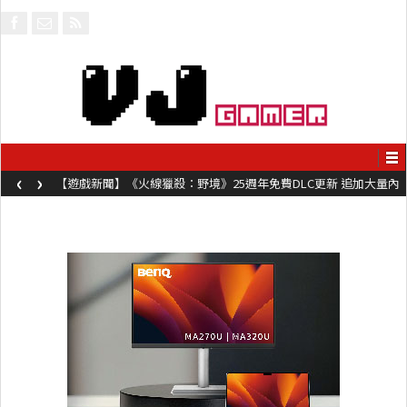
‹
›
【遊戲新聞】《火線獵殺：野境》25週年免費DLC更新 追加大量內
容同時系舊作限時超平價折扣