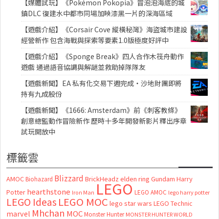
【媒體試玩】《Pokémon Pokopia》冒泡泡海底的城
鎮DLC 復建水中都市同場加映漆黑一片的深海區域
【遊戲介紹】《Corsair Cove 縱橫秘灣》海盜城市建設
經營新作 包含海戰與探索等要素1.0版極度好評中
【遊戲介紹】《Sponge Break》四人合作木筏舟動作
遊戲 通過語音協調與解謎並救助掉隊隊友
【遊戲新聞】EA 私有化交易下週完成・沙地財團即將
持有九成股份
【遊戲新聞】《1666: Amsterdam》前《刺客教條》
創意總監動作冒險新作 歷時十多年開發新影片釋出序章
試玩開放中
標籤雲
Blizzard
AMOC
BrickHeadz
elden ring
Gundam
Harry
Biohazard
LEGO
hearthstone
Potter
LEGO AMOC
lego harry potter
Iron Man
LEGO MOC
LEGO Ideas
lego star wars
LEGO Technic
Mhchan
marvel
MOC
Monster Hunter
MONSTER HUNTER WORLD