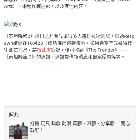
Arts
），兩種作戰迷彩，以及其他內容。
《泰坦降臨
2
》推出之前會先舉行多人遊玩技術測試，以助
Resp
awn
確保在
10
月
28
日成功推出這款遊戲。
如果希望率先獲得技
術測試消息，請
按此處
登記，便可收到《
The Frontier
》
——
《泰坦降臨
2
》的通訊。通訊提供新消息和獨家優惠等等。
阿九
打機 玩具 睇戲 動漫 買膠、派膠、分享膠！ 開心
就好！