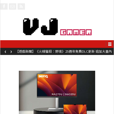
‹
›
【遊戲新聞】《火線獵殺：野境》25週年免費DLC更新 追加大量內
容同時系舊作限時超平價折扣