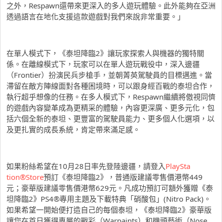
之外，
Respa
wn
還帶來更深入的多人遊玩體驗。
此外能夠在亞洲
透過語言在地化支援這款遊戲對我們來說非常重要。
」
在單人模式下，《泰坦降臨
2
》讓玩家探索人與機器的獨特關
係。
在離線模式下，玩家可以在單人遊玩戰役中，深入邊疆
（
Front
ier
）扮演民兵步槍手，並朝菁英駕駛員的目標邁進。
當
滯留在敵方陣線面對各種困境時，可以跟身經百戰的泰坦合作，
執行超乎想像的任務。在多人模式下，
Respawn
繼續將傲視同
儕
的遊戲內容變革成為更精采的體驗，內容更深廣、更多元化，
包
括六個全新的泰坦、更豐富的駕駛員能力、更多個人化選項，
以
及更扎實的成長系統，肯定帶來滿足感。
如果粉絲希望在
10
月
28
日率先登陸邊疆，請登入
PlaySta
tion®Store
預訂《泰坦降臨
2
》，普通版建議零售價港幣
449
元；豪華版建議零售價港幣
629
元。
凡成功預訂可額外獲贈《泰
坦降臨
2
》
PS4®
專用主題及下載特典
「
硝
酸包」
(Nitro Pack)
。
如果希望一開始便打造自己的每個泰坦，《泰坦降臨
2
》豪華版
讓您在首日獲得專屬的戰彩（
Warpaints
）
和機頭藝術（
Nose