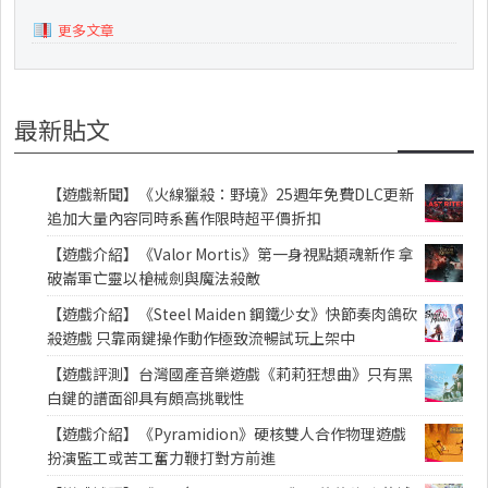
更多文章
最新貼文
【遊戲新聞】《火線獵殺：野境》25週年免費DLC更新
追加大量內容同時系舊作限時超平價折扣
【遊戲介紹】《Valor Mortis》第一身視點類魂新作 拿
破崙軍亡靈以槍械劍與魔法殺敵
【遊戲介紹】《Steel Maiden 鋼鐵少女》快節奏肉鴿砍
殺遊戲 只靠兩鍵操作動作極致流暢試玩上架中
【遊戲評測】台灣國產音樂遊戲《莉莉狂想曲》只有黑
白鍵的譜面卻具有頗高挑戰性
【遊戲介紹】《Pyramidion》硬核雙人合作物理遊戲
扮演監工或苦工奮力鞭打對方前進