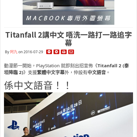
Titanfall 2講中文 唔洗一路打一路追字
幕
By
阿九
on 2016-07-29
動漫節一開始，PlayStation 就即刻出招宣佈
《
Titanfall 2 (泰
坦降臨
2)
》
支援
繁體中文字幕
外，仲設有
中文語音
。
係中文語音！！