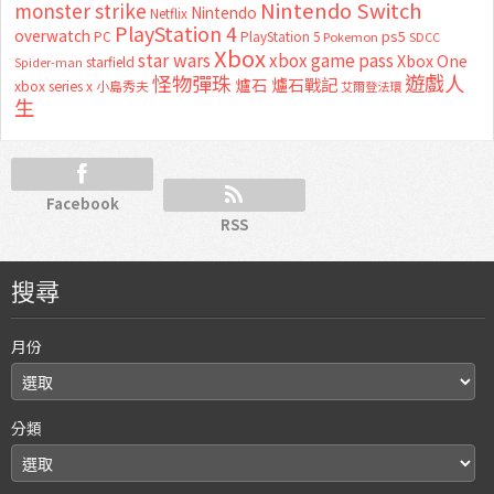
Nintendo Switch
monster strike
Nintendo
Netflix
PlayStation 4
overwatch
ps5
PC
PlayStation 5
Pokemon
SDCC
Xbox
star wars
xbox game pass
Xbox One
starfield
Spider-man
怪物彈珠
遊戲人
爐石
爐石戰記
xbox series x
小島秀夫
艾爾登法環
生
Facebook
RSS
搜尋
月份
分類