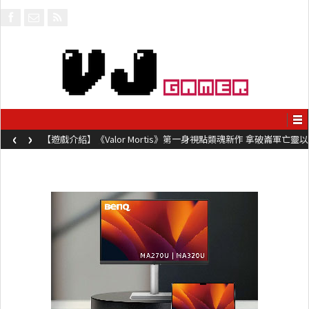
‹
›
【遊戲介紹】《Valor Mortis》第一身視點類魂新作 拿破崙軍亡靈以
槍械劍與魔法殺敵