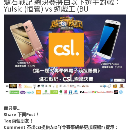
爐石戰記 總決賽將由以下選手對戰：
Yulsic (恒管) vs 遊戲王 (BU
而只要…
Share 下面Post！
Tag兩個朋友！
Comment 答出csl提供左D咩令賽事網絡更加順暢? (提示：