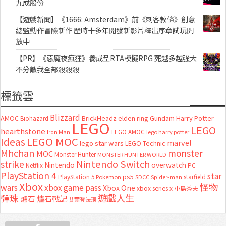
九成股份
【遊戲新聞】《1666: Amsterdam》前《刺客教條》創意
總監動作冒險新作 歷時十多年開發新影片釋出序章試玩開
放中
【PR】《惡魔夜瘋狂》養成型RTA模擬RPG 死越多越強大
不分敵我全部殺殺殺
標籤雲
Blizzard
AMOC
BrickHeadz
elden ring
Gundam
Harry Potter
Biohazard
LEGO
LEGO
hearthstone
LEGO AMOC
lego harry potter
Iron Man
LEGO MOC
Ideas
marvel
lego star wars
LEGO Technic
Mhchan
monster
MOC
Monster Hunter
MONSTER HUNTER WORLD
Nintendo Switch
strike
Nintendo
overwatch
Netflix
PC
PlayStation 4
star
ps5
starfield
PlayStation 5
Pokemon
SDCC
Spider-man
Xbox
怪物
wars
xbox game pass
Xbox One
xbox series x
小島秀夫
彈珠
遊戲人生
爐石
爐石戰記
艾爾登法環