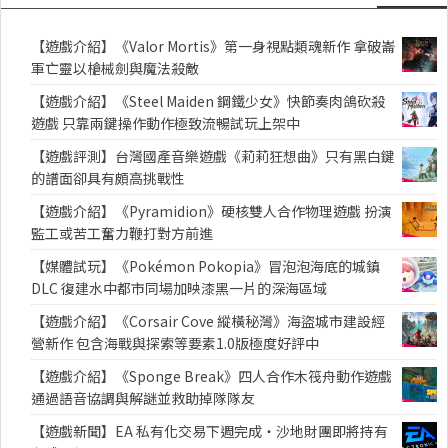
【遊戲介紹】《Valor Mortis》第一身視點類魂新作 拿破崙
軍亡靈以槍械劍與魔法殺敵
【遊戲介紹】《Steel Maiden 鋼鐵少女》快節奏肉鴿砍殺
遊戲 只靠兩鍵操作動作極致流暢試玩上架中
【遊戲評測】台灣國產音樂遊戲《莉莉狂想曲》只有黑白鍵
的譜面卻具有頗高挑戰性
【遊戲介紹】《Pyramidion》硬核雙人合作物理遊戲 扮演
監工或苦工奮力鞭打對方前進
【媒體試玩】《Pokémon Pokopia》冒泡泡海底的城鎮
DLC 復建水中都市同場加映漆黑一片的深海區域
【遊戲介紹】《Corsair Cove 縱橫秘灣》海盜城市建設經
營新作 包含海戰與探索等要素1.0版極度好評中
【遊戲介紹】《Sponge Break》四人合作木筏舟動作遊戲
通過語音協調與解謎並救助掉隊隊友
【遊戲新聞】EA 私有化交易下週完成・沙地財團即將持有