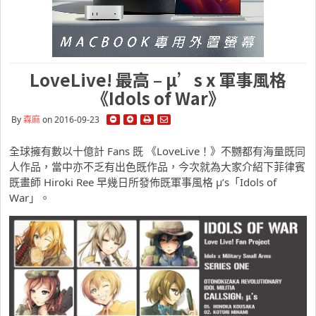
LoveLive! 最高 – µ’s x 軍事風格
《Idols of War》
By
森麻
on 2016-09-23
全球擁有數以十億計 Fans 既 《LoveLive！》不嬲都有海量既同
人作品，當中亦不乏有出色既作品，今次就為大家介紹下菲律賓
既畫師 Hiroki Ree 早幾日所發佈既軍事風格 µ’s「Idols of
War」。