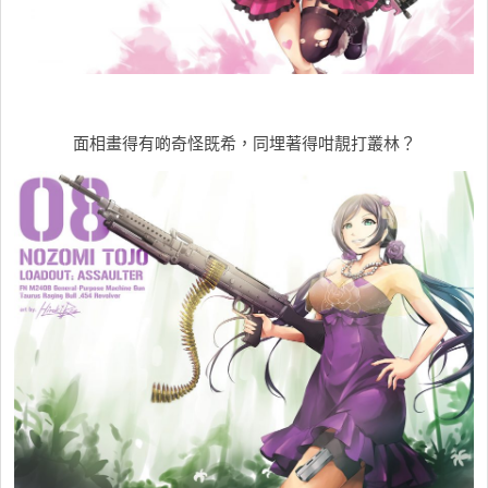
面相畫得有啲奇怪既希，同埋著得咁靚打叢林？