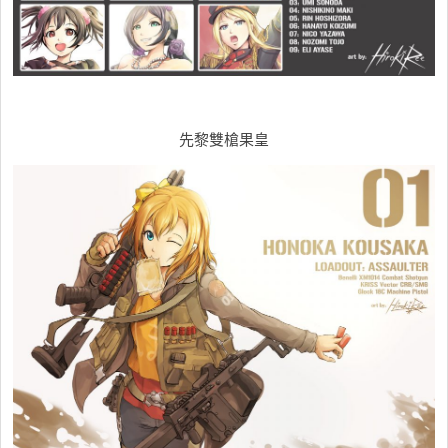
先黎雙槍果皇