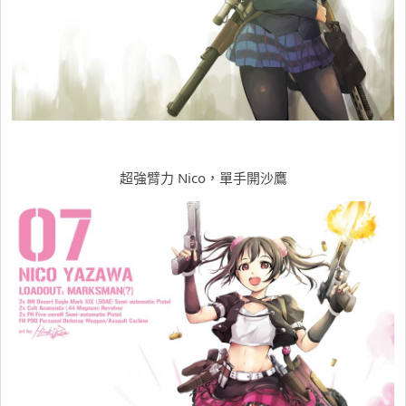
超強臂力 Nico，單手開沙鷹