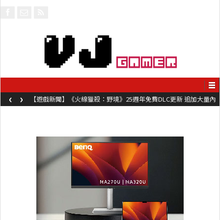
‹
›
【遊戲新聞】《火線獵殺：野境》25週年免費DLC更新 追加大量內
容同時系舊作限時超平價折扣