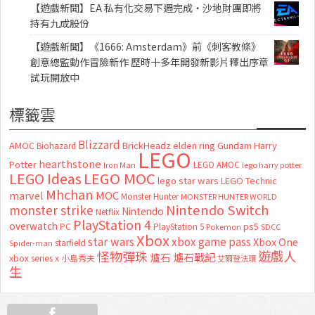
【遊戲新聞】EA 私有化交易下週完成・沙地財團即將
持有九成股份
【遊戲新聞】《1666: Amsterdam》前《刺客教條》
創意總監動作冒險新作 歷時十多年開發新影片釋出序章
試玩開放中
標籤雲
Blizzard
AMOC
BrickHeadz
elden ring
Gundam
Harry
Biohazard
LEGO
hearthstone
Potter
LEGO AMOC
lego harry potter
Iron Man
LEGO MOC
LEGO Ideas
lego star wars
LEGO Technic
Mhchan
marvel
MOC
Monster Hunter
MONSTER HUNTER WORLD
Nintendo Switch
monster strike
Nintendo
Netflix
PlayStation 4
overwatch
ps5
PC
PlayStation 5
Pokemon
SDCC
Xbox
star wars
xbox game pass
Xbox One
starfield
Spider-man
怪物彈珠
遊戲人
爐石
爐石戰記
xbox series x
小島秀夫
艾爾登法環
生