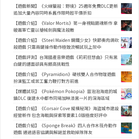
【遊戲新聞】《火線獵殺：野境》25週年免費DLC更新
追加大量內容同時系舊作限時超平價折扣
【遊戲介紹】《Valor Mortis》第一身視點類魂新作 拿
破崙軍亡靈以槍械劍與魔法殺敵
【遊戲介紹】《Steel Maiden 鋼鐵少女》快節奏肉鴿砍
殺遊戲 只靠兩鍵操作動作極致流暢試玩上架中
【遊戲評測】台灣國產音樂遊戲《莉莉狂想曲》只有黑
白鍵的譜面卻具有頗高挑戰性
【遊戲介紹】《Pyramidion》硬核雙人合作物理遊戲
扮演監工或苦工奮力鞭打對方前進
【媒體試玩】《Pokémon Pokopia》冒泡泡海底的城
鎮DLC 復建水中都市同場加映漆黑一片的深海區域
【遊戲介紹】《Corsair Cove 縱橫秘灣》海盜城市建設
經營新作 包含海戰與探索等要素1.0版極度好評中
【遊戲介紹】《Sponge Break》四人合作木筏舟動作
遊戲 通過語音協調與解謎並救助掉隊隊友