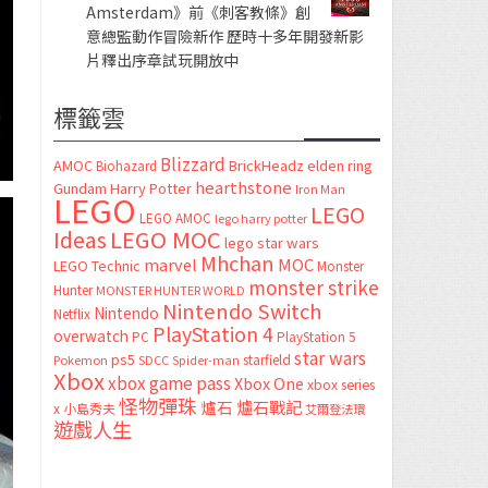
Amsterdam》前《刺客教條》創
意總監動作冒險新作 歷時十多年開發新影
片釋出序章試玩開放中
標籤雲
Blizzard
AMOC
BrickHeadz
elden ring
Biohazard
hearthstone
Gundam
Harry Potter
Iron Man
LEGO
LEGO
LEGO AMOC
lego harry potter
LEGO MOC
Ideas
lego star wars
Mhchan
marvel
MOC
LEGO Technic
Monster
monster strike
Hunter
MONSTER HUNTER WORLD
Nintendo Switch
Nintendo
Netflix
PlayStation 4
overwatch
PC
PlayStation 5
star wars
ps5
starfield
Pokemon
SDCC
Spider-man
Xbox
xbox game pass
Xbox One
xbox series
怪物彈珠
爐石
爐石戰記
x
小島秀夫
艾爾登法環
遊戲人生