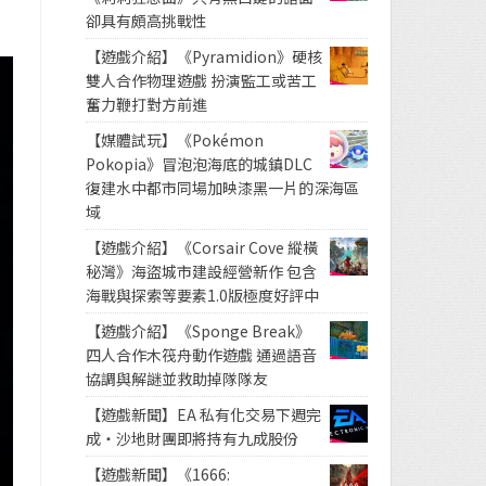
卻具有頗高挑戰性
【遊戲介紹】《Pyramidion》硬核
雙人合作物理遊戲 扮演監工或苦工
奮力鞭打對方前進
【媒體試玩】《Pokémon
Pokopia》冒泡泡海底的城鎮DLC
復建水中都市同場加映漆黑一片的深海區
域
【遊戲介紹】《Corsair Cove 縱橫
秘灣》海盜城市建設經營新作 包含
海戰與探索等要素1.0版極度好評中
【遊戲介紹】《Sponge Break》
四人合作木筏舟動作遊戲 通過語音
協調與解謎並救助掉隊隊友
【遊戲新聞】EA 私有化交易下週完
成・沙地財團即將持有九成股份
【遊戲新聞】《1666: