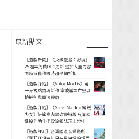
最新貼文
【遊戲新聞】《火線獵殺：野境》
25週年免費DLC更新 追加大量內容
同時系舊作限時超平價折扣
【遊戲介紹】《Valor Mortis》第
一身視點類魂新作 拿破崙軍亡靈以
槍械劍與魔法殺敵
【遊戲介紹】《Steel Maiden 鋼鐵
少女》快節奏肉鴿砍殺遊戲 只靠兩
鍵操作動作極致流暢試玩上架中
【遊戲評測】台灣國產音樂遊戲
《莉莉狂想曲》只有黑白鍵的譜面