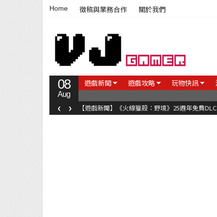
Home
徵稿與業務合作
關於我們
08
遊戲新聞
遊戲攻略
玩物快訊
Aug
‹
›
【遊戲新聞】《火線獵殺：野境》25週年免費DL