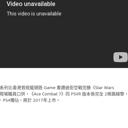
》系列比香港曾經龍頭既 Game 書讚過佢空戰完勝《Star Wars
現場職員口供，《Ace Combat 7》同 PSVR 版本係完全 2條路線黎
》PS4獨佔，將於 2017年上市。