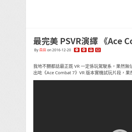
最完美 PSVR演繹 《Ace 
By
森麻
on 2016-12-20
我地不嬲都話最正既 VR 一定係玩駕駛系，果然無估錯到！係泡
出咗《Ace Combat 7》VR 版本實機試玩片