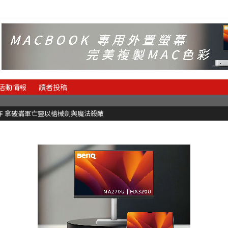
活動情報
讀者投稿
魂新作 拿破崙軍亡靈以槍械劍與魔法殺敵