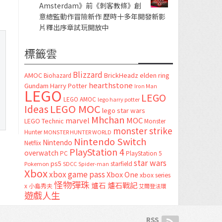
Amsterdam》前《刺客教條》創
意總監動作冒險新作 歷時十多年開發新影
片釋出序章試玩開放中
標籤雲
Blizzard
AMOC
BrickHeadz
elden ring
Biohazard
hearthstone
Gundam
Harry Potter
Iron Man
LEGO
LEGO
LEGO AMOC
lego harry potter
LEGO MOC
Ideas
lego star wars
Mhchan
marvel
MOC
LEGO Technic
Monster
monster strike
Hunter
MONSTER HUNTER WORLD
Nintendo Switch
Nintendo
Netflix
PlayStation 4
overwatch
PC
PlayStation 5
star wars
ps5
starfield
Pokemon
SDCC
Spider-man
Xbox
xbox game pass
Xbox One
xbox series
怪物彈珠
爐石
爐石戰記
x
小島秀夫
艾爾登法環
遊戲人生
RSS