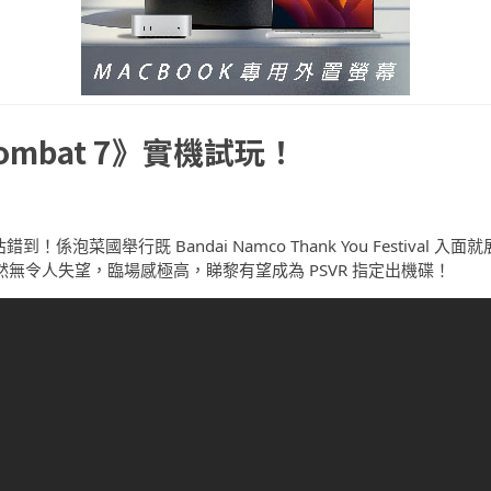
Combat 7》實機試玩！
菜國舉行既 Bandai Namco Thank You Festival 入面就
段，果然無令人失望，臨場感極高，睇黎有望成為 PSVR 指定出機碟！