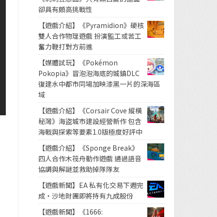
卻具有頗高挑戰性
【遊戲介紹】《Pyramidion》硬核
雙人合作物理遊戲 扮演監工或苦工
奮力鞭打對方前進
【媒體試玩】《Pokémon
Pokopia》冒泡泡海底的城鎮DLC
復建水中都市同場加映漆黑一片的深海區
域
【遊戲介紹】《Corsair Cove 縱橫
秘灣》海盜城市建設經營新作 包含
海戰與探索等要素1.0版極度好評中
【遊戲介紹】《Sponge Break》
四人合作木筏舟動作遊戲 通過語音
，
協調與解謎並救助掉隊隊友
【遊戲新聞】EA 私有化交易下週完
成・沙地財團即將持有九成股份
【遊戲新聞】《1666: