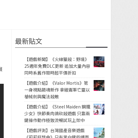
最新貼文
【遊戲新聞】《火線獵殺：野境》
25週年免費DLC更新 追加大量內容
展
同時系舊作限時超平價折扣
【遊戲介紹】《Valor Mortis》第
一身視點類魂新作 拿破崙軍亡靈以
槍械劍與魔法殺敵
【遊戲介紹】《Steel Maiden 鋼鐵
少女》快節奏肉鴿砍殺遊戲 只靠兩
鍵操作動作極致流暢試玩上架中
【遊戲評測】台灣國產音樂遊戲
《莉莉狂想曲》只有黑白鍵的譜面