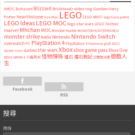
Blizzard
AMOC
BrickHeadz
elden ring
Gundam
Harry
Biohazard
LEGO
hearthstone
Potter
LEGO AMOC
lego harry potter
Iron Man
LEGO MOC
LEGO Ideas
lego star wars
LEGO Technic
Mhchan
marvel
MOC
Monster Hunter
MONSTER HUNTER WORLD
Nintendo Switch
monster strike
Nintendo
Netflix
PlayStation 4
overwatch
ps5
PC
PlayStation 5
Pokemon
SDCC
Xbox
star wars
xbox game pass
Xbox One
starfield
Spider-man
怪物彈珠
遊戲人
爐石
爐石戰記
xbox series x
小島秀夫
艾爾登法環
生
Facebook
RSS
搜尋
月份