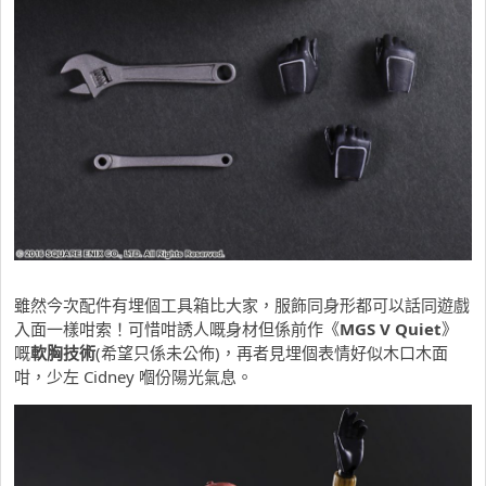
雖然今次配件有埋個工具箱比大家，服飾同身形都可以話同遊戲
入面一樣咁索！可惜咁誘人嘅身材但係前作《
MGS V Quiet
》
嘅
軟胸技術
(希望只係未公佈)，再者見埋個表情好似木口木面
咁，少左 Cidney 嗰份陽光氣息。