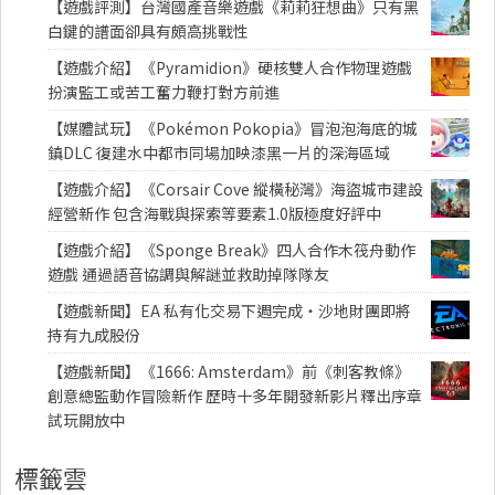
【遊戲評測】台灣國產音樂遊戲《莉莉狂想曲》只有黑
白鍵的譜面卻具有頗高挑戰性
【遊戲介紹】《Pyramidion》硬核雙人合作物理遊戲
扮演監工或苦工奮力鞭打對方前進
【媒體試玩】《Pokémon Pokopia》冒泡泡海底的城
鎮DLC 復建水中都市同場加映漆黑一片的深海區域
【遊戲介紹】《Corsair Cove 縱橫秘灣》海盜城市建設
經營新作 包含海戰與探索等要素1.0版極度好評中
【遊戲介紹】《Sponge Break》四人合作木筏舟動作
遊戲 通過語音協調與解謎並救助掉隊隊友
【遊戲新聞】EA 私有化交易下週完成・沙地財團即將
持有九成股份
【遊戲新聞】《1666: Amsterdam》前《刺客教條》
創意總監動作冒險新作 歷時十多年開發新影片釋出序章
試玩開放中
標籤雲