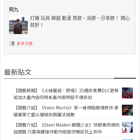
阿九
打機 玩具 睇戲 動漫 買膠、派膠、分享膠！ 開心
就好！
更多文章
最新貼文
【遊戲新聞】《火線獵殺：野境》25週年免費DLC更新
追加大量內容同時系舊作限時超平價折扣
【遊戲介紹】《Valor Mortis》第一身視點類魂新作 拿
破崙軍亡靈以槍械劍與魔法殺敵
【遊戲介紹】《Steel Maiden 鋼鐵少女》快節奏肉鴿砍
殺遊戲 只靠兩鍵操作動作極致流暢試玩上架中