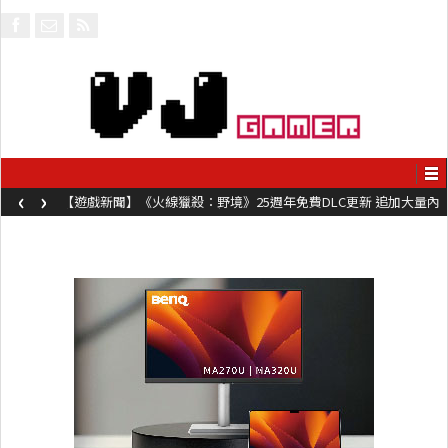
‹
›
【遊戲新聞】《火線獵殺：野境》25週年免費DLC更新 追加大量內
容同時系舊作限時超平價折扣