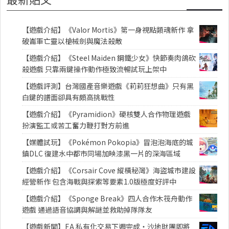
【遊戲介紹】《Valor Mortis》第一身視點類魂新作 拿
破崙軍亡靈以槍械劍與魔法殺敵
【遊戲介紹】《Steel Maiden 鋼鐵少女》快節奏肉鴿砍
殺遊戲 只靠兩鍵操作動作極致流暢試玩上架中
【遊戲評測】台灣國產音樂遊戲《莉莉狂想曲》只有黑
白鍵的譜面卻具有頗高挑戰性
【遊戲介紹】《Pyramidion》硬核雙人合作物理遊戲
扮演監工或苦工奮力鞭打對方前進
【媒體試玩】《Pokémon Pokopia》冒泡泡海底的城
鎮DLC 復建水中都市同場加映漆黑一片的深海區域
【遊戲介紹】《Corsair Cove 縱橫秘灣》海盜城市建設
經營新作 包含海戰與探索等要素1.0版極度好評中
【遊戲介紹】《Sponge Break》四人合作木筏舟動作
遊戲 通過語音協調與解謎並救助掉隊隊友
【遊戲新聞】EA 私有化交易下週完成・沙地財團即將