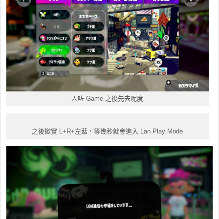
入咗 Game 之後先去呢度
之後撳實 L+R+左菇，等幾秒就會進入 Lan Play Mode