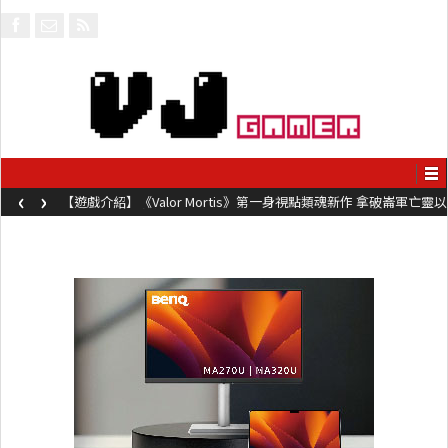
‹
›
【遊戲介紹】《Valor Mortis》第一身視點類魂新作 拿破崙軍亡靈以
槍械劍與魔法殺敵