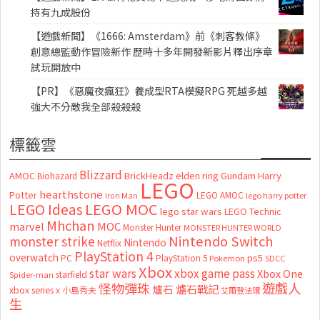
持有九成股份
【遊戲新聞】《1666: Amsterdam》前《刺客教條》
創意總監動作冒險新作 歷時十多年開發新影片釋出序章
試玩開放中
【PR】《惡魔夜瘋狂》養成型RTA模擬RPG 死越多越
強大不分敵我全部殺殺殺
標籤雲
Blizzard
AMOC
BrickHeadz
elden ring
Gundam
Harry
Biohazard
LEGO
hearthstone
Potter
LEGO AMOC
lego harry potter
Iron Man
LEGO MOC
LEGO Ideas
lego star wars
LEGO Technic
Mhchan
marvel
MOC
Monster Hunter
MONSTER HUNTER WORLD
Nintendo Switch
monster strike
Nintendo
Netflix
PlayStation 4
overwatch
ps5
PC
PlayStation 5
Pokemon
SDCC
Xbox
star wars
xbox game pass
Xbox One
starfield
Spider-man
怪物彈珠
遊戲人
爐石
爐石戰記
xbox series x
小島秀夫
艾爾登法環
生