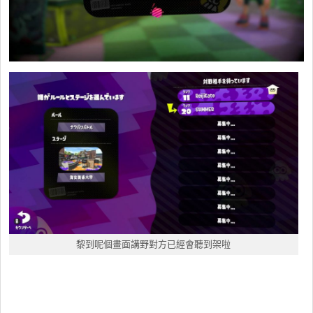
黎到呢個畫面講野對方已經會聽到架啦