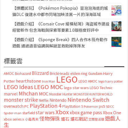
【媒體試玩】《Pokémon Pokopia》冒泡泡海底的城
鎮DLC 復建水中都市同場加映漆黑一片的深海區域
【遊戲介紹】《Corsair Cove 縱橫秘灣》海盜城市建設
經營新作 包含海戰與探索等要素1.0版極度好評中
【遊戲介紹】《Sponge Break》四人合作木筏舟動作
遊戲 通過語音協調與解謎並救助掉隊隊友
標籤雲
Blizzard
AMOC
BrickHeadz
elden ring
Gundam
Harry
Biohazard
LEGO
hearthstone
Potter
LEGO AMOC
lego harry potter
Iron Man
LEGO MOC
LEGO Ideas
lego star wars
LEGO Technic
Mhchan
marvel
MOC
Monster Hunter
MONSTER HUNTER WORLD
Nintendo Switch
monster strike
Nintendo
Netflix
PlayStation 4
overwatch
ps5
PC
PlayStation 5
Pokemon
SDCC
Xbox
star wars
xbox game pass
Xbox One
starfield
Spider-man
怪物彈珠
遊戲人
爐石
爐石戰記
xbox series x
小島秀夫
艾爾登法環
生