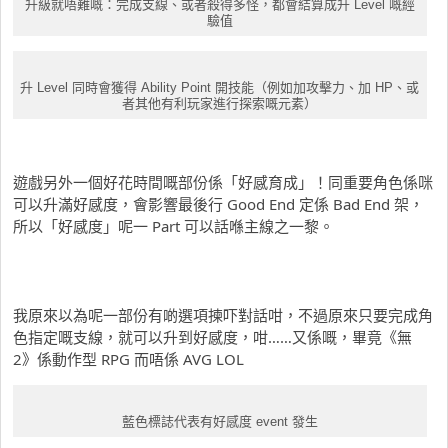
升級就唔難嘅：完成支線、或者殺得多怪，都會結算成升 Level 嘅經
驗值
升 Level 同時會獲得 Ability Point 開技能（例如加攻擊力、加 HP、或
者其他有利玩家進行探索嘅元素）
遊戲另外一個好花時間嘅部份係「好感育成」！同重要角色係咪
可以升滿好感度，會影響最後行 Good End 定係 Bad End 架，
所以「好感度」呢一 Part 可以話喺主線之一黎。
我原來以為呢一部份有啲選項揀吓對話咁，不過原來只要完成角
色指定嘅支線，就可以升到好感度，咁……又係嘅，畢竟《無
2》係動作型 RPG 而唔係 AVG LOL
藍色標誌代表有好感度 event 發生