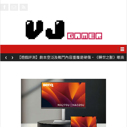
‹
›
【遊戲評測】劇本空泛及戰鬥內容重覆是硬傷・《轉世之獸》眼高
手低表現未如理想