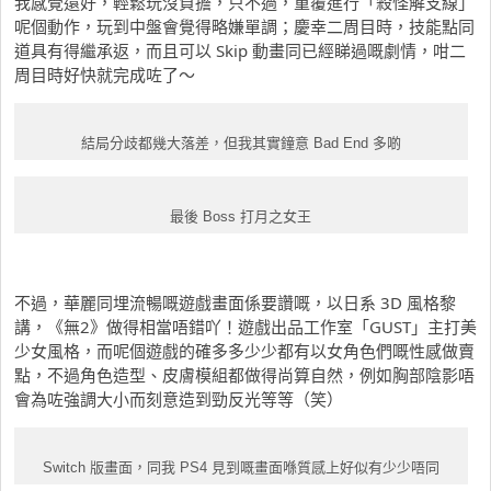
我感覺還好，輕鬆玩沒負擔，只不過，重覆進行「殺怪解支線」
呢個動作，玩到中盤會覺得略嫌單調；慶幸二周目時，技能點同
道具有得繼承返，而且可以 Skip 動畫同已經睇過嘅劇情，咁二
周目時好快就完成咗了～
結局分歧都幾大落差，但我其實鐘意 Bad End 多啲
最後 Boss 打月之女王
不過，華麗同埋流暢嘅遊戲畫面係要讚嘅，以日系 3D 風格黎
講，《無2》做得相當唔錯吖！遊戲出品工作室「GUST」主打美
少女風格，而呢個遊戲的確多多少少都有以女角色們嘅性感做賣
點，不過角色造型、皮膚模組都做得尚算自然，例如胸部陰影唔
會為咗強調大小而刻意造到勁反光等等（笑）
Switch 版畫面，同我 PS4 見到嘅畫面喺質感上好似有少少唔同