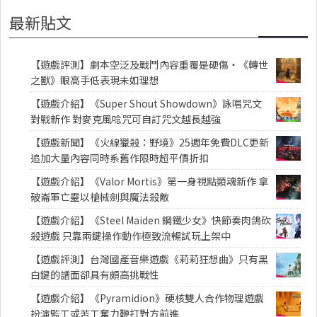
最新貼文
【遊戲評測】劇本空泛及戰鬥內容重覆是硬傷・《轉世
之獸》眼高手低表現未如理想
【遊戲介紹】《Super Shout Showdown》詠唱咒文
對戰新作 對麥克風唸咒可自訂咒文越長越強
【遊戲新聞】《火線獵殺：野境》25週年免費DLC更新
追加大量內容同時系舊作限時超平價折扣
【遊戲介紹】《Valor Mortis》第一身視點類魂新作 拿
破崙軍亡靈以槍械劍與魔法殺敵
【遊戲介紹】《Steel Maiden 鋼鐵少女》快節奏肉鴿砍
殺遊戲 只靠兩鍵操作動作極致流暢試玩上架中
【遊戲評測】台灣國產音樂遊戲《莉莉狂想曲》只有黑
白鍵的譜面卻具有頗高挑戰性
【遊戲介紹】《Pyramidion》硬核雙人合作物理遊戲
扮演監工或苦工奮力鞭打對方前進