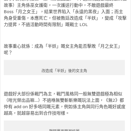
故事）主角係巫女護衛，一次護送行動中，不敵遊戲最終
Boss「月之女王」，結果世界陷入「永遠的黑夜」入面；而主
角身受重傷，本應死亡，但被教廷改造成「半妖」，變成「攻擊
力提昇，不過活動時間有限制」嘅戰士 LOL
故事重心就係：成為「半妖」嘅女主角能否擊敗「月之女王」
呢？
改造成「半妖」後的女主角
遊戲好大部份係戰鬥為主，戰鬥風格同一般無雙遊戲極為相似
（咁光榮出品嘛…）不過喺無雙斬斬樂嘅玩法上面，《無2》都
仲有 add on 好多唔同嘅元素，例如係主角與同行角色嘅好感度
越高，就越容易出到合作技咁樣。