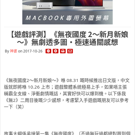
【遊戲評測】《無夜國度 2～新月新娘
～》無劇透多圖・極速通關感想
By
神婆
on 2017-10-26
《無夜國度2～新月新娘～》喺 08.31 嘅時候推出日文版，中文
版就即將喺 10.26 上市；遊戲整體系統極易上手，如果唔主張
稱霸全支線、淨衝劇情嘅話，其實好快可以爆到機。以下係我
《無2》二周目後嘅少少感想，考慮緊入手遊戲嘅朋友可以參考
一下（笑）
故事大綱係承接第一集《無夜國度》（不過無玩過都絕對跟到個