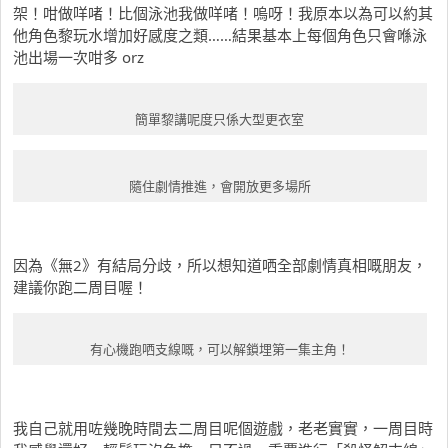
架！咁做咩啫！比個泳池我做咩啫！嗚呀！我原本以為可以約其
他角色黎玩水增加好感度之類……結果基本上每個角色只會喺泳
池出場一次咁多 orz
簡單黎講呢度只係大型更衣室
隨住劇情推進，會開放更多場所
因為《無2》有結局分歧，所以想知道哂全部劇情真相嘅朋友，
建議你跑二周目喔！
有心機跑哂支線嘅，可以解鎖埋第一集主角！
我自己就用咗幾晚時間去二周目呢個遊戲，老老實實，一周目時