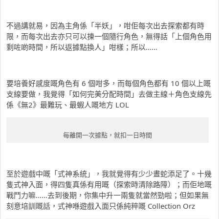
不過講就易，因為主角係「半妖」，咁佢每次出去探索都有時
限，而每次出去亦只可以揀一個隨行角色，無得話「上個角色用
剩咗啲時間，所以返據點換人」咁樣；所以……
要培養好感度嘅角色有 6 個咁多，而每個角色都有 10 個以上嘅
支線要做，我覺得「如何完美分配時間」去做主線＋角色支線先
係《無2》最難玩、最蝦人嘅地方 LOL
每離開一次據點，就扣一日時間
至於遊戲中嘅「式神系統」，我就覺得有少少晝蛇添足了。十幾
隻式神入面，得四隻真係有用嘅（探索時清除路障）；而佢地嘅
戰鬥力嘛……去到後期，你集中升一兩隻就當然勁啦；但如果無
刻意培訓嘅話，式神喺遊戲入面只係純粹嘅 Collection Orz