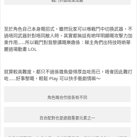
戰鬥界面簡潔炫麗
至於角色自己本身嘅招式，雖然玩家可以喺戰鬥中切換武器，不
過唔同武器針對唔同敵人時，其實都無話有啲咩明顯嘅攻擊力加
乘作用……所以戰鬥對我黎講嘅樂趣係：睇主角們出特技時啲華
麗過場動畫 LOL
就算較高難度，都只不過係雜魚變得厚血咗而已，唔會因此難打
咗……好事黎嘅，輕鬆 Play 可以快手衝劇情嘛～
角色嘅合作技各有不同
百合配對也是遊戲重要元素之一