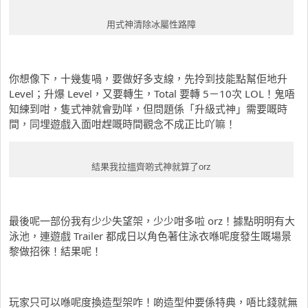
用式神清除冰屬性路障
你想像下，十幾隻喎，要做好多支線，先拎到技能點幫佢地升
Level；升爆 Level，又要轉生，Total 要轉 5－10次 LOL！鬼唔
知練到咁，隻式神就會勁咩，但問題係「升級式神」需要嘅時
間，同埋遊戲入面咁趕嘅時間觀念不成正比吖嘛！
結果我拉搵齊啲式神就算了orz
最後呢一部份我有少少失望架，少少咁多啦 orz！據點明明有大
泳池，連遊戲 Trailer 都成日以角色著住泳衣喺呢度發生嘅場景
黎做招徠！結果呢！
玩家只可以喺呢度換造型架咋！啲造型仲要係特典，唔比錢就無