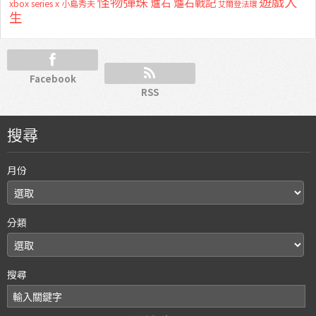
怪物彈珠
遊戲人
爐石
爐石戰記
xbox series x
小島秀夫
艾爾登法環
生
Facebook
RSS
搜尋
月份
分類
搜尋