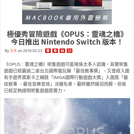
極優秀冒險遊戲《OPUS：靈魂之橋》
今日推出 Nintendo Switch 版本！
By
五木
on 2018-03-23
《OPUS：靈魂之橋》呢隻遊戲可能唔係太多人認識，其實呢隻
遊戲已經贏過二座台北國際電玩展「最佳敘事獎」、又曾經入圍
有手遊界奧斯卡之稱既「IMGA國際行動遊戲大獎」入面既「最
佳敘事 、最佳音樂音效」決選名單，最終雖然鎩羽而歸，但係
已經足夠證明呢隻遊戲既實力。