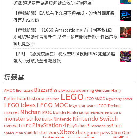
遊戲 通過語音協調與解謎並救助掉隊隊友
【遊戲新聞】EA 私有化交易下週完成・沙地財團即將
持有九成股份
【遊戲新聞】《1666: Amsterdam》前《刺客教條》
創意總監動作冒險新作 歷時十多年開發新影片釋出序章
試玩開放中
【PR】《惡魔夜瘋狂》養成型RTA模擬RPG 死越多越
強大不分敵我全部殺殺殺
標籤雲
Blizzard
AMOC
BrickHeadz
elden ring
Gundam
Harry
Biohazard
LEGO
hearthstone
Potter
LEGO AMOC
lego harry potter
Iron Man
LEGO MOC
LEGO Ideas
lego star wars
LEGO Technic
Mhchan
marvel
MOC
Monster Hunter
MONSTER HUNTER WORLD
Nintendo Switch
monster strike
Nintendo
Netflix
PlayStation 4
overwatch
ps5
PC
PlayStation 5
Pokemon
SDCC
Xbox
star wars
xbox game pass
Xbox One
starfield
Spider-man