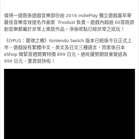
值得一提既係遊戲音樂部份由 2016 indiePlay 獨立遊戲嘉年華
最佳音樂音效提名作曲家 Triodust 負責，遊戲內超過 60首既原
創音樂都屬於非常上乘既作品，淨係呢點已經非常之抵玩！
《OPUS：靈魂之橋》Nintendo Switch 版本已經係今日正式上
市，遊戲設有繁體中文、英文及日文三種語言，而家係日本
eShop 做緊首週開賣特價 899 日元，過咗優勢期就會變返為
999 日元，要買就快啦！