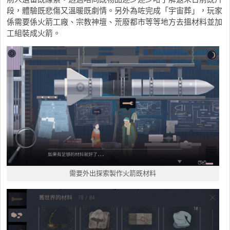
段，體驗既悲傷又溫暖既劇情。另外為咗完成「宇宙葬」，玩家
係需要係火箭工廠、宗教神壇、荒廢都市等等地方去搵材料並加
工組裝成火箭。
需要外出探索製作火箭既材料