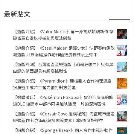
最新貼文
【遊戲介紹】《Valor Mortis》第一身視點類魂新作 拿
破崙軍亡靈以槍械劍與魔法殺敵
【遊戲介紹】《Steel Maiden 鋼鐵少女》快節奏肉鴿砍
殺遊戲 只靠兩鍵操作動作極致流暢試玩上架中
【遊戲評測】台灣國產音樂遊戲《莉莉狂想曲》只有黑
白鍵的譜面卻具有頗高挑戰性
【遊戲介紹】《Pyramidion》硬核雙人合作物理遊戲
扮演監工或苦工奮力鞭打對方前進
【媒體試玩】《Pokémon Pokopia》冒泡泡海底的城
鎮DLC 復建水中都市同場加映漆黑一片的深海區域
【遊戲介紹】《Corsair Cove 縱橫秘灣》海盜城市建設
經營新作 包含海戰與探索等要素1.0版極度好評中
【遊戲介紹】《Sponge Break》四人合作木筏舟動作