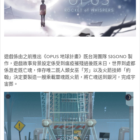
遊戲係由之前推出《OPUS 地球計畫》既台灣團隊 SIGONO 製
作，遊戲故事背景設定係受到瘟疫摧殘過後既末日，世界到處都
係游走既亡魂，倖存唯二既人類女巫「芳」以及火箭技師「約
翰」決定要製造一艘乘載靈魂既火箭，將亡魂送到銀河，完成宇
宙葬。