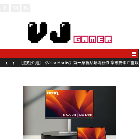
‹
›
【遊戲介紹】《Valor Mortis》第一身視點類魂新作 拿破崙軍亡靈以
槍械劍與魔法殺敵