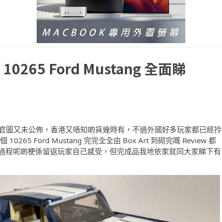
65 Ford Mustang 全面睇
然官圖又未公佈，香港又唔知啲貨幾時有，不過外國好多玩家都已經拎
10265 Ford Mustang 完完全全由 Box Art 到砌完嘅 Review 都
家睇，咁製作過程呢啲梗係留返玩家自己感受，但完成品我地依家就同大家睇下有