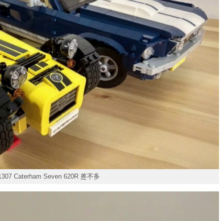
7 Caterham Seven 620R 差不多