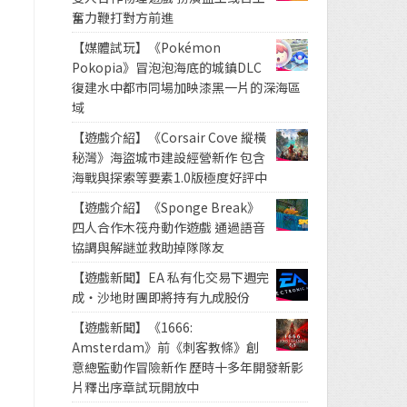
奮力鞭打對方前進
【媒體試玩】《Pokémon
Pokopia》冒泡泡海底的城鎮DLC
復建水中都市同場加映漆黑一片的深海區
域
【遊戲介紹】《Corsair Cove 縱橫
秘灣》海盜城市建設經營新作 包含
海戰與探索等要素1.0版極度好評中
【遊戲介紹】《Sponge Break》
四人合作木筏舟動作遊戲 通過語音
協調與解謎並救助掉隊隊友
【遊戲新聞】EA 私有化交易下週完
成・沙地財團即將持有九成股份
【遊戲新聞】《1666:
Amsterdam》前《刺客教條》創
意總監動作冒險新作 歷時十多年開發新影
片釋出序章試玩開放中