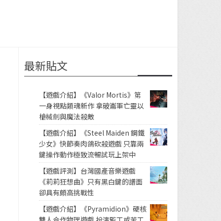
最新貼文
【遊戲介紹】《Valor Mortis》第
一身視點類魂新作 拿破崙軍亡靈以
槍械劍與魔法殺敵
【遊戲介紹】《Steel Maiden 鋼鐵
少女》快節奏肉鴿砍殺遊戲 只靠兩
鍵操作動作極致流暢試玩上架中
【遊戲評測】台灣國產音樂遊戲
《莉莉狂想曲》只有黑白鍵的譜面
卻具有頗高挑戰性
【遊戲介紹】《Pyramidion》硬核
雙人合作物理遊戲 扮演監工或苦工