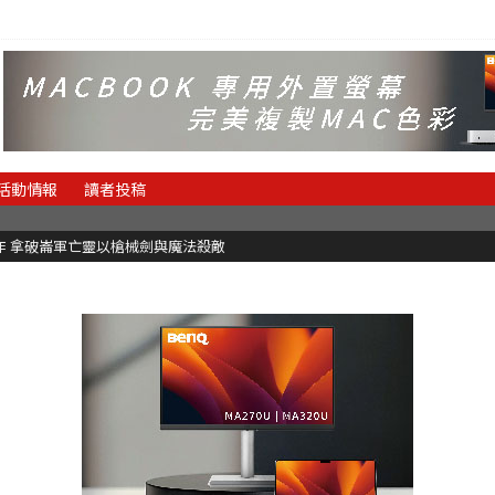
活動情報
讀者投稿
魂新作 拿破崙軍亡靈以槍械劍與魔法殺敵