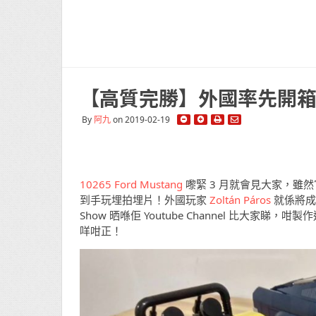
【高質完勝】外國率先開箱 102
By
阿九
on 2019-02-19
10265 Ford Mustang
嚟緊 3 月就會見大家，雖
到手玩埋拍埋片！外國玩家
Zoltán Páros
就係將成個 
Show 晒喺佢 Youtube Channel 比大
咩咁正！