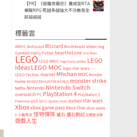
【PR】《惡魔夜瘋狂》養成型RTA
模擬RPG 死越多越強大不分敵我全
部殺殺殺
標籤雲
Blizzard
AMOC
BrickHeadz
elden ring
Biohazard
hearthstone
Gundam
Harry Potter
Iron Man
LEGO
LEGO
LEGO AMOC
lego harry potter
LEGO MOC
Ideas
lego star wars
Mhchan
marvel
MOC
LEGO Technic
Monster
monster strike
Hunter
MONSTER HUNTER WORLD
Nintendo Switch
Nintendo
Netflix
PlayStation 4
overwatch
PC
PlayStation 5
star wars
ps5
starfield
Pokemon
SDCC
Spider-man
Xbox
xbox game pass
Xbox One
xbox series
怪物彈珠
爐石
爐石戰記
x
小島秀夫
艾爾登法環
遊戲人生