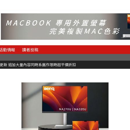
活動情報
讀者投稿
C更新 追加大量內容同時系舊作限時超平價折扣