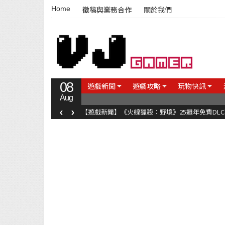
Home
徵稿與業務合作
關於我們
08
遊戲新聞
遊戲攻略
玩物快訊
Aug
‹
›
【遊戲新聞】《火線獵殺：野境》25週年免費DL