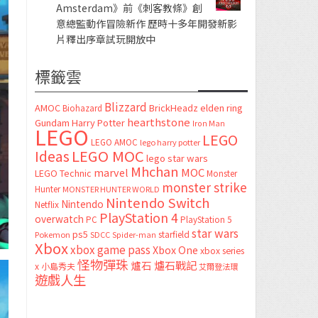
Amsterdam》前《刺客教條》創
意總監動作冒險新作 歷時十多年開發新影
片釋出序章試玩開放中
標籤雲
Blizzard
AMOC
BrickHeadz
elden ring
Biohazard
hearthstone
Gundam
Harry Potter
Iron Man
LEGO
LEGO
LEGO AMOC
lego harry potter
LEGO MOC
Ideas
lego star wars
Mhchan
marvel
MOC
LEGO Technic
Monster
monster strike
Hunter
MONSTER HUNTER WORLD
Nintendo Switch
Nintendo
Netflix
PlayStation 4
overwatch
PC
PlayStation 5
star wars
ps5
starfield
Pokemon
SDCC
Spider-man
Xbox
xbox game pass
Xbox One
xbox series
怪物彈珠
爐石
爐石戰記
x
小島秀夫
艾爾登法環
遊戲人生