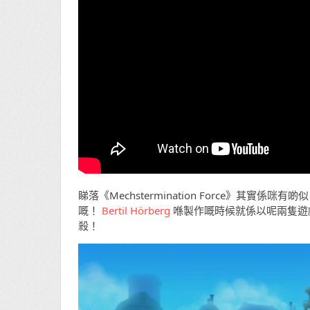
睇落《Mechstermination Force》其
嘅！
Bertil Hörberg
喺製作嘅時候就係以呢兩隻遊
殺！