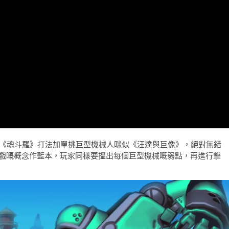
實係咪有啲似《魂斗羅》打法加單挑巨型機械人咪似《汪達與巨像》，絕對無錯
戲嘅概念作藍本，玩家同樣要搵出每個巨型機械嘅弱點，再進行擊