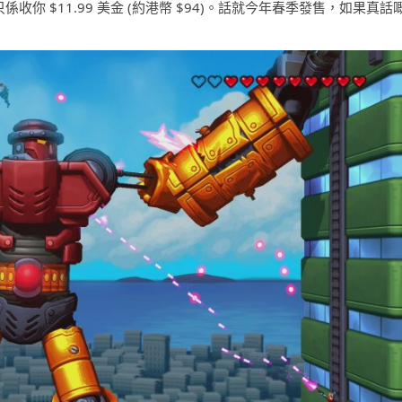
緊只係收你 $11.99 美金 (約港幣 $94)。話就今年春季發售，如果真話