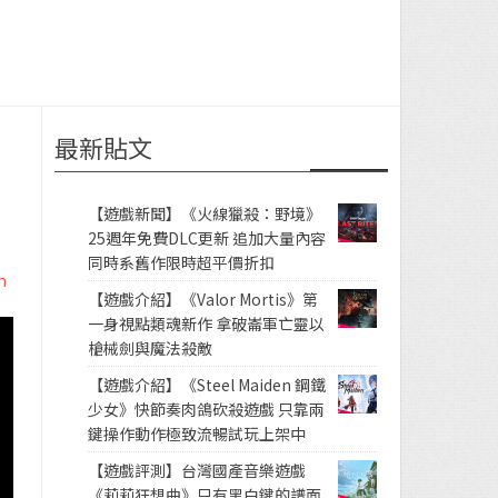
最新貼文
【遊戲新聞】《火線獵殺：野境》
25週年免費DLC更新 追加大量內容
同時系舊作限時超平價折扣
n
【遊戲介紹】《Valor Mortis》第
一身視點類魂新作 拿破崙軍亡靈以
槍械劍與魔法殺敵
【遊戲介紹】《Steel Maiden 鋼鐵
少女》快節奏肉鴿砍殺遊戲 只靠兩
鍵操作動作極致流暢試玩上架中
【遊戲評測】台灣國產音樂遊戲
《莉莉狂想曲》只有黑白鍵的譜面