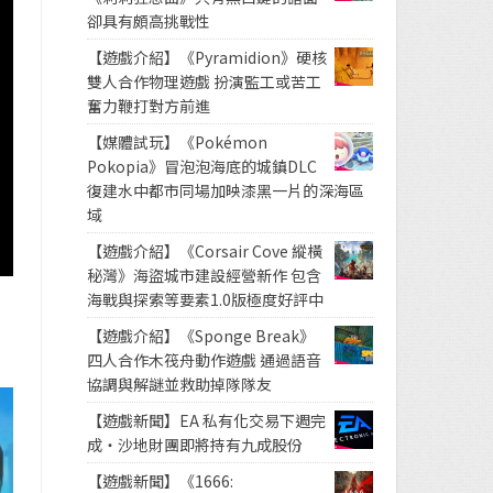
卻具有頗高挑戰性
【遊戲介紹】《Pyramidion》硬核
雙人合作物理遊戲 扮演監工或苦工
奮力鞭打對方前進
【媒體試玩】《Pokémon
Pokopia》冒泡泡海底的城鎮DLC
復建水中都市同場加映漆黑一片的深海區
域
【遊戲介紹】《Corsair Cove 縱橫
秘灣》海盜城市建設經營新作 包含
海戰與探索等要素1.0版極度好評中
【遊戲介紹】《Sponge Break》
四人合作木筏舟動作遊戲 通過語音
協調與解謎並救助掉隊隊友
【遊戲新聞】EA 私有化交易下週完
成・沙地財團即將持有九成股份
【遊戲新聞】《1666: