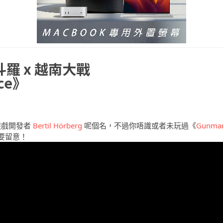
羅 x 越南大戰
rce》
遊戲開發者
Bertil Hörberg
呢個名，不過你唔識或者未玩過《
Gunma
定要留意！