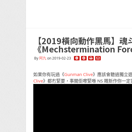
【2019橫向動作黑馬】魂斗
《Mechstermination Fo
By
阿九
on 2019-02-23
如果你有玩過《
Gunman Clive
》應該會聽過獨立
Clive
》都冇緊要，事關佢嚟緊喺 NS 嘅新作你一