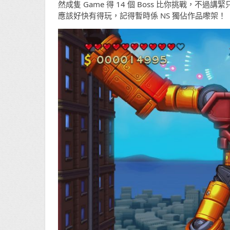
然成隻 Game 得 14 個 Boss 比你挑戰，不過講
應該好快有得玩，記得暫時係 NS 獨佔作品嚟架！