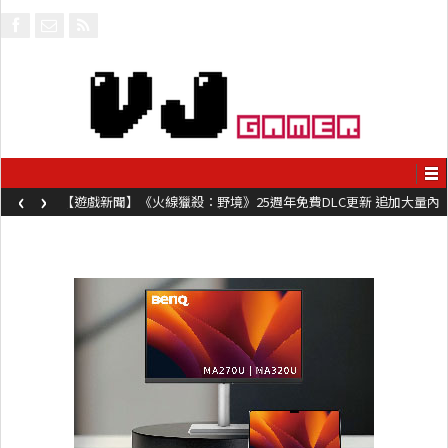
‹
›
【遊戲新聞】《火線獵殺：野境》25週年免費DLC更新 追加大量內
容同時系舊作限時超平價折扣