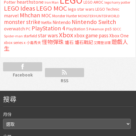
hearthstone
Potter
LEGO AMOC
lego harry potter
Iron Man
LEGO MOC
LEGO Ideas
lego star wars
LEGO Technic
Mhchan
marvel
MOC
Monster Hunter
MONSTER HUNTER WORLD
Nintendo Switch
monster strike
Nintendo
Netflix
PlayStation 4
overwatch
ps5
PC
PlayStation 5
Pokemon
SDCC
Xbox
star wars
xbox game pass
Xbox One
starfield
Spider-man
怪物彈珠
遊戲人
爐石
爐石戰記
xbox series x
小島秀夫
艾爾登法環
生
Facebook
RSS
搜尋
月份