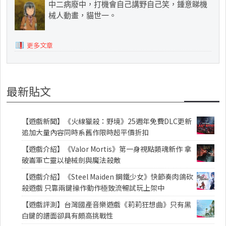
中二病廢中，打機會自己講野自己笑，鍾意睇機
械人動畫，貓世一。
更多文章
最新貼文
【遊戲新聞】《火線獵殺：野境》25週年免費DLC更新
追加大量內容同時系舊作限時超平價折扣
【遊戲介紹】《Valor Mortis》第一身視點類魂新作 拿
破崙軍亡靈以槍械劍與魔法殺敵
【遊戲介紹】《Steel Maiden 鋼鐵少女》快節奏肉鴿砍
殺遊戲 只靠兩鍵操作動作極致流暢試玩上架中
【遊戲評測】台灣國產音樂遊戲《莉莉狂想曲》只有黑
白鍵的譜面卻具有頗高挑戰性