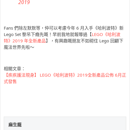
2019
Fans 們除左默默等，仲可以考慮今年 6 月入手《哈利波特》新
Lego Set 黎吊下癮先嘅！早前我地就報導過【
LEGO《哈利波
特》2019 年全新產品
】，有興趣嘅朋友不如砌住 Lego 回顧下
魔法世界先啦～
相關文章：
【疾疾護法現身】 LEGO《哈利波特》2019全新產品公佈 6月正
式發售
麻生龍