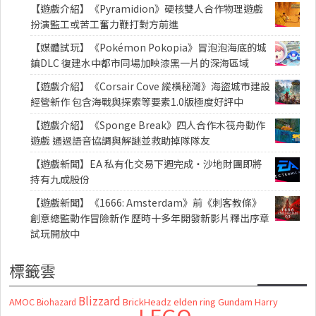
【遊戲介紹】《Pyramidion》硬核雙人合作物理遊戲
扮演監工或苦工奮力鞭打對方前進
【媒體試玩】《Pokémon Pokopia》冒泡泡海底的城
鎮DLC 復建水中都市同場加映漆黑一片的深海區域
【遊戲介紹】《Corsair Cove 縱橫秘灣》海盜城市建設
經營新作 包含海戰與探索等要素1.0版極度好評中
【遊戲介紹】《Sponge Break》四人合作木筏舟動作
遊戲 通過語音協調與解謎並救助掉隊隊友
【遊戲新聞】EA 私有化交易下週完成・沙地財團即將
持有九成股份
【遊戲新聞】《1666: Amsterdam》前《刺客教條》
創意總監動作冒險新作 歷時十多年開發新影片釋出序章
試玩開放中
標籤雲
Blizzard
AMOC
BrickHeadz
elden ring
Gundam
Harry
Biohazard
LEGO