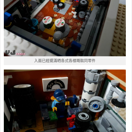
入面已經擺滿晒各式各樣嘅軚同零件