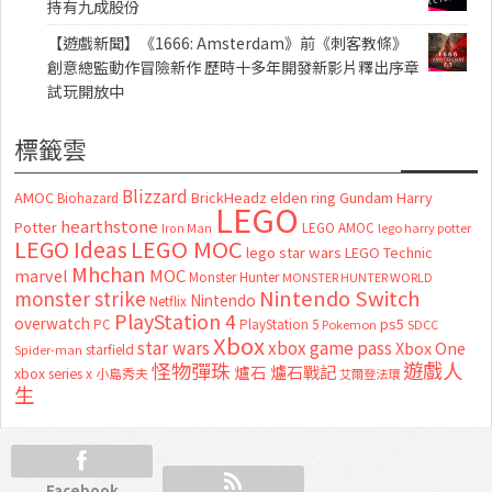
持有九成股份
【遊戲新聞】《1666: Amsterdam》前《刺客教條》
創意總監動作冒險新作 歷時十多年開發新影片釋出序章
試玩開放中
標籤雲
Blizzard
AMOC
BrickHeadz
elden ring
Gundam
Harry
Biohazard
LEGO
hearthstone
Potter
LEGO AMOC
lego harry potter
Iron Man
LEGO MOC
LEGO Ideas
lego star wars
LEGO Technic
Mhchan
marvel
MOC
Monster Hunter
MONSTER HUNTER WORLD
Nintendo Switch
monster strike
Nintendo
Netflix
PlayStation 4
overwatch
ps5
PC
PlayStation 5
Pokemon
SDCC
Xbox
star wars
xbox game pass
Xbox One
starfield
Spider-man
怪物彈珠
遊戲人
爐石
爐石戰記
xbox series x
小島秀夫
艾爾登法環
生
Facebook