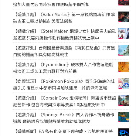
追加大量內容同時系舊作限時超平價折扣
【遊戲介紹】《Valor Mortis》第一身視點類魂新作 拿
破崙軍亡靈以槍械劍與魔法殺敵
【遊戲介紹】《Steel Maiden 鋼鐵少女》快節奏肉鴿砍
殺遊戲 只靠兩鍵操作動作極致流暢試玩上架中
【遊戲評測】台灣國產音樂遊戲《莉莉狂想曲》只有黑
白鍵的譜面卻具有頗高挑戰性
【遊戲介紹】《Pyramidion》硬核雙人合作物理遊戲
扮演監工或苦工奮力鞭打對方前進
【媒體試玩】《Pokémon Pokopia》冒泡泡海底的城
鎮DLC 復建水中都市同場加映漆黑一片的深海區域
【遊戲介紹】《Corsair Cove 縱橫秘灣》海盜城市建設
經營新作 包含海戰與探索等要素1.0版極度好評中
【遊戲介紹】《Sponge Break》四人合作木筏舟動作
遊戲 通過語音協調與解謎並救助掉隊隊友
【遊戲新聞】EA 私有化交易下週完成・沙地財團即將