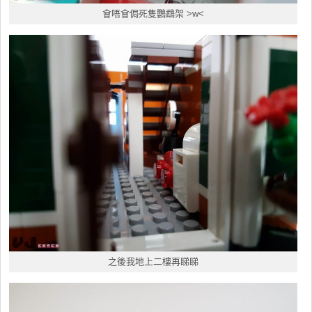
會唔會侷死隻鸚鵡架 >w<
之後我地上二樓再睇睇