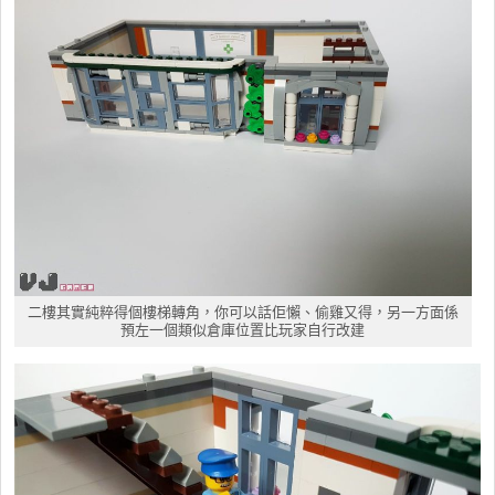
二樓其實純粹得個樓梯轉角，你可以話佢懶、偷雞又得，另一方面係
預左一個類似倉庫位置比玩家自行改建