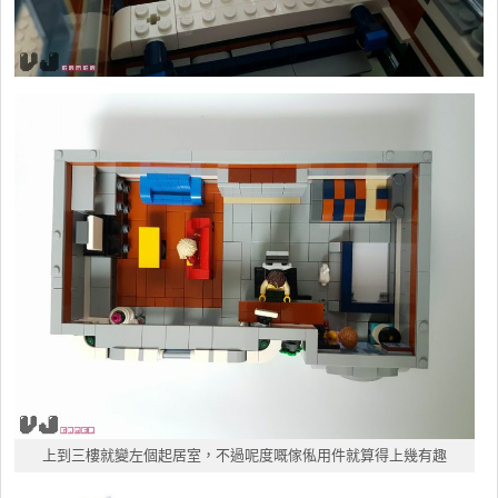
上到三樓就變左個起居室，不過呢度嘅傢俬用件就算得上幾有趣