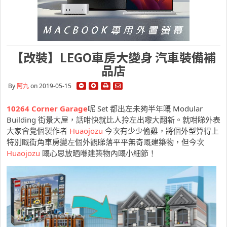
【改裝】LEGO車房大變身 汽車裝備補
品店
By
阿九
on 2019-05-15
10264 Corner Garage
呢 Set 都出左未夠半年嘅 Modular
Building 街景大屋，話咁快就比人拎左出嚟大翻新。就咁睇外表
大家會覺個製作者
Huaojozu
今次有少少偷雞，將個外型算得上
特別嘅街角車房變左個外觀睇落平平無奇嘅建築物，但今次
Huaojozu
嘅心思放晒喺建築物內嘅小細節！