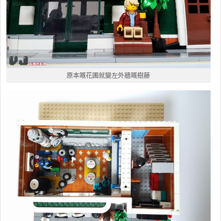
原本嘅花圃就變左外牆嘅樹藤