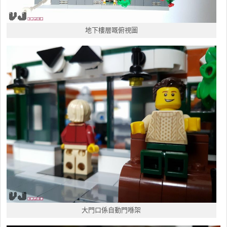
地下樓層嘅俯視圖
大門口係自動門喺架