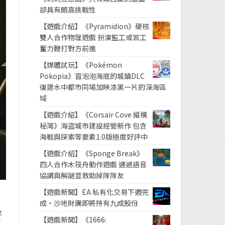
卻具有頗高挑戰性
【遊戲介紹】《Pyramidion》硬核
雙人合作物理遊戲 扮演監工或苦工
奮力鞭打對方前進
【媒體試玩】《Pokémon
Pokopia》冒泡泡海底的城鎮DLC
復建水中都市同場加映漆黑一片的深海區
域
【遊戲介紹】《Corsair Cove 縱橫
秘灣》海盜城市建設經營新作 包含
海戰與探索等要素1.0版極度好評中
【遊戲介紹】《Sponge Break》
四人合作木筏舟動作遊戲 通過語音
協調與解謎並救助掉隊隊友
【遊戲新聞】EA 私有化交易下週完
成・沙地財團即將持有九成股份
及
【遊戲新聞】《1666:
並