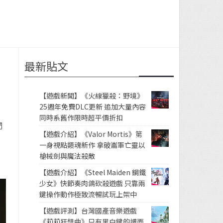
最新貼文
【遊戲新聞】《火線獵殺：野境》
25週年免費DLC更新 追加大量內容
同時系舊作限時超平價折扣
們
【遊戲介紹】《Valor Mortis》第
一身視點類魂新作 拿破崙軍亡靈以
槍械劍與魔法殺敵
【遊戲介紹】《Steel Maiden 鋼鐵
少女》快節奏肉鴿砍殺遊戲 只靠兩
鍵操作動作極致流暢試玩上架中
【遊戲評測】台灣國產音樂遊戲
《莉莉狂想曲》只有黑白鍵的譜面