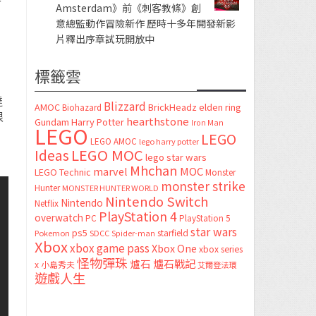
Amsterdam》前《刺客教條》創
意總監動作冒險新作 歷時十多年開發新影
片釋出序章試玩開放中
標籤雲
達
Blizzard
AMOC
BrickHeadz
elden ring
Biohazard
很
hearthstone
Gundam
Harry Potter
Iron Man
LEGO
LEGO
LEGO AMOC
lego harry potter
LEGO MOC
Ideas
lego star wars
Mhchan
marvel
MOC
LEGO Technic
Monster
monster strike
Hunter
MONSTER HUNTER WORLD
Nintendo Switch
Nintendo
Netflix
PlayStation 4
overwatch
PC
PlayStation 5
star wars
ps5
starfield
Pokemon
SDCC
Spider-man
Xbox
xbox game pass
Xbox One
xbox series
怪物彈珠
爐石
爐石戰記
x
小島秀夫
艾爾登法環
遊戲人生