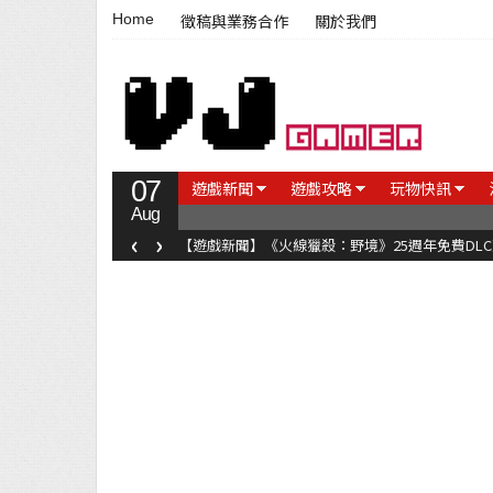
Home
徵稿與業務合作
關於我們
07
遊戲新聞
遊戲攻略
玩物快訊
Aug
‹
›
【遊戲新聞】《火線獵殺：野境》25週年免費DL