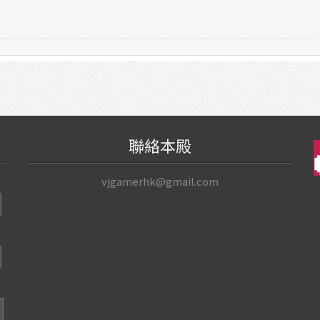
聯絡本殿
vjgamerhk@gmail.com