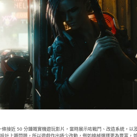
ed 曾經公開一條接近 50 分鍾嘅實機遊玩影片，當時展示咗戰鬥、改造系統，以
透露因為設計上嘅問題，所以遊戲作出唔少改動，例如槍械選擇更為豐富，