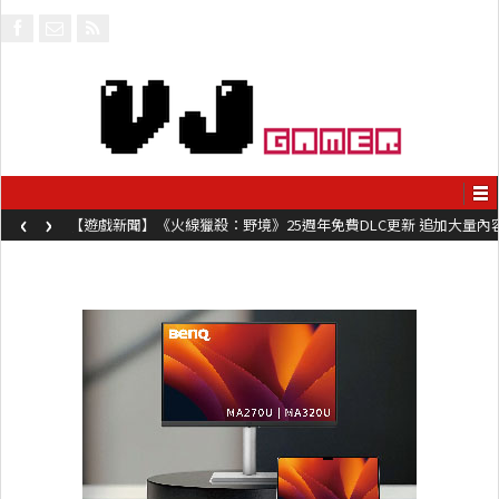
‹
›
【遊戲新聞】《火線獵殺：野境》25週年免費DLC更新 追加大量內
容同時系舊作限時超平價折扣