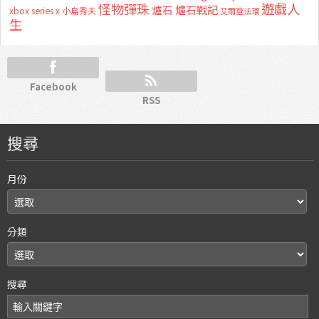
怪物彈珠
遊戲人
爐石
爐石戰記
xbox series x
小島秀夫
艾爾登法環
生
Facebook
RSS
搜尋
月份
分類
搜尋