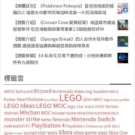
【媒體試玩】《Pokémon Pokopia》冒泡泡海底的城
鎮DLC 復建水中都市同場加映漆黑一片的深海區域
【遊戲介紹】《Corsair Cove 縱橫秘灣》海盜城市建設
經營新作 包含海戰與探索等要素1.0版極度好評中
【遊戲介紹】《Sponge Break》四人合作木筏舟動作
遊戲 通過語音協調與解謎並救助掉隊隊友
【遊戲新聞】EA 私有化交易下週完成・沙地財團即將
持有九成股份
標籤雲
Blizzard
AMOC
BrickHeadz
elden ring
Gundam
Harry
Biohazard
LEGO
hearthstone
Potter
LEGO AMOC
lego harry potter
Iron Man
LEGO MOC
LEGO Ideas
lego star wars
LEGO Technic
Mhchan
marvel
MOC
Monster Hunter
MONSTER HUNTER WORLD
Nintendo Switch
monster strike
Nintendo
Netflix
PlayStation 4
overwatch
ps5
PC
PlayStation 5
Pokemon
SDCC
Xbox
star wars
xbox game pass
Xbox One
starfield
Spider-man