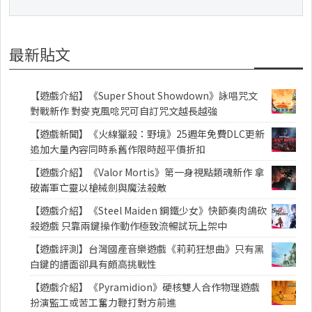
最新貼文
【遊戲介紹】《Super Shout Showdown》詠唱咒文
對戰新作 對麥克風唸咒可自訂咒文越長越強
【遊戲新聞】《火線獵殺：野境》25週年免費DLC更新
追加大量內容同時系舊作限時超平價折扣
【遊戲介紹】《Valor Mortis》第一身視點類魂新作 拿
破崙軍亡靈以槍械劍與魔法殺敵
【遊戲介紹】《Steel Maiden 鋼鐵少女》快節奏肉鴿砍
殺遊戲 只靠兩鍵操作動作極致流暢試玩上架中
【遊戲評測】台灣國產音樂遊戲《莉莉狂想曲》只有黑
白鍵的譜面卻具有頗高挑戰性
【遊戲介紹】《Pyramidion》硬核雙人合作物理遊戲
扮演監工或苦工奮力鞭打對方前進