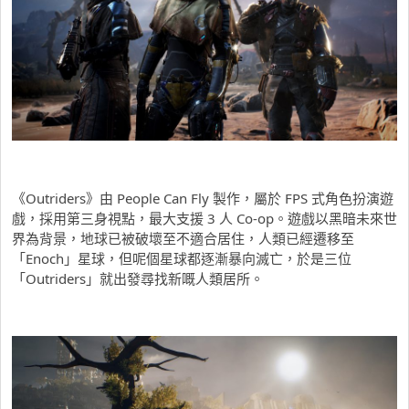
《Outriders》由 People Can Fly 製作，屬於 FPS 式角色扮演遊
戲，採用第三身視點，最大支援 3 人 Co-op。遊戲以黑暗未來世
界為背景，地球已被破壞至不適合居住，人類已經遷移至
「Enoch」星球，但呢個星球都逐漸暴向滅亡，於是三位
「Outriders」就出發尋找新嘅人類居所。