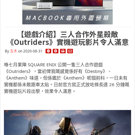
【遊戲介紹】三人合作外星殺敵
《Outriders》實機遊玩影片令人滿意
By
五木
on 2020-08-31
喺七月果陣 SQUARE ENIX 公開一隻三人合作遊戲
《Outriders》，當初俾我嘅感覺係好有《Destiny》、
《Anthem》味道，但係鑑於《Anthem》呢個前科，一日未有
實機都係未敢跟車太貼。日前官方就正式放咗條長達 26 分鐘嘅
實機遊玩片段出黎，效果令人滿意。