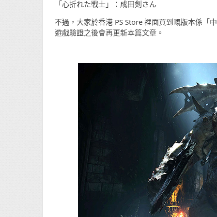
「心折れた戦士」：成田剣さん
不過，大家於香港 PS Store 裡面買到嘅版
遊戲驗證之後會再更新本篇文章。