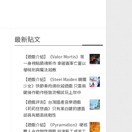
最新貼文
【遊戲介紹】《Valor Mortis》第
一身視點類魂新作 拿破崙軍亡靈以
槍械劍與魔法殺敵
【遊戲介紹】《Steel Maiden 鋼鐵
少女》快節奏肉鴿砍殺遊戲 只靠兩
鍵操作動作極致流暢試玩上架中
【遊戲評測】台灣國產音樂遊戲
《莉莉狂想曲》只有黑白鍵的譜面
卻具有頗高挑戰性
【遊戲介紹】《Pyramidion》硬核
雙人合作物理遊戲 扮演監工或苦工