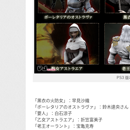
PS3 
「黒衣の火防女」：早見沙織
「ボーレタリアのオストラヴァ」：鈴木達央さん
「要人」：白石涼子
「乙女アストラエア」：折笠富美子
「老王オーラント」：宝亀克寿