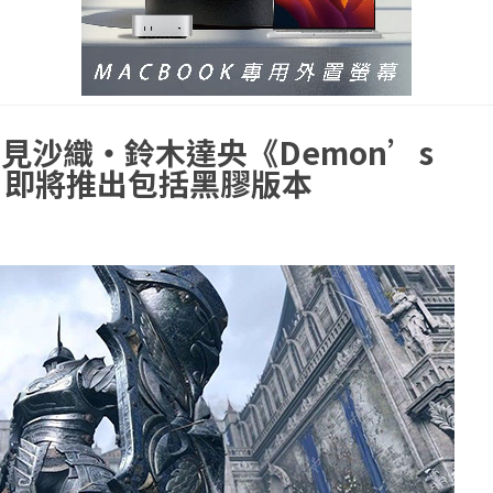
見沙織・鈴木達央《Demon’s
ST 即將推出包括黑膠版本