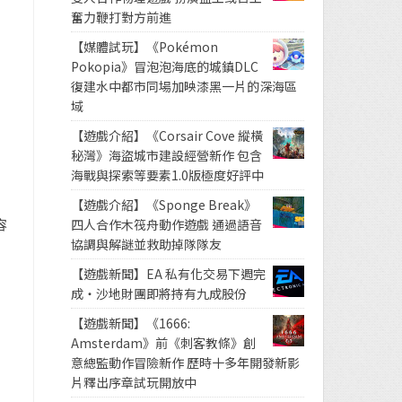
奮力鞭打對方前進
【媒體試玩】《Pokémon
Pokopia》冒泡泡海底的城鎮DLC
復建水中都市同場加映漆黑一片的深海區
域
【遊戲介紹】《Corsair Cove 縱橫
秘灣》海盜城市建設經營新作 包含
海戰與探索等要素1.0版極度好評中
【遊戲介紹】《Sponge Break》
容
四人合作木筏舟動作遊戲 通過語音
協調與解謎並救助掉隊隊友
【遊戲新聞】EA 私有化交易下週完
成・沙地財團即將持有九成股份
【遊戲新聞】《1666:
Amsterdam》前《刺客教條》創
意總監動作冒險新作 歷時十多年開發新影
片釋出序章試玩開放中