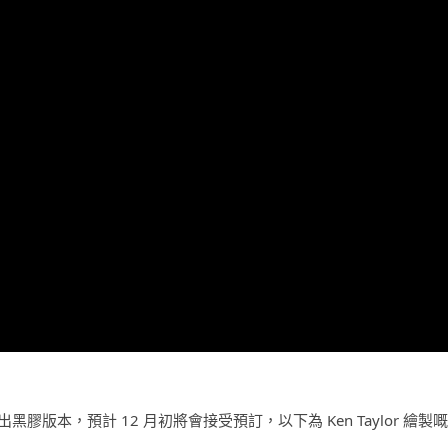
仲會推出黑膠版本，預計 12 月初將會接受預訂，以下為 Ken Taylor 繪製嘅