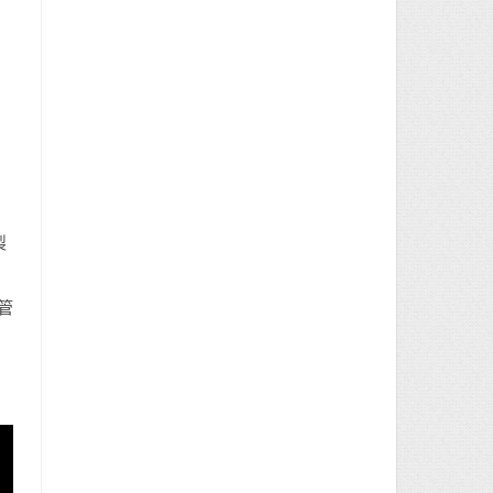
》
製
管