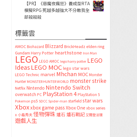
【PR】《惡魔夜瘋狂》養成型RTA
模擬RPG 死越多越強大不分敵我全
部殺殺殺
標籤雲
Blizzard
AMOC
BrickHeadz
elden ring
Biohazard
hearthstone
Gundam
Harry Potter
Iron Man
LEGO
LEGO
LEGO AMOC
lego harry potter
LEGO MOC
Ideas
lego star wars
Mhchan
marvel
MOC
LEGO Technic
Monster
monster strike
Hunter
MONSTER HUNTER WORLD
Nintendo Switch
Nintendo
Netflix
PlayStation 4
overwatch
PC
PlayStation 5
star wars
ps5
starfield
Pokemon
SDCC
Spider-man
Xbox
xbox game pass
Xbox One
xbox series
怪物彈珠
爐石
爐石戰記
x
小島秀夫
艾爾登法環
遊戲人生