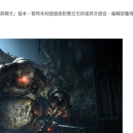
本係「中英韓文」版本，暫時未知遊戲係對應日文抑或英文語音，編輯部獲