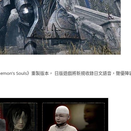
出嘅《Demon’s Souls》重製版本， 日版遊戲將新規收錄日文語音，聲優陣