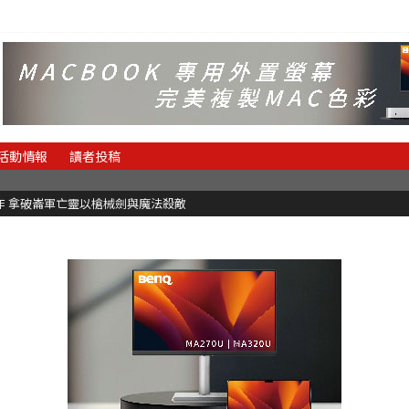
活動情報
讀者投稿
魂新作 拿破崙軍亡靈以槍械劍與魔法殺敵