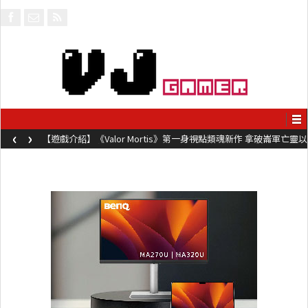
‹
›
【遊戲介紹】《Valor Mortis》第一身視點類魂新作 拿破崙軍亡靈以
槍械劍與魔法殺敵