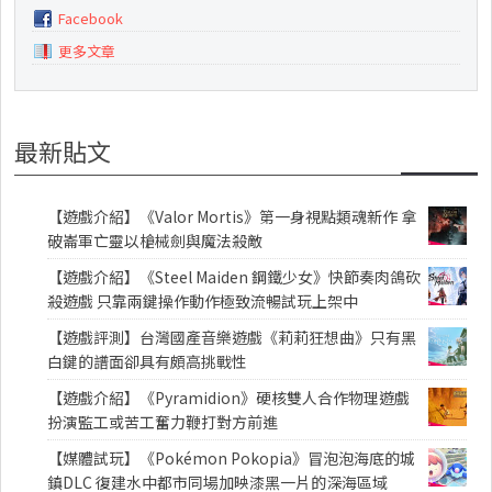
Facebook
更多文章
最新貼文
【遊戲介紹】《Valor Mortis》第一身視點類魂新作 拿
破崙軍亡靈以槍械劍與魔法殺敵
【遊戲介紹】《Steel Maiden 鋼鐵少女》快節奏肉鴿砍
殺遊戲 只靠兩鍵操作動作極致流暢試玩上架中
【遊戲評測】台灣國產音樂遊戲《莉莉狂想曲》只有黑
白鍵的譜面卻具有頗高挑戰性
【遊戲介紹】《Pyramidion》硬核雙人合作物理遊戲
扮演監工或苦工奮力鞭打對方前進
【媒體試玩】《Pokémon Pokopia》冒泡泡海底的城
鎮DLC 復建水中都市同場加映漆黑一片的深海區域