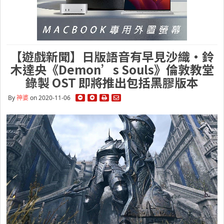
【遊戲新聞】日版語音有早見沙織・鈴
木達央《Demon’s Souls》倫敦教堂
錄製 OST 即將推出包括黑膠版本
By
神婆
on 2020-11-06