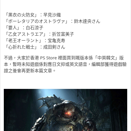
「黒衣の火防女」：早見沙織
「ボーレタリアのオストラヴァ」：鈴木達央さん
「要人」：白石涼子
「乙女アストラエア」：折笠富美子
「老王オーラント」：宝亀克寿
「心折れた戦士」：成田剣さん
不過，大家於香港 PS Store 裡面買到嘅版本係「中英韓文」版
本，暫時未知遊戲係對應日文抑或英文語音，編輯部獲得遊戲驗
證之後會再更新本篇文章。