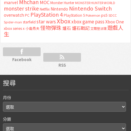
Mhchan
marvel
MOC
Monster Hunter
MONSTER HUNTER WORLD
Nintendo Switch
monster strike
Nintendo
Netflix
PlayStation 4
overwatch
ps5
PC
PlayStation 5
Pokemon
SDCC
Xbox
star wars
xbox game pass
Xbox One
starfield
Spider-man
怪物彈珠
遊戲人
爐石
爐石戰記
xbox series x
小島秀夫
艾爾登法環
生
Facebook
RSS
搜尋
月份
分類