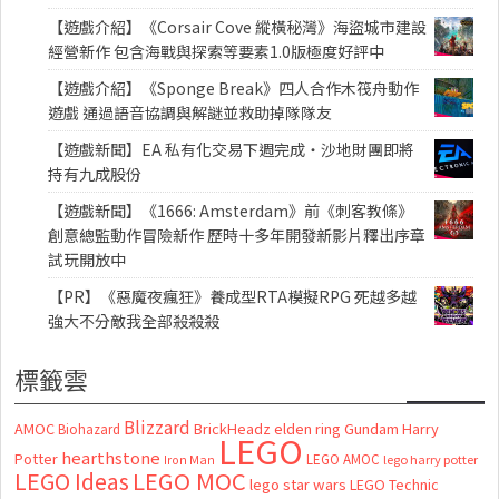
【遊戲介紹】《Corsair Cove 縱橫秘灣》海盜城市建設
經營新作 包含海戰與探索等要素1.0版極度好評中
【遊戲介紹】《Sponge Break》四人合作木筏舟動作
遊戲 通過語音協調與解謎並救助掉隊隊友
【遊戲新聞】EA 私有化交易下週完成・沙地財團即將
持有九成股份
【遊戲新聞】《1666: Amsterdam》前《刺客教條》
創意總監動作冒險新作 歷時十多年開發新影片釋出序章
試玩開放中
【PR】《惡魔夜瘋狂》養成型RTA模擬RPG 死越多越
強大不分敵我全部殺殺殺
標籤雲
Blizzard
AMOC
BrickHeadz
elden ring
Gundam
Harry
Biohazard
LEGO
hearthstone
Potter
LEGO AMOC
lego harry potter
Iron Man
LEGO MOC
LEGO Ideas
lego star wars
LEGO Technic