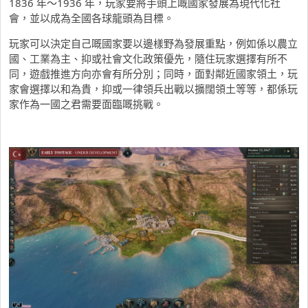
1836 年～1936 年，玩家要將手頭上嘅國家發展為現代化社
會，並以成為全國各球龍頭為目標。
玩家可以決定自己嘅國家要以邊樣野為發展重點，例如係以農立
國、工業為主、抑或社會文化政策優先，隨住玩家選擇有所不
同，遊戲推進方向亦會有所分別；同時，面對鄰近國家領土，玩
家會選擇以和為貴，抑或一律領兵出戰以擴闊領土等等，都係玩
家作為一國之君需要面臨嘅挑戰。