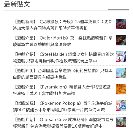
最新貼文
【遊戲新聞】《火線獵殺：野境》25週年免費DLC更新
追加大量內容同時系舊作限時超平價折扣
【遊戲介紹】《Valor Mortis》第一身視點類魂新作 拿
破崙軍亡靈以槍械劍與魔法殺敵
【遊戲介紹】《Steel Maiden 鋼鐵少女》快節奏肉鴿砍
殺遊戲 只靠兩鍵操作動作極致流暢試玩上架中
【遊戲評測】台灣國產音樂遊戲《莉莉狂想曲》只有黑
白鍵的譜面卻具有頗高挑戰性
【遊戲介紹】《Pyramidion》硬核雙人合作物理遊戲
扮演監工或苦工奮力鞭打對方前進
【媒體試玩】《Pokémon Pokopia》冒泡泡海底的城
鎮DLC 復建水中都市同場加映漆黑一片的深海區域
【遊戲介紹】《Corsair Cove 縱橫秘灣》海盜城市建設
經營新作 包含海戰與探索等要素1.0版極度好評中