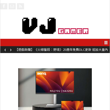
‹
›
【遊戲新聞】《火線獵殺：野境》25週年免費DLC更新 追加大量內
容同時系舊作限時超平價折扣