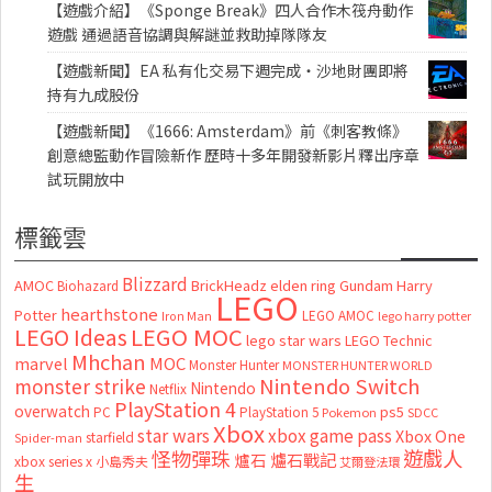
【遊戲介紹】《Sponge Break》四人合作木筏舟動作
遊戲 通過語音協調與解謎並救助掉隊隊友
【遊戲新聞】EA 私有化交易下週完成・沙地財團即將
持有九成股份
【遊戲新聞】《1666: Amsterdam》前《刺客教條》
創意總監動作冒險新作 歷時十多年開發新影片釋出序章
試玩開放中
標籤雲
Blizzard
AMOC
BrickHeadz
elden ring
Gundam
Harry
Biohazard
LEGO
hearthstone
Potter
LEGO AMOC
lego harry potter
Iron Man
LEGO MOC
LEGO Ideas
lego star wars
LEGO Technic
Mhchan
marvel
MOC
Monster Hunter
MONSTER HUNTER WORLD
Nintendo Switch
monster strike
Nintendo
Netflix
PlayStation 4
overwatch
ps5
PC
PlayStation 5
Pokemon
SDCC
Xbox
star wars
xbox game pass
Xbox One
starfield
Spider-man
怪物彈珠
遊戲人
爐石
爐石戰記
xbox series x
小島秀夫
艾爾登法環
生