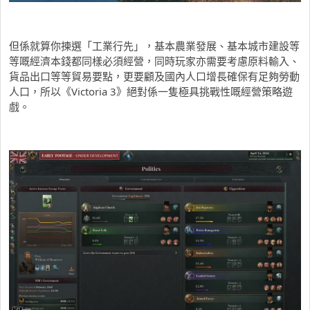
但係就算你揀選「工業行先」，基本農業發展、基本城市建設等
等嘅經濟本錢都同樣必須經營，同時玩家亦需要考慮原料輸入、
貨品出口等等貿易要點，更要顧及國內人口增長確保有足夠勞動
人口，所以《Victoria 3》絕對係一隻極具挑戰性嘅經營策略遊
戲。