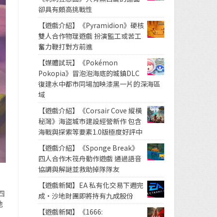
卻具有頗高挑戰性
【遊戲介紹】《Pyramidion》硬核
雙人合作物理遊戲 扮演監工或苦工
奮力鞭打對方前進
【媒體試玩】《Pokémon
Pokopia》冒泡泡海底的城鎮DLC
復建水中都市同場加映漆黑一片的深海區
域
【遊戲介紹】《Corsair Cove 縱橫
秘灣》海盜城市建設經營新作 包含
海戰與探索等要素1.0版極度好評中
【遊戲介紹】《Sponge Break》
四人合作木筏舟動作遊戲 通過語音
協調與解謎並救助掉隊隊友
【遊戲新聞】EA 私有化交易下週完
四
成・沙地財團即將持有九成股份
地
【遊戲新聞】《1666: