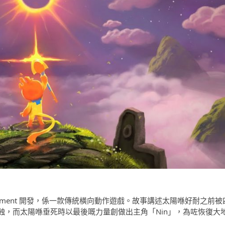
Entertainment 開發，係一款傳統橫向動作遊戲。故事講述太陽喺好耐之前被
蝕，而太陽喺垂死時以最後嘅力量創做出主角「Nin」，為咗恢復大