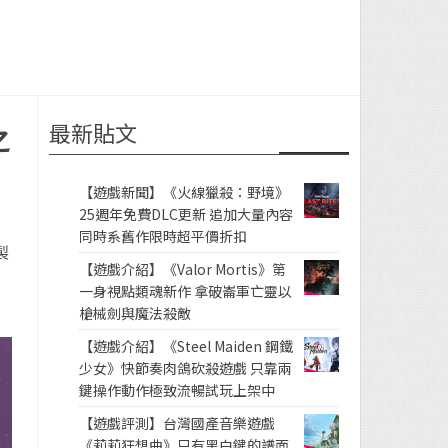
最新貼文
之
【遊戲新聞】《火線獵殺：野境》
25週年免費DLC更新 追加大量內容
同時系舊作限時超平價折扣
製
【遊戲介紹】《Valor Mortis》第
一身視點類魂新作 拿破崙軍亡靈以
槍械劍與魔法殺敵
【遊戲介紹】《Steel Maiden 鋼鐵
少女》快節奏肉鴿砍殺遊戲 只靠兩
鍵操作動作極致流暢試玩上架中
【遊戲評測】台灣國產音樂遊戲
《莉莉狂想曲》只有黑白鍵的譜面