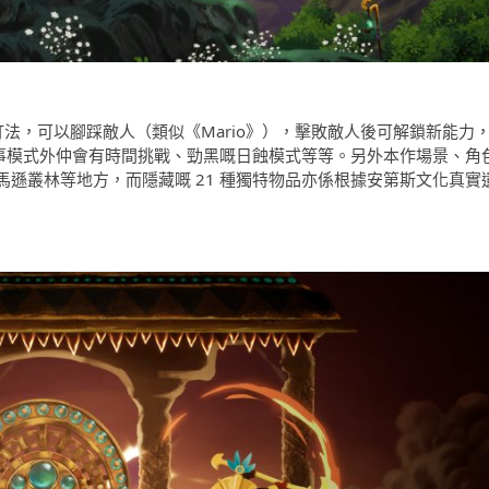
法，可以腳踩敵人（類似《Mario》），擊敗敵人後可解鎖新能力
咗故事模式外仲會有時間挑戰、勁黑嘅日蝕模式等等。另外本作場景、角
遜叢林等地方，而隱藏嘅 21 種獨特物品亦係根據安第斯文化真實