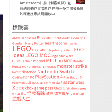
Amsterdam》前《刺客教條》創
意總監動作冒險新作 歷時十多年開發新影
片釋出序章試玩開放中
標籤雲
Blizzard
AMOC
BrickHeadz
elden ring
Biohazard
hearthstone
Gundam
Harry Potter
Iron Man
LEGO
LEGO
LEGO AMOC
lego harry potter
LEGO MOC
Ideas
lego star wars
Mhchan
marvel
MOC
LEGO Technic
Monster
monster strike
Hunter
MONSTER HUNTER WORLD
Nintendo Switch
Nintendo
Netflix
PlayStation 4
overwatch
PC
PlayStation 5
star wars
ps5
starfield
Pokemon
SDCC
Spider-man
Xbox
xbox game pass
Xbox One
xbox series
怪物彈珠
爐石
爐石戰記
x
小島秀夫
艾爾登法環
遊戲人生