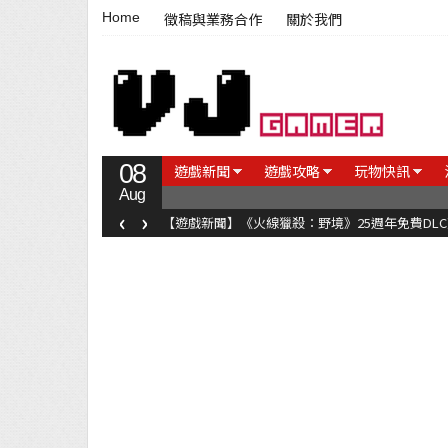
Home
徵稿與業務合作
關於我們
08
遊戲新聞
遊戲攻略
玩物快訊
Aug
‹
›
【遊戲新聞】《火線獵殺：野境》25週年免費DL