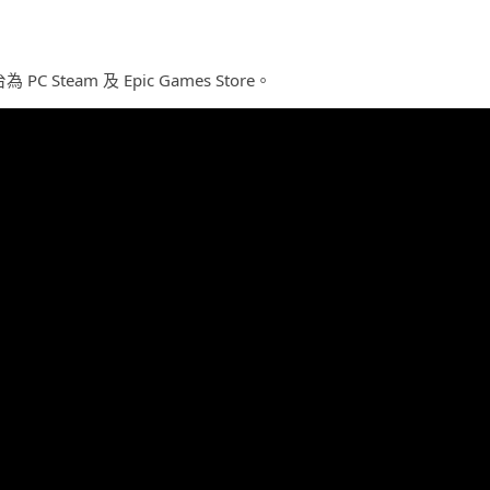
C Steam 及 Epic Games Store。