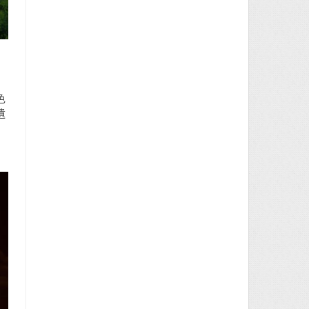
，
色
遺