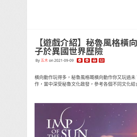
【遊戲介紹】秘魯風格橫向動作 
子於異國世界歷險
By
五木
on 2021-09-09
橫向動作玩得多，秘魯風格嘅橫向動作你又玩過未？新作
作，當中深受秘魯文化啟發，參考各個不同文化結