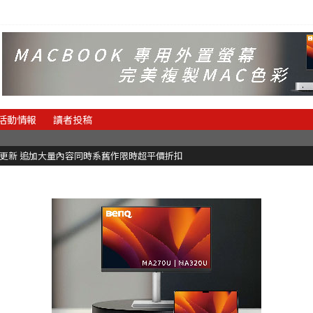
活動情報
讀者投稿
C更新 追加大量內容同時系舊作限時超平價折扣