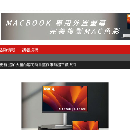
活動情報
讀者投稿
C更新 追加大量內容同時系舊作限時超平價折扣