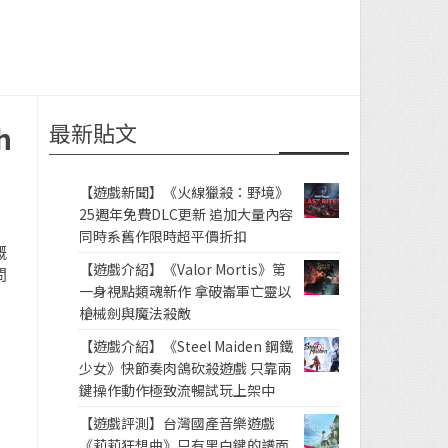
最新貼文
h
【遊戲新聞】《火線獵殺：野境》
25週年免費DLC更新 追加大量內容
同時系舊作限時超平價折扣
嘅
【遊戲介紹】《Valor Mortis》第
問
一身視點類魂新作 拿破崙軍亡靈以
槍械劍與魔法殺敵
【遊戲介紹】《Steel Maiden 鋼鐵
少女》快節奏肉鴿砍殺遊戲 只靠兩
鍵操作動作極致流暢試玩上架中
【遊戲評測】台灣國產音樂遊戲
《莉莉狂想曲》只有黑白鍵的譜面