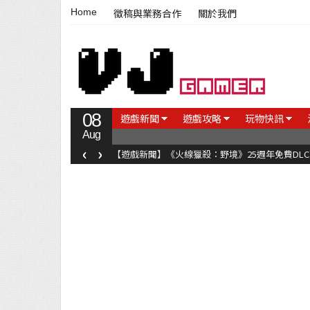
Home
徵稿與業務合作
關於我們
08
遊戲新聞
遊戲攻略
玩物快訊
Aug
‹
›
【遊戲新聞】《火線獵殺：野境》25週年免費DL