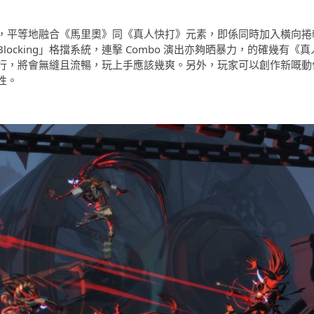
，平等地融合《馬里奧》同《真人快打》元素，即係同時加入橫向捲
cking」格擋系統，連擊 Combo 演出亦夠晒暴力，的確幾有《真
行，將會無縫且流暢，玩上手應該幾爽。另外，玩家可以創作新嘅動
性。