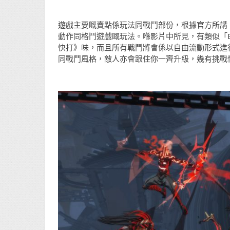
遊戲主要嘅賣點係玩法同戰鬥部份，根據官方所講
動作同格鬥遊戲嘅玩法。喺影片中所見，有類似「Blo
快打》味，而且所有戰鬥將會係以自由流動形式進
同戰鬥風格，敵人亦會跟住你一齊升級，幾有挑戰