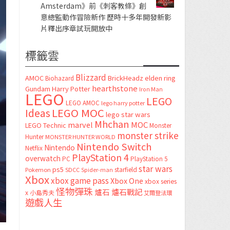
Amsterdam》前《刺客教條》創
意總監動作冒險新作 歷時十多年開發新影
片釋出序章試玩開放中
標籤雲
Blizzard
AMOC
BrickHeadz
elden ring
Biohazard
hearthstone
Gundam
Harry Potter
Iron Man
LEGO
LEGO
LEGO AMOC
lego harry potter
LEGO MOC
Ideas
lego star wars
Mhchan
marvel
MOC
LEGO Technic
Monster
monster strike
Hunter
MONSTER HUNTER WORLD
Nintendo Switch
Nintendo
Netflix
PlayStation 4
overwatch
PC
PlayStation 5
star wars
ps5
starfield
Pokemon
SDCC
Spider-man
Xbox
xbox game pass
Xbox One
xbox series
怪物彈珠
爐石
爐石戰記
x
小島秀夫
艾爾登法環
遊戲人生