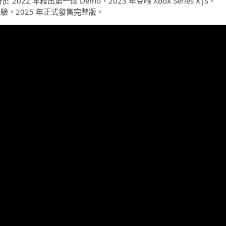
s》預計於 2022 年釋出第一個 Demo，2023 年會喺 Xbox Series X|S、
進行搶先體驗，2025 年正式發售完整版。