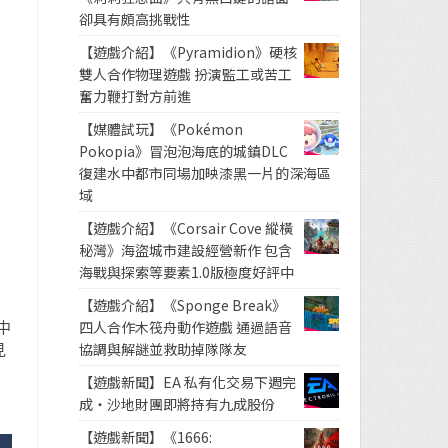
卻具有頗高挑戰性
【遊戲介紹】《Pyramidion》硬核
雙人合作物理遊戲 扮演監工或苦工
奮力鞭打對方前進
【媒體試玩】《Pokémon
Pokopia》冒泡泡海底的城鎮DLC
復建水中都市同場加映漆黑一片的深海區
域
【遊戲介紹】《Corsair Cove 縱橫
秘灣》海盜城市建設經營新作 包含
海戰與探索等要素1.0版極度好評中
【遊戲介紹】《Sponge Break》
戲中
四人合作木筏舟動作遊戲 通過語音
見
協調與解謎並救助掉隊隊友
【遊戲新聞】EA 私有化交易下週完
成・沙地財團即將持有九成股份
【遊戲新聞】《1666: