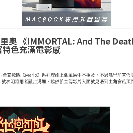
IMMORTAL: And The Deat
表現富特色充滿電影感
at）同合家歡嘅《Mario》系列理論上係風馬牛不相及，不過喺早前宣佈
at Follows》就表明將兩者融合溝埋，雖然係宣傳影片入面就見唔到主角食菇頂