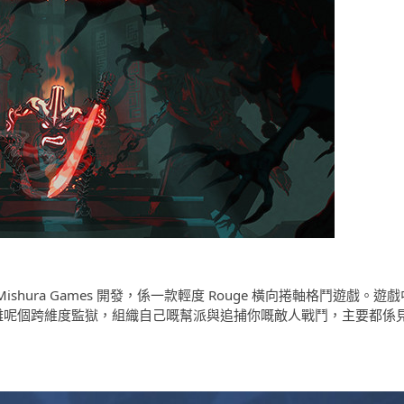
ows》由 Mishura Games 開發，係一款輕度 Rouge 橫向捲軸格鬥遊戲。遊
逃離呢個跨維度監獄，組織自己嘅幫派與追捕你嘅敵人戰鬥，主要都係