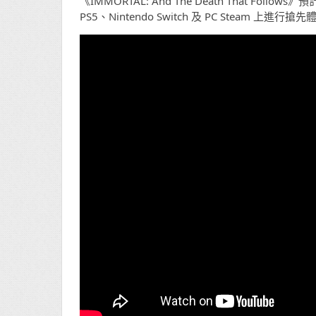
《IMMORTAL: And The Death That Follow
PS5、Nintendo Switch 及 PC Steam 上