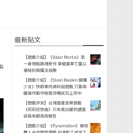
最新貼文
【遊戲介紹】《Valor Mortis》第
一身視點類魂新作 拿破崙軍亡靈以
製
槍械劍與魔法殺敵
【遊戲介紹】《Steel Maiden 鋼鐵
少女》快節奏肉鴿砍殺遊戲 只靠兩
鍵操作動作極致流暢試玩上架中
【遊戲評測】台灣國產音樂遊戲
《莉莉狂想曲》只有黑白鍵的譜面
卻具有頗高挑戰性
【遊戲介紹】《Pyramidion》硬核
雙人合作物理遊戲 扮演監工或苦工