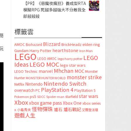
【PR】《惡魔夜瘋狂》養成型RTA
模擬RPG 死越多越強大不分敵我全
部殺殺殺
標籤雲
簡
，
Blizzard
AMOC
BrickHeadz
elden ring
Biohazard
玩
hearthstone
Gundam
Harry Potter
Iron Man
LEGO
LEGO
LEGO AMOC
lego harry potter
LEGO MOC
Ideas
lego star wars
Mhchan
marvel
MOC
LEGO Technic
Monster
monster strike
Hunter
MONSTER HUNTER WORLD
Nintendo Switch
Nintendo
Netflix
PlayStation 4
overwatch
PC
PlayStation 5
star wars
ps5
starfield
Pokemon
SDCC
Spider-man
Xbox
xbox game pass
Xbox One
xbox series
怪物彈珠
爐石
爐石戰記
x
小島秀夫
艾爾登法環
遊戲人生