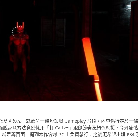
すめん」就放咗一條短短嘅 Gameplay 片段，內容係行走於一條
脫身嘅方法竟然係用「打 Call 棒」跟隨節奏及顏色應援，令到隻骷
。喺眾籌頁面上提到本作會喺 PC 上免費發行，之後更希望出埋 PS4 