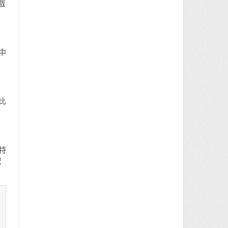
戲
中
比
特
配