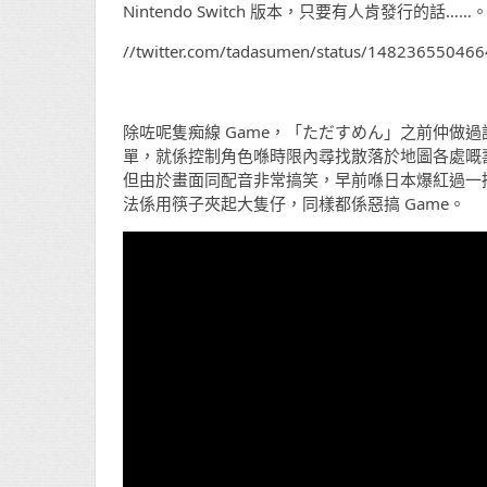
Nintendo Switch 版本，只要有人肯發行的話……
//twitter.com/tadasumen/status/14823655046
除咗呢隻痴線 Game，「ただすめん」之前仲做過
單，就係控制角色喺時限內尋找散落於地圖各處嘅壽司
但由於畫面同配音非常搞笑，早前喺日本爆紅過一
法係用筷子夾起大隻仔，同樣都係惡搞 Game。