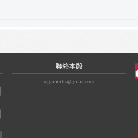
聯絡本殿
vjgamerhk@gmail.com