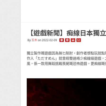
【遊戲新聞】痴線日本獨立
By
五木
on 2022-02-09
獨立製作嘅遊戲因為無乜制肘，創作者想點玩就點
作人「ただすめん」就曾經整過唔少痴線級遊戲，
風，係一款用舞蹈挑戰喪屍嘅恐怖遊戲，更痴線嘅係呢