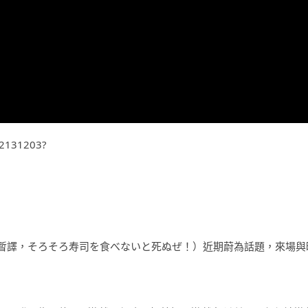
62131203?
暫譯，そろそろ寿司を食べないと死ぬぜ！）近期蔚為話題，來場與