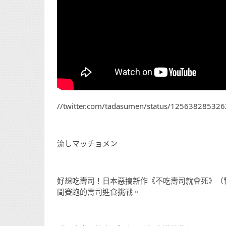
//twitter.com/tadasumen/status/12563828532
流しマッチョメン
好想吃壽司！日本惡搞新作《不吃壽司就會死》（
間賽跑的壽司進食挑戰。