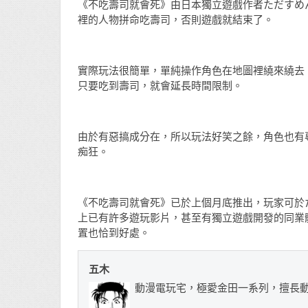
《不吃壽司就會死》由日本獨立遊戲作者ただすめん
裡的人物拼命吃壽司，否則遊戲就結束了。
實際玩法很簡單，單純操作角色在地圖裡繞來繞去
只要吃到壽司，就會延長時間限制。
由於有惡搞成分在，所以玩法好笑之餘，角色也有
痴狂。
《不吃壽司就會死》已於上個月底推出，玩家可於
上已有許多遊玩影片，甚至有獨立遊戲開發的同業體
置也恰到好處。
五木
動漫電玩宅，極愛金田一系列，擅長