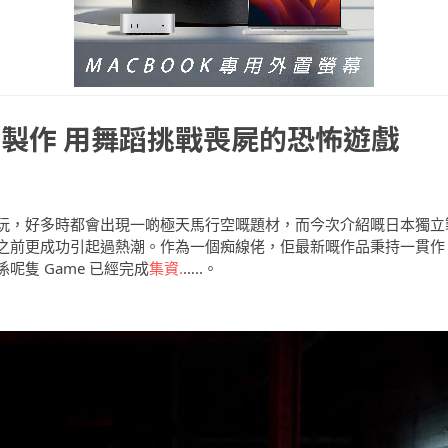
製作 用舞蹈挑戰喪屍的恐怖遊戲
玩，好多時都會出現一啲極天馬行空嘅題材，而今次介紹嘅日本獨立
之前更成功引起過熱潮。作為一個痴線佬，佢最新嘅作品秉持一貫作
隻 Game 已經完成
集資.
…..。