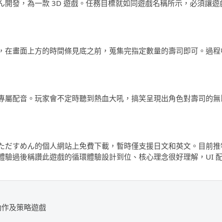
開發，為一款 3D 遊戲。任務目標就如同遊戲名稱所示，必須讓遊
，在畫面上方的時間條見底之前，蒐集完指定數量的壽司即可。過程
專屬配音。玩家會不定時聽到熱血大吼，搞笑呈現出角色對壽司的無
ただすめん的個人網站上免費下載，暫時僅支援日文和英文。目前推
驗過後稱讚此遊戲的循環體驗設計到位、核心理念很好理解，UI 
動作及策略遊戲