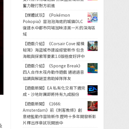
奮力鞭打對方前進
【媒體試玩】《Pokémon
Pokopia》冒泡泡海底的城鎮DLC
復建水中都市同場加映漆黑一片的深海區
域
【遊戲介紹】《Corsair Cove 縱橫
秘灣》海盜城市建設經營新作 包含
海戰與探索等要素1.0版極度好評中
【遊戲介紹】《Sponge Break》
四人合作木筏舟動作遊戲 通過語音
協調與解謎並救助掉隊隊友
【遊戲新聞】EA 私有化交易下週完
成・沙地財團即將持有九成股份
【遊戲新聞】《1666:
Amsterdam》前《刺客教條》創
意總監動作冒險新作 歷時十多年開發新影
片釋出序章試玩開放中
及