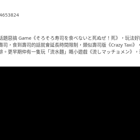
。
64653824
話題惡搞 Game《そろそろ寿司を食べないと死ぬぜ！死》，玩法好
，食到壽司的話就會延長時間限制，類似壽司版《Crazy Taxi》
排。更早期仲有一隻玩「流水麵」嘅小遊戲《流しマッチョメン》，