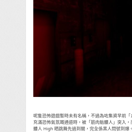
呢隻恐怖遊戲暫時未有名稱，不過為咗集資早前「ただ
充滿恐怖氣氛嘅通道時，被「筋肉骷髏人」突入，而
髏人 High 晒跳舞先過到關，完全係黑人問號到爆