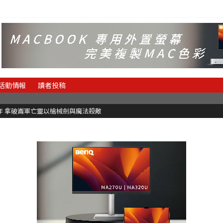
活動情報
讀者投稿
魂新作 拿破崙軍亡靈以槍械劍與魔法殺敵