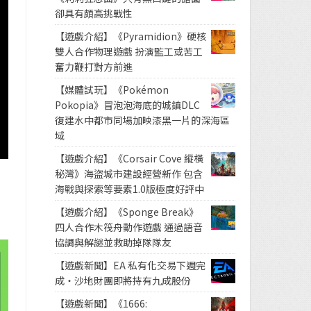
卻具有頗高挑戰性
【遊戲介紹】《Pyramidion》硬核
雙人合作物理遊戲 扮演監工或苦工
奮力鞭打對方前進
【媒體試玩】《Pokémon
Pokopia》冒泡泡海底的城鎮DLC
復建水中都市同場加映漆黑一片的深海區
域
【遊戲介紹】《Corsair Cove 縱橫
秘灣》海盜城市建設經營新作 包含
海戰與探索等要素1.0版極度好評中
【遊戲介紹】《Sponge Break》
四人合作木筏舟動作遊戲 通過語音
協調與解謎並救助掉隊隊友
【遊戲新聞】EA 私有化交易下週完
成・沙地財團即將持有九成股份
【遊戲新聞】《1666: