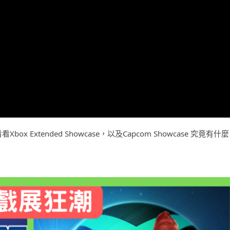
xtended Showcase，以及Capcom Showcase 究竟有什麼