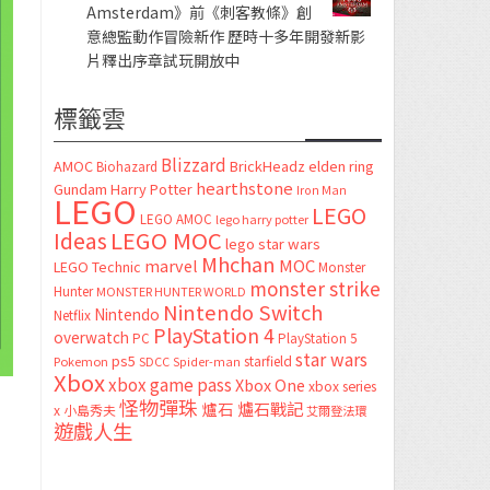
Amsterdam》前《刺客教條》創
意總監動作冒險新作 歷時十多年開發新影
片釋出序章試玩開放中
標籤雲
Blizzard
AMOC
BrickHeadz
elden ring
Biohazard
hearthstone
Gundam
Harry Potter
Iron Man
LEGO
LEGO
LEGO AMOC
lego harry potter
LEGO MOC
Ideas
lego star wars
Mhchan
marvel
MOC
LEGO Technic
Monster
monster strike
Hunter
MONSTER HUNTER WORLD
Nintendo Switch
Nintendo
Netflix
PlayStation 4
overwatch
PC
PlayStation 5
star wars
ps5
starfield
Pokemon
SDCC
Spider-man
Xbox
xbox game pass
Xbox One
xbox series
怪物彈珠
爐石
爐石戰記
x
小島秀夫
艾爾登法環
遊戲人生