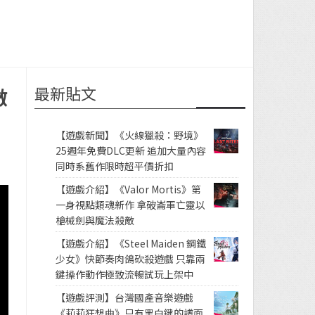
最新貼文
做
【遊戲新聞】《火線獵殺：野境》
25週年免費DLC更新 追加大量內容
同時系舊作限時超平價折扣
【遊戲介紹】《Valor Mortis》第
一身視點類魂新作 拿破崙軍亡靈以
槍械劍與魔法殺敵
【遊戲介紹】《Steel Maiden 鋼鐵
少女》快節奏肉鴿砍殺遊戲 只靠兩
鍵操作動作極致流暢試玩上架中
【遊戲評測】台灣國產音樂遊戲
《莉莉狂想曲》只有黑白鍵的譜面