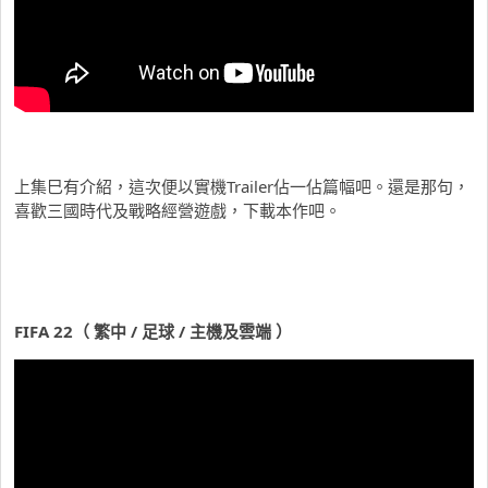
上集巳有介紹，這次便以實機Trailer佔一佔篇幅吧。還是那句，
喜歡三國時代及戰略經營遊戲，下載本作吧。
FIFA 22（ 繁中 / 足球 / 主機及雲端 ）