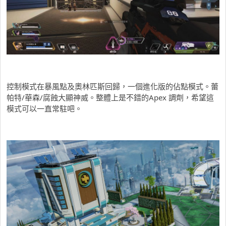
控制模式在暴風點及奧林匹斯回歸，一個進化版的佔點模式。蕾
帕特/華森/腐蝕大顯神威。整體上是不錯的Apex 調劑，希望這
模式可以一直常駐吧。