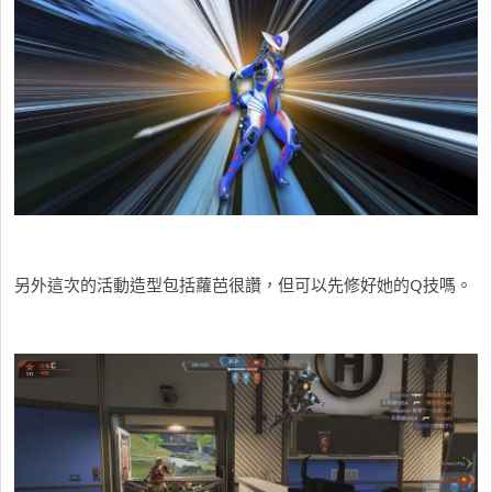
另外這次的活動造型包括蘿芭很讚，但可以先修好她的Q技嗎。