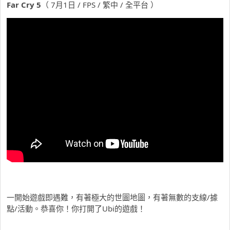
Far Cry 5
（ 7月1日 / FPS / 繁中 / 全平台 ）
一開始遊戲即遇難，有著極大的世圖地圖，有著無數的支線/據
點/活動。恭喜你！你打開了Ubi的遊戲！