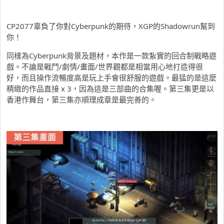
CP2077辜負了你對Cyberpunk的期待，XGP的Shadowrun幫到
你！
同樣為Cyberpunk背景及題材，本作是一款紮實的回合制戰略遊
戲。不論是戰鬥/劇情/畫面/世界觀都是相當用心地打造得很
好，而且操作流暢度高是玩上手會很舒服的遊戲。最猛的是這麼
精緻的作品直接 x 3，因為這是三部曲的合集喔。第三集更是以
香港作舞台，第三集亦順理成章是最完善的。