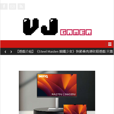
‹
›
【遊戲介紹】《Steel Maiden 鋼鐵少女》快節奏肉鴿砍殺遊戲 只靠
兩鍵操作動作極致流暢試玩上架中