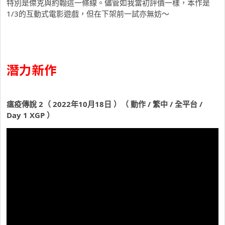
特別是傑克與約翰這一條線。儘管如我當初評價一樣，本作是
1/3的互動式電影遊戲，但在下架前一試亦無妨～
潛力新作
瘟疫傳說 2（ 2022年10月18日 ）（ 動作 / 繁中 / 全平台 /
Day 1 XGP ）