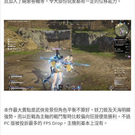
且加入了繩索卷軸等，令大部份玩家都有一定的位移能力。
本作最大賣點是武俠背景但角色平衡不算好，妖刀姬及天海明顯
強勢。而以近戰為主軸的戰鬥暫時比較偏向狂按便是勝利。不過
PC 版被投訴最多的 FPS Drop，主機則基本上沒有。