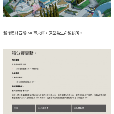
新增奧林匹斯IMC軍火庫，原型為生命線診所。