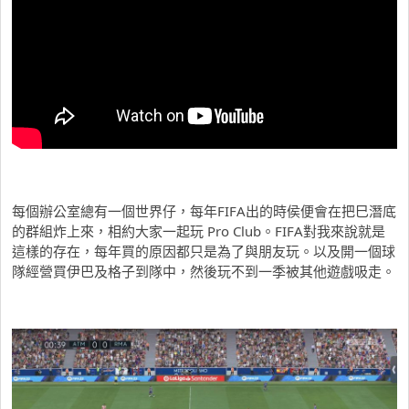
每個辦公室總有一個世界仔，每年FIFA出的時侯便會在把巳潛底
的群組炸上來，相約大家一起玩 Pro Club。FIFA對我來說就是
這樣的存在，每年買的原因都只是為了與朋友玩。以及開一個球
隊經營買伊巴及格子到隊中，然後玩不到一季被其他遊戲吸走。