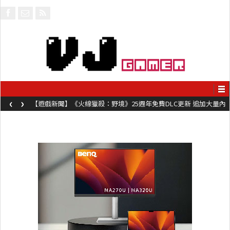
‹
›
【遊戲新聞】《火線獵殺：野境》25週年免費DLC更新 追加大量內
容同時系舊作限時超平價折扣