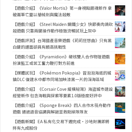
【遊戲介紹】《Valor Mortis》第一身視點類魂新作 拿
破崙軍亡靈以槍械劍與魔法殺敵
【遊戲介紹】《Steel Maiden 鋼鐵少女》快節奏肉鴿砍
殺遊戲 只靠兩鍵操作動作極致流暢試玩上架中
【遊戲評測】台灣國產音樂遊戲《莉莉狂想曲》只有黑
白鍵的譜面卻具有頗高挑戰性
【遊戲介紹】《Pyramidion》硬核雙人合作物理遊戲
扮演監工或苦工奮力鞭打對方前進
【媒體試玩】《Pokémon Pokopia》冒泡泡海底的城
鎮DLC 復建水中都市同場加映漆黑一片的深海區域
【遊戲介紹】《Corsair Cove 縱橫秘灣》海盜城市建設
經營新作 包含海戰與探索等要素1.0版極度好評中
【遊戲介紹】《Sponge Break》四人合作木筏舟動作
遊戲 通過語音協調與解謎並救助掉隊隊友
【遊戲新聞】EA 私有化交易下週完成・沙地財團即將
持有九成股份