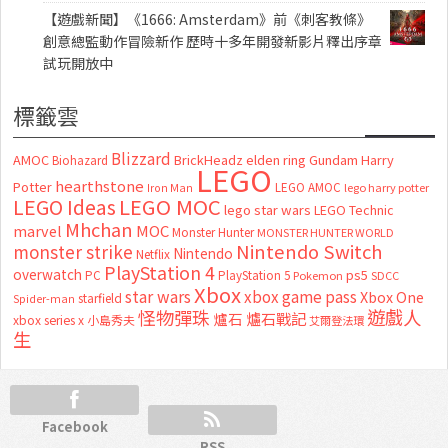
【遊戲新聞】《1666: Amsterdam》前《刺客教條》
創意總監動作冒險新作 歷時十多年開發新影片釋出序章
試玩開放中
標籤雲
Blizzard
AMOC
BrickHeadz
elden ring
Gundam
Harry
Biohazard
LEGO
hearthstone
Potter
LEGO AMOC
lego harry potter
Iron Man
LEGO MOC
LEGO Ideas
lego star wars
LEGO Technic
Mhchan
marvel
MOC
Monster Hunter
MONSTER HUNTER WORLD
Nintendo Switch
monster strike
Nintendo
Netflix
PlayStation 4
overwatch
ps5
PC
PlayStation 5
Pokemon
SDCC
Xbox
star wars
xbox game pass
Xbox One
starfield
Spider-man
怪物彈珠
遊戲人
爐石
爐石戰記
xbox series x
小島秀夫
艾爾登法環
生
Facebook
RSS