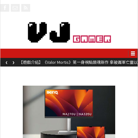
‹
›
亡靈以
【遊戲介紹】《Steel Maiden 鋼鐵少女》快節奏肉鴿砍殺遊戲
動作極致流暢試玩上架中