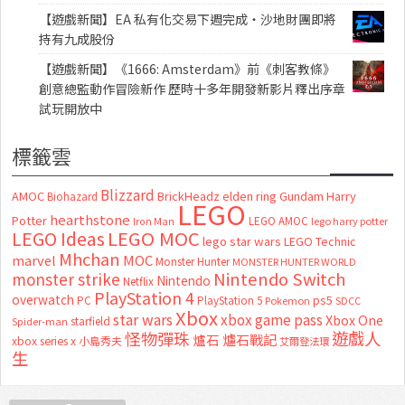
【遊戲新聞】EA 私有化交易下週完成・沙地財團即將
持有九成股份
【遊戲新聞】《1666: Amsterdam》前《刺客教條》
創意總監動作冒險新作 歷時十多年開發新影片釋出序章
試玩開放中
標籤雲
Blizzard
AMOC
BrickHeadz
elden ring
Gundam
Harry
Biohazard
LEGO
hearthstone
Potter
LEGO AMOC
lego harry potter
Iron Man
LEGO MOC
LEGO Ideas
lego star wars
LEGO Technic
Mhchan
marvel
MOC
Monster Hunter
MONSTER HUNTER WORLD
Nintendo Switch
monster strike
Nintendo
Netflix
PlayStation 4
overwatch
ps5
PC
PlayStation 5
Pokemon
SDCC
Xbox
star wars
xbox game pass
Xbox One
starfield
Spider-man
怪物彈珠
遊戲人
爐石
爐石戰記
xbox series x
小島秀夫
艾爾登法環
生