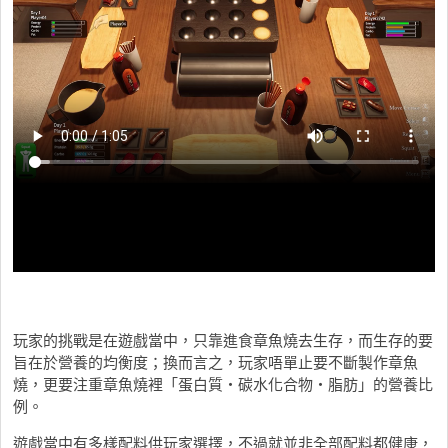
玩家的挑戰是在遊戲當中，只靠進食章魚燒去生存，而生存的要
旨在於營養的均衡度；換而言之，玩家唔單止要不斷製作章魚
燒，更要注重章魚燒裡「蛋白質・碳水化合物・脂肪」的營養比
例。
遊戲當中有多樣配料供玩家選擇，不過就並非全部配料都健康，