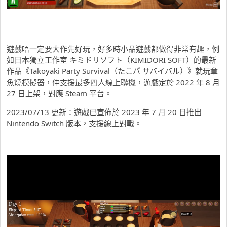
遊戲唔一定要大作先好玩，好多時小品遊戲都做得非常有趣，例
如日本獨立工作室 キミドリソフト（KIMIDORI SOFT）的最新
作品《Takoyaki Party Survival（たこパ サバイバル）》就玩章
魚燒模擬器，仲支援最多四人線上聯機，遊戲定於 2022 年 8 月
27 日上架，對應 Steam 平台。
2023/07/13 更新：遊戲已宣佈於 2023 年 7 月 20 日推出
Nintendo Switch 版本，支援線上對戰。