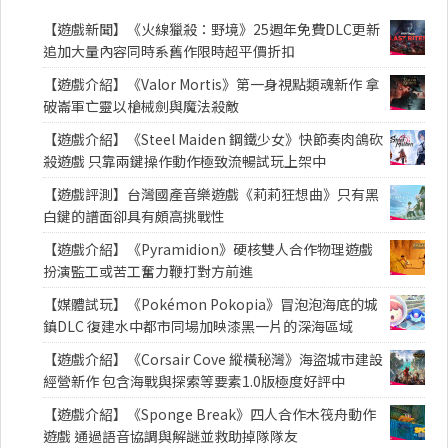
【遊戲新聞】《火線獵殺：野境》25週年免費DLC更新
追加大量內容同時系舊作限時超平價折扣
【遊戲介紹】《Valor Mortis》第一身視點類魂新作 拿
破崙軍亡靈以槍械劍與魔法殺敵
【遊戲介紹】《Steel Maiden 鋼鐵少女》快節奏肉鴿砍
殺遊戲 只靠兩鍵操作動作極致流暢試玩上架中
【遊戲評測】台灣國產音樂遊戲《莉莉狂想曲》只有黑
白鍵的譜面卻具有頗高挑戰性
【遊戲介紹】《Pyramidion》硬核雙人合作物理遊戲
扮演監工或苦工奮力鞭打對方前進
【媒體試玩】《Pokémon Pokopia》冒泡泡海底的城
鎮DLC 復建水中都市同場加映漆黑一片的深海區域
【遊戲介紹】《Corsair Cove 縱橫秘灣》海盜城市建設
經營新作 包含海戰與探索等要素1.0版極度好評中
【遊戲介紹】《Sponge Break》四人合作木筏舟動作
遊戲 通過語音協調與解謎並救助掉隊隊友