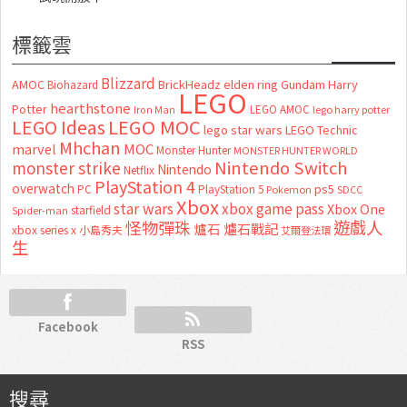
標籤雲
Blizzard
AMOC
BrickHeadz
elden ring
Gundam
Harry
Biohazard
LEGO
hearthstone
Potter
LEGO AMOC
lego harry potter
Iron Man
LEGO MOC
LEGO Ideas
lego star wars
LEGO Technic
Mhchan
marvel
MOC
Monster Hunter
MONSTER HUNTER WORLD
Nintendo Switch
monster strike
Nintendo
Netflix
PlayStation 4
overwatch
ps5
PC
PlayStation 5
Pokemon
SDCC
Xbox
star wars
xbox game pass
Xbox One
starfield
Spider-man
怪物彈珠
遊戲人
爐石
爐石戰記
xbox series x
小島秀夫
艾爾登法環
生
Facebook
RSS
搜尋