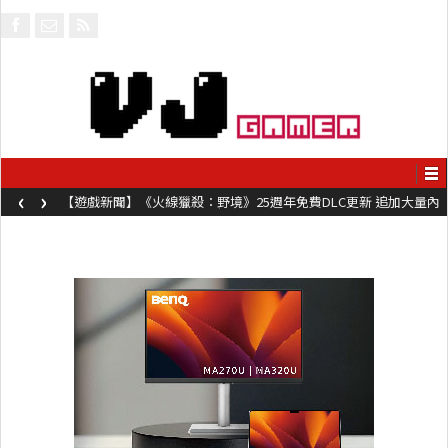
‹
›
【遊戲新聞】《火線獵殺：野境》25週年免費DLC更新 追加大量內
容同時系舊作限時超平價折扣