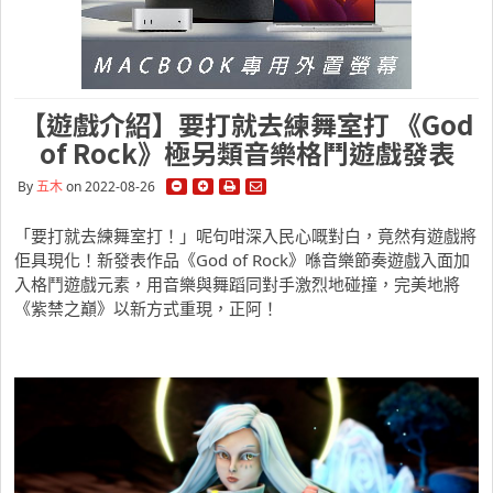
【遊戲介紹】要打就去練舞室打 《God
of Rock》極另類音樂格鬥遊戲發表
By
五木
on 2022-08-26
「要打就去練舞室打！」呢句咁深入民心嘅對白，竟然有遊戲將
佢具現化！新發表作品《God of Rock》喺音樂節奏遊戲入面加
入格鬥遊戲元素，用音樂與舞蹈同對手激烈地碰撞，完美地將
《紫禁之巔》以新方式重現，正阿！