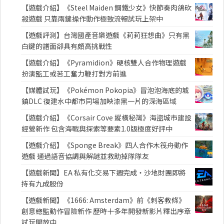
【遊戲介紹】《Steel Maiden 鋼鐵少女》快節奏肉鴿砍
殺遊戲 只靠兩鍵操作動作極致流暢試玩上架中
【遊戲評測】台灣國產音樂遊戲《莉莉狂想曲》只有黑
白鍵的譜面卻具有頗高挑戰性
【遊戲介紹】《Pyramidion》硬核雙人合作物理遊戲
扮演監工或苦工奮力鞭打對方前進
【媒體試玩】《Pokémon Pokopia》冒泡泡海底的城
鎮DLC 復建水中都市同場加映漆黑一片的深海區域
【遊戲介紹】《Corsair Cove 縱橫秘灣》海盜城市建設
經營新作 包含海戰與探索等要素1.0版極度好評中
【遊戲介紹】《Sponge Break》四人合作木筏舟動作
遊戲 通過語音協調與解謎並救助掉隊隊友
【遊戲新聞】EA 私有化交易下週完成・沙地財團即將
持有九成股份
【遊戲新聞】《1666: Amsterdam》前《刺客教條》
創意總監動作冒險新作 歷時十多年開發新影片釋出序章
試玩開放中