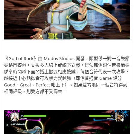
《God of Rock》由 Modus Studios 開發，類型係一對一音樂節
奏格鬥遊戲，支援多人線上或線下對戰。玩法都係跟住音樂節奏
睇準時間喺下面琴譜上撳返相應按鍵，每個音符代表一次攻擊，
越接近中心點撳音符攻擊力就越強（即係普通音 Game 評分
Good、Great、Perfect 咁上下）。如果雙方喺同一個音符得到
相同評級，則雙方都不受傷害。