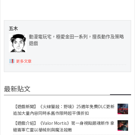
五木
動漫電玩宅，極愛金田一系列，擅長動作及策略
遊戲
更多文章
最新貼文
【遊戲新聞】《火線獵殺：野境》25週年免費DLC更新
追加大量內容同時系舊作限時超平價折扣
【遊戲介紹】《Valor Mortis》第一身視點類魂新作 拿
破崙軍亡靈以槍械劍與魔法殺敵