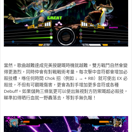
當然，歌曲越難達成完美按鍵嘅時機就越難，雙方戰鬥自然會變
得更激烈，同時仲會有對戰戰術考量。每次擊中音符都會增加必
殺技槽，喺任何時間 Chok 招（例如 ↓ → + RB）就可使出 EX 必
殺技，不但有可觀嘅傷害，更會為對手增加更多音符或各種
Debuff。如果儲夠三條氣更可以使出無視對方防禦嘅超必殺技，
睇準扣得晒行血就一野轟落去，等對手無仇報！