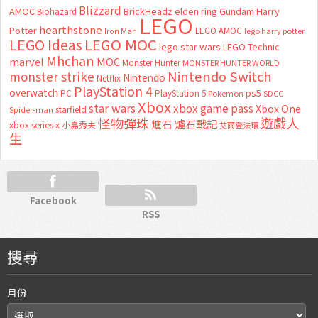
Blizzard
AMOC
BrickHeadz
elden ring
Gundam
Harry
Biohazard
LEGO
hearthstone
Potter
LEGO AMOC
lego harry potter
Iron Man
LEGO MOC
LEGO Ideas
lego star wars
LEGO Technic
Mhchan
marvel
MOC
Monster Hunter
MONSTER HUNTER WORLD
Nintendo Switch
monster strike
Nintendo
Netflix
PlayStation 4
overwatch
ps5
PC
PlayStation 5
Pokemon
SDCC
Xbox
star wars
xbox game pass
Xbox One
starfield
Spider-man
怪物彈珠
遊戲人
爐石
爐石戰記
xbox series x
小島秀夫
艾爾登法環
生
Facebook
RSS
搜尋
月份