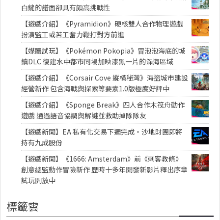
白鍵的譜面卻具有頗高挑戰性
【遊戲介紹】《Pyramidion》硬核雙人合作物理遊戲
扮演監工或苦工奮力鞭打對方前進
【媒體試玩】《Pokémon Pokopia》冒泡泡海底的城
鎮DLC 復建水中都市同場加映漆黑一片的深海區域
【遊戲介紹】《Corsair Cove 縱橫秘灣》海盜城市建設
經營新作 包含海戰與探索等要素1.0版極度好評中
【遊戲介紹】《Sponge Break》四人合作木筏舟動作
遊戲 通過語音協調與解謎並救助掉隊隊友
【遊戲新聞】EA 私有化交易下週完成・沙地財團即將
持有九成股份
【遊戲新聞】《1666: Amsterdam》前《刺客教條》
創意總監動作冒險新作 歷時十多年開發新影片釋出序章
試玩開放中
標籤雲