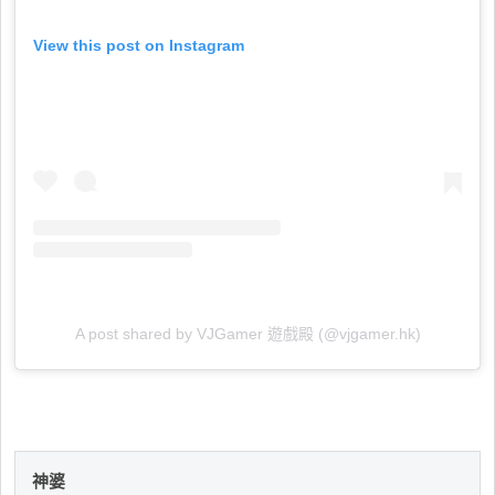
View this post on Instagram
A post shared by VJGamer 遊戲殿 (@vjgamer.hk)
神婆