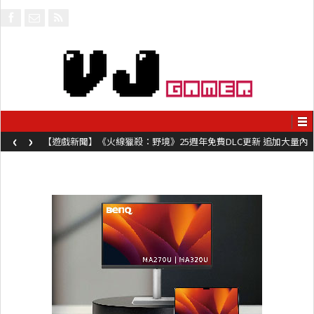
‹
›
【遊戲新聞】《火線獵殺：野境》25週年免費DLC更新 追加大量內
容同時系舊作限時超平價折扣