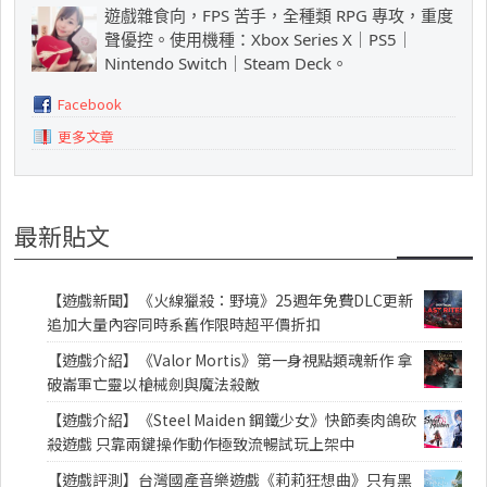
遊戲雜食向，FPS 苦手，全種類 RPG 專攻，重度
聲優控。使用機種：Xbox Series X｜PS5｜
Nintendo Switch｜Steam Deck。
Facebook
更多文章
最新貼文
【遊戲新聞】《火線獵殺：野境》25週年免費DLC更新
追加大量內容同時系舊作限時超平價折扣
【遊戲介紹】《Valor Mortis》第一身視點類魂新作 拿
破崙軍亡靈以槍械劍與魔法殺敵
【遊戲介紹】《Steel Maiden 鋼鐵少女》快節奏肉鴿砍
殺遊戲 只靠兩鍵操作動作極致流暢試玩上架中
【遊戲評測】台灣國產音樂遊戲《莉莉狂想曲》只有黑