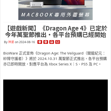
【遊戲新聞】《Dragon Age 4》已定於
今年萬聖節推出・各平台預購已經開始
By
神婆
on 2024-08-16
BioWare 正式宣佈《Dragon Age: The Veilguard（闇龍紀元：
紗障守護者）》將於 2024.10.31 萬聖節正式推出，各平台預購
亦已即時開放，對應平台為 Xbox Series X｜S、PS5 及 PC。