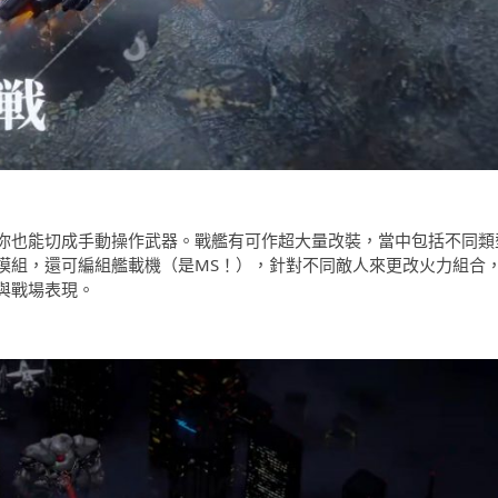
你也能切成手動操作武器。戰艦有可作超大量改裝，當中包括不同類
模組，還可編組艦載機（是MS！），針對不同敵人來更改火力組合
與戰場表現。