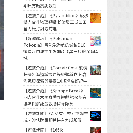
卻具有頗高挑戰性
【遊戲介紹】《Pyramidion》硬核
雙人合作物理遊戲 扮演監工或苦工
奮力鞭打對方前進
【媒體試玩】《Pokémon
Pokopia》冒泡泡海底的城鎮DLC
復建水中都市同場加映漆黑一片的深海區
域
【遊戲介紹】《Corsair Cove 縱橫
秘灣》海盜城市建設經營新作 包含
海戰與探索等要素1.0版極度好評中
【遊戲介紹】《Sponge Break》
四人合作木筏舟動作遊戲 通過語音
協調與解謎並救助掉隊隊友
【遊戲新聞】EA 私有化交易下週完
成・沙地財團即將持有九成股份
【遊戲新聞】《1666: