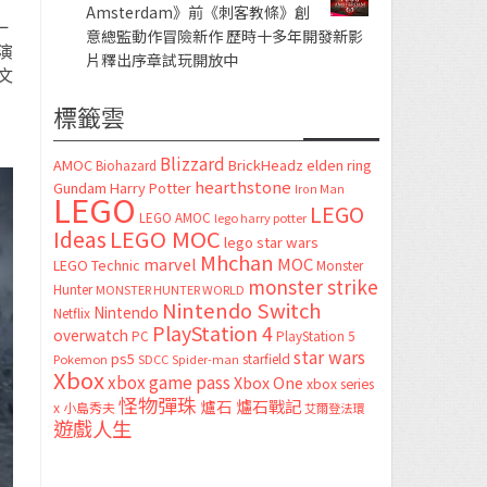
Amsterdam》前《刺客教條》創
一
意總監動作冒險新作 歷時十多年開發新影
演
片釋出序章試玩開放中
文
標籤雲
Blizzard
AMOC
BrickHeadz
elden ring
Biohazard
hearthstone
Gundam
Harry Potter
Iron Man
LEGO
LEGO
LEGO AMOC
lego harry potter
LEGO MOC
Ideas
lego star wars
Mhchan
marvel
MOC
LEGO Technic
Monster
monster strike
Hunter
MONSTER HUNTER WORLD
Nintendo Switch
Nintendo
Netflix
PlayStation 4
overwatch
PC
PlayStation 5
star wars
ps5
starfield
Pokemon
SDCC
Spider-man
Xbox
xbox game pass
Xbox One
xbox series
怪物彈珠
爐石
爐石戰記
x
小島秀夫
艾爾登法環
遊戲人生