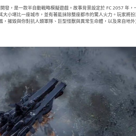
i 開發，是一款半自動戰略模擬遊戲。故事背景設定於 FC 2057 年，
其大小堪比一座城市，並有著能抹除整座都市的驚人火力。玩家將扮
艦，摧毀與你對抗人類軍隊、巨型怪獸與異常生命體，以及來自地外