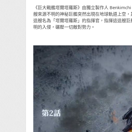
《巨大戰艦塔爾塔羅斯》由獨立製作人 Benkimch
艘來源不明的神秘巨艦突然出現在地球軌道上空，
這艘名為「塔爾塔羅斯」的指揮官，指揮這這艘巨
明的入侵，碾壓一切敵對勢力。