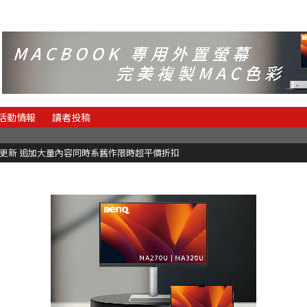
活動情報
讀者投稿
C更新 追加大量內容同時系舊作限時超平價折扣