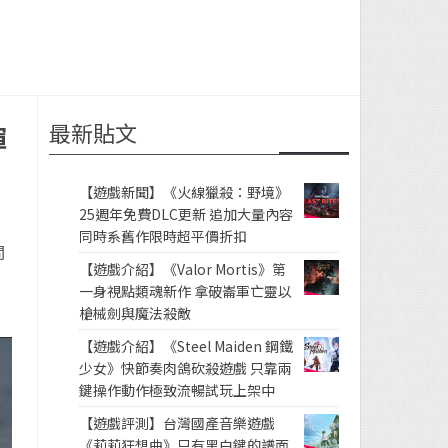
最新貼文
揮
【遊戲新聞】《火線獵殺：野境》
25週年免費DLC更新 追加大量內容
同時系舊作限時超平價折扣
間
【遊戲介紹】《Valor Mortis》第
一身視點類魂新作 拿破崙軍亡靈以
槍械劍與魔法殺敵
【遊戲介紹】《Steel Maiden 鋼鐵
少女》快節奏肉鴿砍殺遊戲 只靠兩
鍵操作動作極致流暢試玩上架中
【遊戲評測】台灣國產音樂遊戲
《莉莉狂想曲》只有黑白鍵的譜面