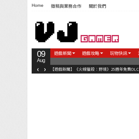
Home
徵稿與業務合作
關於我們
09
遊戲新聞
遊戲攻略
玩物快訊
Aug
‹
›
【遊戲新聞】《火線獵殺：野境》25週年免費DL