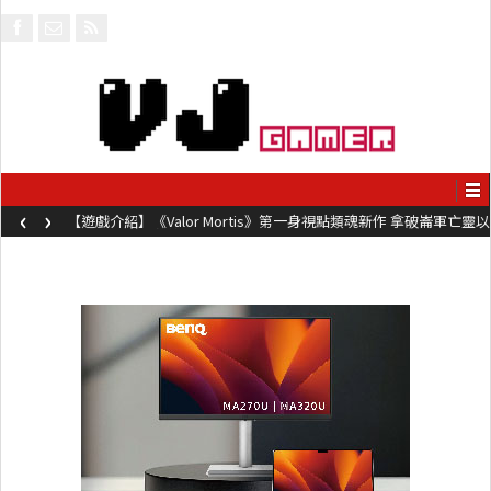
‹
›
【遊戲介紹】《Valor Mortis》第一身視點類魂新作 拿破崙軍亡靈以
槍械劍與魔法殺敵