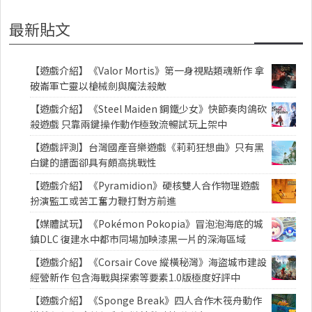
最新貼文
【遊戲介紹】《Valor Mortis》第一身視點類魂新作 拿
破崙軍亡靈以槍械劍與魔法殺敵
【遊戲介紹】《Steel Maiden 鋼鐵少女》快節奏肉鴿砍
殺遊戲 只靠兩鍵操作動作極致流暢試玩上架中
【遊戲評測】台灣國產音樂遊戲《莉莉狂想曲》只有黑
白鍵的譜面卻具有頗高挑戰性
【遊戲介紹】《Pyramidion》硬核雙人合作物理遊戲
扮演監工或苦工奮力鞭打對方前進
【媒體試玩】《Pokémon Pokopia》冒泡泡海底的城
鎮DLC 復建水中都市同場加映漆黑一片的深海區域
【遊戲介紹】《Corsair Cove 縱橫秘灣》海盜城市建設
經營新作 包含海戰與探索等要素1.0版極度好評中
【遊戲介紹】《Sponge Break》四人合作木筏舟動作