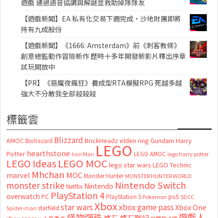
遊戲 通過語音協調與解謎並救助掉隊隊友
【遊戲新聞】EA 私有化交易下週完成・沙地財團即將
持有九成股份
【遊戲新聞】《1666: Amsterdam》前《刺客教條》
創意總監動作冒險新作 歷時十多年開發新影片釋出序章
試玩開放中
【PR】《惡魔夜瘋狂》養成型RTA模擬RPG 死越多越
強大不分敵我全部殺殺殺
標籤雲
Blizzard
AMOC
BrickHeadz
elden ring
Gundam
Harry
Biohazard
LEGO
hearthstone
Potter
LEGO AMOC
lego harry potter
Iron Man
LEGO MOC
LEGO Ideas
lego star wars
LEGO Technic
Mhchan
marvel
MOC
Monster Hunter
MONSTER HUNTER WORLD
Nintendo Switch
monster strike
Nintendo
Netflix
PlayStation 4
overwatch
ps5
PC
PlayStation 5
Pokemon
SDCC
Xbox
star wars
xbox game pass
Xbox One
starfield
Spider-man
怪物彈珠
遊戲人
爐石
爐石戰記