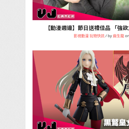
【動漫週邊】節日送禮佳品 「強
影視動漫
玩物快訊
/ by
麻生龍
on