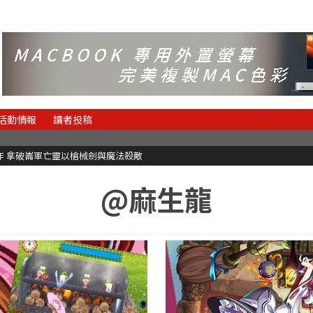
活動情報
讀者投稿
魂新作 拿破崙軍亡靈以槍械劍與魔法殺敵
@麻生龍