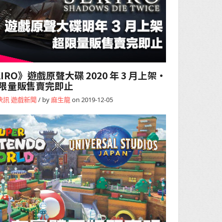
RO》遊戲原聲大碟 2020 年 3 月上架・
限量販售賣完即止
快訊
遊戲新聞
/ by
麻生龍
on 2019-12-05