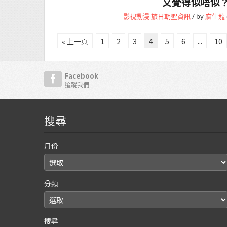
又覺得似唔似
影視動漫
旅日朝聖資訊
/ by
麻生龍
« 上一頁
1
2
3
4
5
6
...
10
Facebook
追蹤我們
搜尋
月份
分類
搜尋