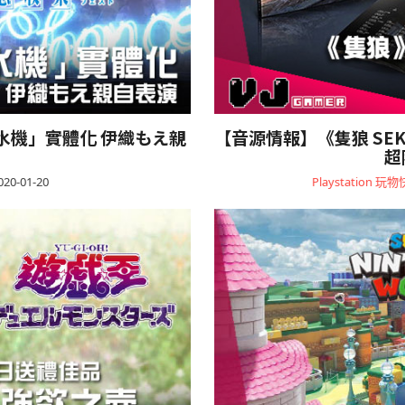
水機」實體化 伊織もえ親
【音源情報】《隻狼 SEKI
超
020-01-20
Playstation
玩物