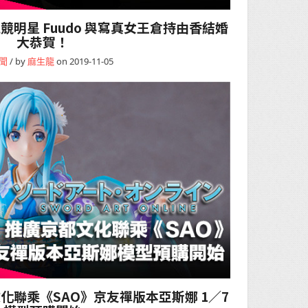
明星 Fuudo 與寫真女王倉持由香結婚
大恭賀！
聞
/ by
麻生龍
on 2019-11-05
化聯乘《SAO》京友禪版本亞斯娜 1／7