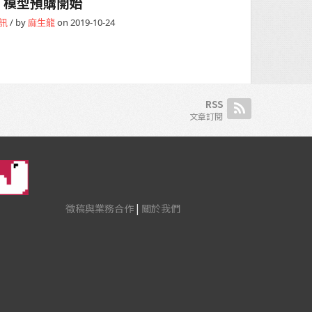
模型預購開始
訊
/ by
麻生龍
on 2019-10-24
RSS
文章訂閱
徵稿與業務合作
|
關於我們