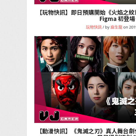
【玩物快訊】即日預購開始《火焰之紋
Figma 初登場
玩物快訊
/ by
麻生龍
on 201
【動漫快訊】《鬼滅之刃》真人舞台劇