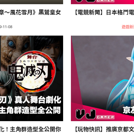
章～風花雪月》黒鷲皇女
【電競新聞】日本格鬥電競
9-11-08
遊戲新
化！主角群造型全公開你
【玩物快訊】推廣京都文