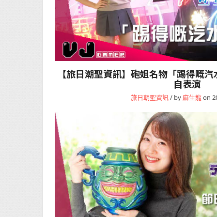
【旅日潮聖資訊】砲姐名物「踢得嘅汽
自表演
旅日朝聖資訊
/ by
麻生龍
on 2