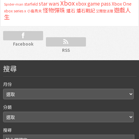
Xbox
star wars
xbox game pass
Xbox One
starfield
Spider-man
怪物彈珠
遊戲人
爐石
爐石戰記
xbox series x
小島秀夫
艾爾登法環
生
Facebook
RSS
搜尋
月份
分類
搜尋