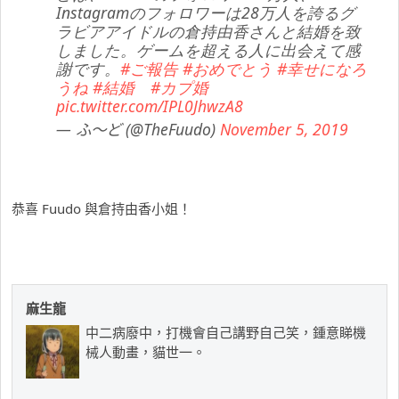
Instagramのフォロワーは28万人を誇るグ
ラビアアイドルの倉持由香さんと結婚を致
しました。ゲームを超える人に出会えて感
謝です。
#ご報告
#おめでとう
#幸せになろ
うね
#結婚
#カプ婚
pic.twitter.com/IPL0JhwzA8
— ふ～ど (@TheFuudo)
November 5, 2019
恭喜 Fuudo 與倉持由香小姐！
麻生龍
中二病廢中，打機會自己講野自己笑，鍾意睇機
械人動畫，貓世一。