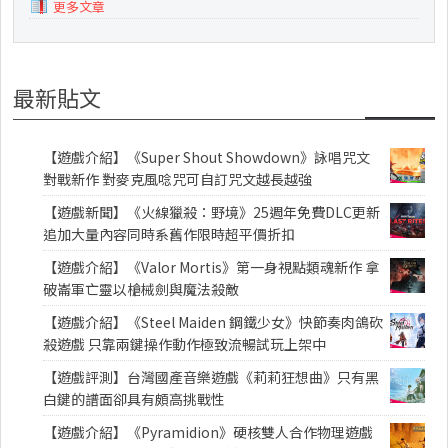
更多文章
最新貼文
【遊戲介紹】《Super Shout Showdown》詠唱咒文
對戰新作 對麥克風唸咒可自訂咒文越長越強
【遊戲新聞】《火線獵殺：野境》25週年免費DLC更新
追加大量內容同時系舊作限時超平價折扣
【遊戲介紹】《Valor Mortis》第一身視點類魂新作 拿
破崙軍亡靈以槍械劍與魔法殺敵
【遊戲介紹】《Steel Maiden 鋼鐵少女》快節奏肉鴿砍
殺遊戲 只靠兩鍵操作動作極致流暢試玩上架中
【遊戲評測】台灣國產音樂遊戲《莉莉狂想曲》只有黑
白鍵的譜面卻具有頗高挑戰性
【遊戲介紹】《Pyramidion》硬核雙人合作物理遊戲