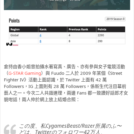
倉持由香小姐曾拍攝水著寫真、廣告、亦有參與女子電競活動
（
G-STAR Gaming
）與 Fuudo 二人於 2009 年某個《Street
Fighter IV》活動上面認識，於 Twitter 上面有 42 萬
Followers，IG 上面則有 28 萬 Followers，係新生代注目幕前
藝人之一。今次二人共諧連理，兩邊 Fans 都一致讚好話郎才女
貌咁話！兩人仲於網上放上結婚合照：
この度、私CygamesBeast/Razer所属のふ〜
どは、Twitterのフォロワー42万人、