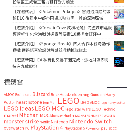
扮演監工或苦工奮力鞭打對方前進
【媒體試玩】《Pokémon Pokopia》冒泡泡海底的城
鎮DLC 復建水中都市同場加映漆黑一片的深海區域
【遊戲介紹】《Corsair Cove 縱橫秘灣》海盜城市建設
經營新作 包含海戰與探索等要素1.0版極度好評中
【遊戲介紹】《Sponge Break》四人合作木筏舟動作
遊戲 通過語音協調與解謎並救助掉隊隊友
【遊戲新聞】EA 私有化交易下週完成・沙地財團即將
持有九成股份
標籤雲
Blizzard
AMOC
BrickHeadz
elden ring
Gundam
Harry
Biohazard
LEGO
hearthstone
Potter
LEGO AMOC
lego harry potter
Iron Man
LEGO MOC
LEGO Ideas
lego star wars
LEGO Technic
Mhchan
marvel
MOC
Monster Hunter
MONSTER HUNTER WORLD
Nintendo Switch
monster strike
Nintendo
Netflix
PlayStation 4
overwatch
ps5
PC
PlayStation 5
Pokemon
SDCC