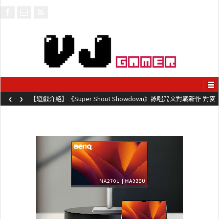
‹
›
【遊戲介紹】《Super Shout Showdown》詠唱咒文對戰新作 對麥
克風唸咒可自訂咒文越長越強