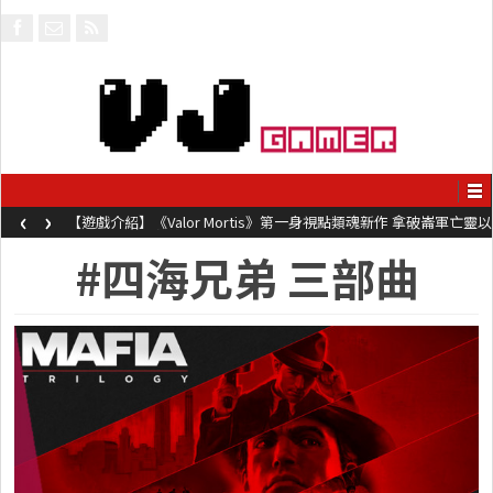
‹
›
【遊戲介紹】《Valor Mortis》第一身視點類魂新作 拿破崙軍亡靈以
槍械劍與魔法殺敵
#四海兄弟 三部曲