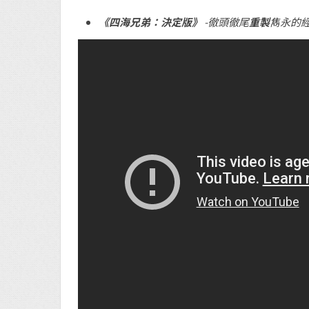
《四海兄弟：決定版》
-徹頭徹尾
重製
雋永的