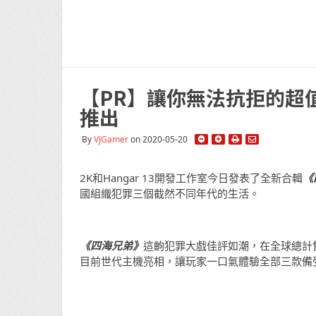
【PR】讓你無法抗拒的超值
推出
By
VJGamer
on 2020-05-20
2K和Hangar 13開發工作室今日發表了全新合輯
《
國組織犯罪三個截然不同年代的生活。
《四海兄弟》
這齣犯罪大戲佳評如潮，在全球總計
目前世代主機亮相，讓玩家一口氣體驗全部三款備