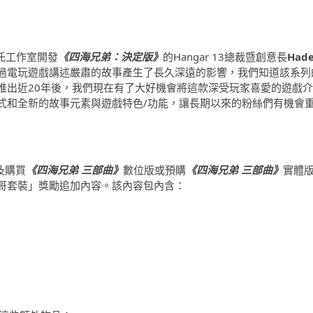
瓦托工作室開發
《四海兄弟：決定版》
的Hangar 13總裁暨創意長
Had
過電玩遊戲講述嚴肅的故事產生了長久深遠的影響，我們知道該系列
推出近20年後，我們現在有了大好機會將這款深受玩家喜愛的遊戲介
式和全新的故事元素與遊戲特色/功能，讓長期以來的粉絲們有機會
及購買
《四海兄弟 三部曲》
數位版或預購
《四海兄弟 三部曲》
實體
哥套裝」獎勵追加內容。該內容包內含：