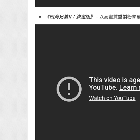
《四海兄弟II：決定版》
– 以高畫質
重製
粉絲