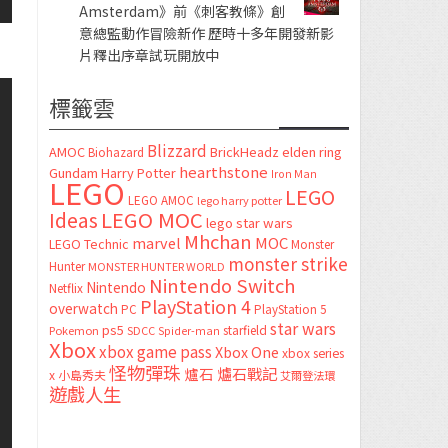
Amsterdam》前《刺客教條》創
意總監動作冒險新作 歷時十多年開發新影
片釋出序章試玩開放中
標籤雲
Blizzard
AMOC
BrickHeadz
elden ring
Biohazard
hearthstone
Gundam
Harry Potter
Iron Man
LEGO
LEGO
LEGO AMOC
lego harry potter
LEGO MOC
Ideas
lego star wars
Mhchan
marvel
MOC
LEGO Technic
Monster
monster strike
Hunter
MONSTER HUNTER WORLD
Nintendo Switch
Nintendo
Netflix
PlayStation 4
overwatch
PC
PlayStation 5
star wars
ps5
starfield
Pokemon
SDCC
Spider-man
Xbox
xbox game pass
Xbox One
xbox series
怪物彈珠
爐石
爐石戰記
x
小島秀夫
艾爾登法環
遊戲人生