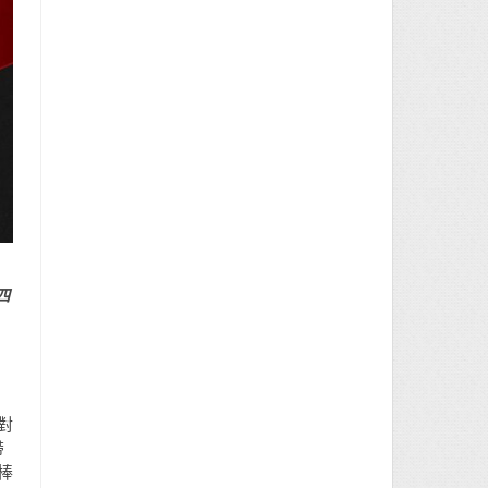
四
對
帶
棒