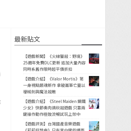
最新貼文
【遊戲新聞】《火線獵殺：野境》
25週年免費DLC更新 追加大量內容
同時系舊作限時超平價折扣
美
【遊戲介紹】《Valor Mortis》第
一身視點類魂新作 拿破崙軍亡靈以
槍械劍與魔法殺敵
【遊戲介紹】《Steel Maiden 鋼鐵
在
少女》快節奏肉鴿砍殺遊戲 只靠兩
鍵操作動作極致流暢試玩上架中
【遊戲評測】台灣國產音樂遊戲
《莉莉狂想曲》只有黑白鍵的譜面