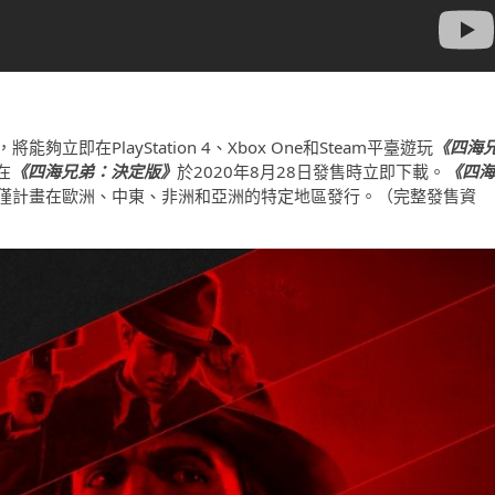
能夠立即在PlayStation 4、Xbox One和Steam平臺遊玩
《四海
在
《四海兄弟：決定版》
於2020年8月28日發售時立即下載。
《四海
前僅計畫在歐洲、中東、非洲和亞洲的特定地區發行。（完整發售資