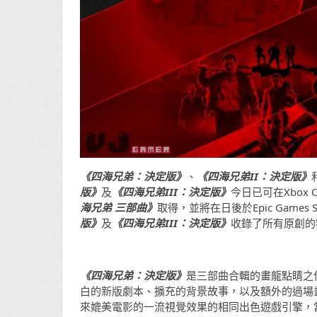
《四海兄弟：決定版》
、
《四海兄弟II：決定版》
版》
及
《四海兄弟III：決定版》
今日已可在Xbox O
海兄弟 三部曲》
取得，並將在日後於Epic Games
版》
及
《四海兄弟III：決定版》
收錄了所有原創的
《四海兄弟：決定版》
是三部曲合輯的畫龍點睛之
白的新版劇本、擴充的背景故事，以及額外的過場
來媲美電影的一流視覺效果的相同出色遊戲引擎，