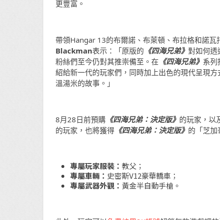
更豐富。
帶領Hangar 13的布爾諾、布萊頓、布拉格和諾
Blackman
表示：「原版的
《四海兄弟》
對如何透
粉絲們至今仍對其推崇備至。在
《四海兄弟》
系列
紹給新一代的玩家們，同時加上出色的現代呈現方
溫湯米的故事。」
8月28日前預購
《四海兄弟：決定版》
的玩家，以
的玩家，也將獲得
《四海兄弟：決定版》
的「芝加
專屬玩家服裝：
教父；
專屬車輛：
史密斯V12豪華轎車；
專屬武器外觀：
黃金半自動手槍。