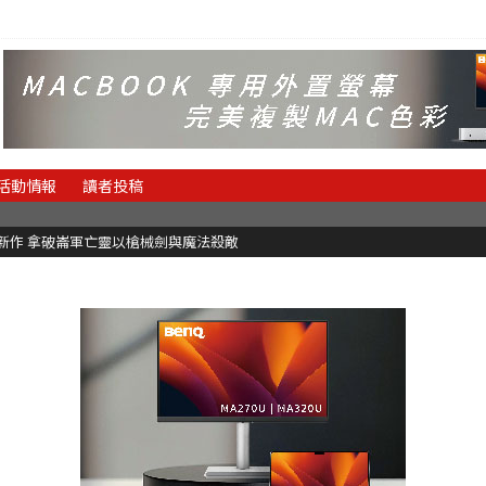
活動情報
讀者投稿
魂新作 拿破崙軍亡靈以槍械劍與魔法殺敵