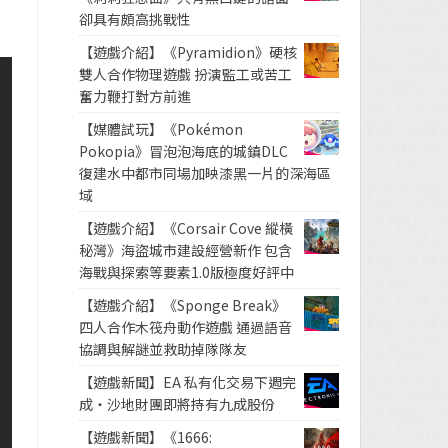
卻具有頗高挑戰性
【遊戲介紹】《Pyramidion》硬核
雙人合作物理遊戲 扮演監工或苦工
奮力鞭打對方前進
【媒體試玩】《Pokémon
Pokopia》冒泡泡海底的城鎮DLC
復建水中都市同場加映漆黑一片的深海區
域
【遊戲介紹】《Corsair Cove 縱橫
秘灣》海盜城市建設經營新作 包含
海戰與探索等要素1.0版極度好評中
【遊戲介紹】《Sponge Break》
四人合作木筏舟動作遊戲 通過語音
協調與解謎並救助掉隊隊友
【遊戲新聞】EA 私有化交易下週完
成・沙地財團即將持有九成股份
【遊戲新聞】《1666: