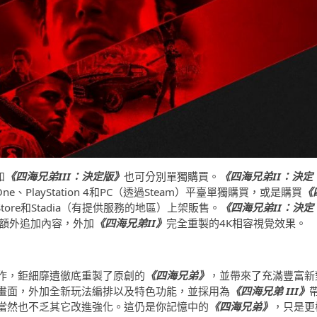
和
《四海兄弟III：決定版》
也可分別單獨購買。
《四海兄弟II：決定
ne、PlayStation 4和PC（透過Steam）平臺單獨購買，或是購買
《
 Store和Stadia（有提供服務的地區）上架販售。
《四海兄弟II：決定
額外追加內容，外加
《四海兄弟II》
完全重製的4K相容視覺效果。
作，鉅細靡遺徹底重製了原創的
《四海兄弟》
，並帶來了充滿豐富新
畫面，外加全新玩法編排以及特色功能，並採用為
《四海兄弟 III》
當然也不乏其它改進強化。這仍是你記憶中的
《四海兄弟》
，只是更