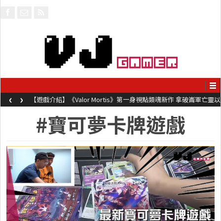
‹
›
【遊戲介紹】《Valor Mortis》第一身視點類魂新作 拿破崙軍亡靈以
槍械劍與魔法殺敵
#寶可夢卡牌遊戲