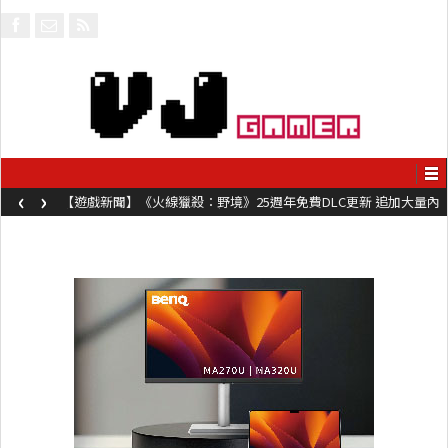
‹
›
【遊戲新聞】《火線獵殺：野境》25週年免費DLC更新 追加大量內
容同時系舊作限時超平價折扣