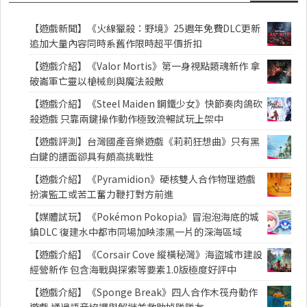
【遊戲新聞】《火線獵殺：野境》25週年免費DLC更新
追加大量內容同時系舊作限時超平價折扣
【遊戲介紹】《Valor Mortis》第一身視點類魂新作 拿
破崙軍亡靈以槍械劍與魔法殺敵
【遊戲介紹】《Steel Maiden 鋼鐵少女》快節奏肉鴿砍
殺遊戲 只靠兩鍵操作動作極致流暢試玩上架中
【遊戲評測】台灣國產音樂遊戲《莉莉狂想曲》只有黑
白鍵的譜面卻具有頗高挑戰性
【遊戲介紹】《Pyramidion》硬核雙人合作物理遊戲
扮演監工或苦工奮力鞭打對方前進
【媒體試玩】《Pokémon Pokopia》冒泡泡海底的城
鎮DLC 復建水中都市同場加映漆黑一片的深海區域
【遊戲介紹】《Corsair Cove 縱橫秘灣》海盜城市建設
經營新作 包含海戰與探索等要素1.0版極度好評中
【遊戲介紹】《Sponge Break》四人合作木筏舟動作