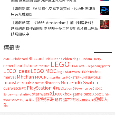
遊戲 通過語音協調與解謎並救助掉隊隊友
【遊戲新聞】EA 私有化交易下週完成・沙地財團即將
持有九成股份
【遊戲新聞】《1666: Amsterdam》前《刺客教條》
創意總監動作冒險新作 歷時十多年開發新影片釋出序章
試玩開放中
標籤雲
Blizzard
AMOC
BrickHeadz
elden ring
Gundam
Harry
Biohazard
LEGO
hearthstone
Potter
LEGO AMOC
lego harry potter
Iron Man
LEGO MOC
LEGO Ideas
lego star wars
LEGO Technic
Mhchan
marvel
MOC
Monster Hunter
MONSTER HUNTER WORLD
Nintendo Switch
monster strike
Nintendo
Netflix
PlayStation 4
overwatch
ps5
PC
PlayStation 5
Pokemon
SDCC
Xbox
star wars
xbox game pass
Xbox One
starfield
Spider-man
怪物彈珠
遊戲人
爐石
爐石戰記
xbox series x
小島秀夫
艾爾登法環
生