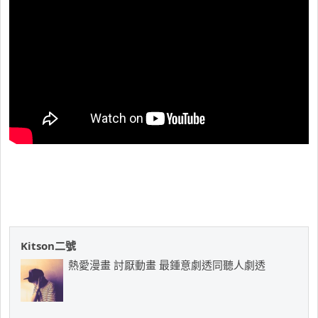
Kitson二號
熱愛漫畫 討厭動畫 最鍾意劇透同聽人劇透