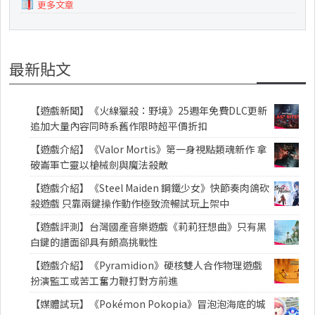
更多文章
最新貼文
【遊戲新聞】《火線獵殺：野境》25週年免費DLC更新
追加大量內容同時系舊作限時超平價折扣
【遊戲介紹】《Valor Mortis》第一身視點類魂新作 拿
破崙軍亡靈以槍械劍與魔法殺敵
【遊戲介紹】《Steel Maiden 鋼鐵少女》快節奏肉鴿砍
殺遊戲 只靠兩鍵操作動作極致流暢試玩上架中
【遊戲評測】台灣國產音樂遊戲《莉莉狂想曲》只有黑
白鍵的譜面卻具有頗高挑戰性
【遊戲介紹】《Pyramidion》硬核雙人合作物理遊戲
扮演監工或苦工奮力鞭打對方前進
【媒體試玩】《Pokémon Pokopia》冒泡泡海底的城