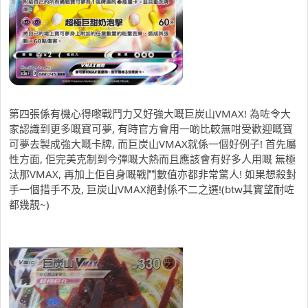
第四張係有機心得嚟戰鬥力又好強大嘅巨炭山VMAX! 為咗令大
家認識到更多嘅寶可夢, 有時官方會用一啲比較無咁受歡迎嘅寶
可夢去製成強大嘅卡牌, 而巨炭山VMAX就係一個好例子! 首先屬
性方面, 佢完美克制到今彈嘅大熱而且應該會有好多人用嘅 無極
汰那VMAX, 再加上佢自身嘅戰鬥數值亦都非常驚人! 如果想殺對
手一個措手不及, 巨炭山VMAX絕對係不二之選!(btw其實望耐咗
都幾靚~)