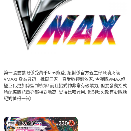
第一張要講嘅係受萬千fans寵愛, 絕對係官方親生仔嘅噴火龍
VMAX! 身為最初一批御三家一直受歡迎到依家, 今彈嘅VMAX超
極巨化更加係型到核爆! 而且招式仲非常有破壞力, 但要發動招式
所配備嘅能量亦都相對地高, 變得比較難用, 但對噴火龍有愛嘅話
絕對值得一試!