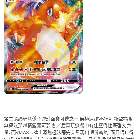
第二張必玩嘅係今彈封面寶可夢之一 無極汰那VMAX! 新登場嘅
無極汰那喺精靈寶可夢 劍／盾電玩遊戲中有住壓倒性嘅強大力
量, 而VMAX卡牌上嘅無極汰那完美呈現出呢份霸氣 !而且唔止得
個樣, 佢嘅特性同能力亦都相當有震懾力, 身為對手遇到無極汰那