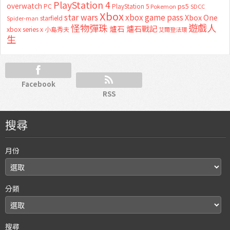
PlayStation 4
overwatch
ps5
PC
PlayStation 5
Pokemon
SDCC
Xbox
star wars
xbox game pass
Xbox One
starfield
Spider-man
怪物彈珠
遊戲人
爐石
爐石戰記
xbox series x
小島秀夫
艾爾登法環
生
Facebook
RSS
搜尋
月份
分類
搜尋