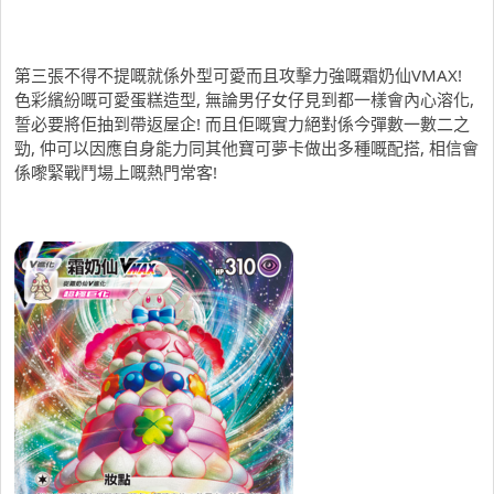
第三張不得不提嘅就係外型可愛而且攻擊力強嘅霜奶仙VMAX!
色彩繽紛嘅可愛蛋糕造型, 無論男仔女仔見到都一樣會內心溶化,
誓必要將佢抽到帶返屋企! 而且佢嘅實力絕對係今彈數一數二之
勁, 仲可以因應自身能力同其他寶可夢卡做出多種嘅配搭, 相信會
係嚟緊戰鬥場上嘅熱門常客!