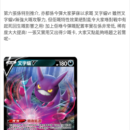
第六張係特別推介, 亦都係今彈大家夢寐以求嘅 叉字蝠V! 雖然叉
字蝠V無強大嘅攻擊力, 但佢嘅特性效果絕對能令大家喺對戰中有
起死回生嘅影響之用! 加上佢喺今彈嘅配置率實在係非常低, 稀有
度大大提高! 一張又實用又出得少嘅卡, 大家又點能夠唔趨之若鶩
呢~