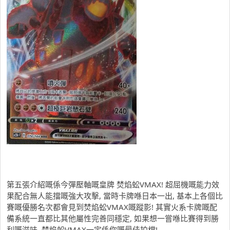
第五張介紹嘅係今彈壓軸嘅皇牌 焚焰蚣VMAX! 超屈機嘅能力效
果配合無人能擋嘅強大攻擊, 當時卡牌喺日本一出, 基本上各個比
賽嘅優勝名次都會見到焚焰蚣VMAX嘅蹤影! 其實火系卡牌嘅配
備系統一直都比其他屬性完善同穩定, 如果想一嘗喺比賽得到勝
利嘅滋味, 焚焰蚣VMAX一定係你嘅最佳拍檔!