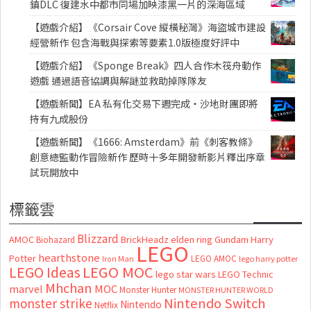
鎮DLC 復建水中都市同場加映漆黑一片的深海區域
【遊戲介紹】《Corsair Cove 縱橫秘灣》海盜城市建設
經營新作 包含海戰與探索等要素1.0版極度好評中
【遊戲介紹】《Sponge Break》四人合作木筏舟動作
遊戲 通過語音協調與解謎並救助掉隊隊友
【遊戲新聞】EA 私有化交易下週完成・沙地財團即將
持有九成股份
【遊戲新聞】《1666: Amsterdam》前《刺客教條》
創意總監動作冒險新作 歷時十多年開發新影片釋出序章
試玩開放中
標籤雲
Blizzard
AMOC
BrickHeadz
elden ring
Gundam
Harry
Biohazard
LEGO
hearthstone
Potter
LEGO AMOC
lego harry potter
Iron Man
LEGO MOC
LEGO Ideas
lego star wars
LEGO Technic
Mhchan
marvel
MOC
Monster Hunter
MONSTER HUNTER WORLD
Nintendo Switch
monster strike
Nintendo
Netflix