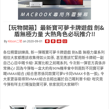
【玩物開箱】最新寶可夢卡牌遊戲 劍&
盾無極力量 大熱角色必玩推介!!
By
Kitson二號
on 2020-09-01
各位精靈訓練員, 新一彈嘅寶可夢卡牌遊戲 劍&盾 無極力量系列
相信大家都應該收集得如火如荼, 甚至應該忙緊用新卡牌砌一副
自己心目中嘅卡組! 其實比較之前嘅系列, 今次新一彈官方真係非
常佛心! 因為今彈每一盒大約有90%機率會中到兩對不同寶可夢
嘅VMAX組合 (組合意思係同款寶可夢V卡同VMAX卡各一張), 令
大家更容易得到VMAX組合去砌出屬於自己嘅利害卡組! 咁究竟
今彈有咩主打嘅強勁寶可夢, 依家就同大家睇吓!