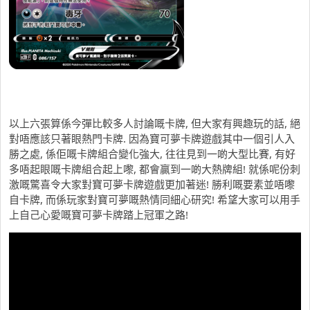
以上六張算係今彈比較多人討論嘅卡牌, 但大家有興趣玩的話, 絕
對唔應該只著眼熱門卡牌. 因為寶可夢卡牌遊戲其中一個引人入
勝之處, 係佢嘅卡牌組合變化強大, 往往見到一啲大型比賽, 有好
多唔起眼嘅卡牌組合起上嚟, 都會贏到一啲大熱牌組! 就係呢份刺
激嘅驚喜令大家對寶可夢卡牌遊戲更加著迷! 勝利嘅要素並唔嚟
自卡牌, 而係玩家對寶可夢嘅熱情同細心研究! 希望大家可以用手
上自己心愛嘅寶可夢卡牌踏上冠軍之路!