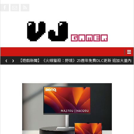
‹
›
【遊戲新聞】《火線獵殺：野境》25週年免費DLC更新 追加大量內
容同時系舊作限時超平價折扣