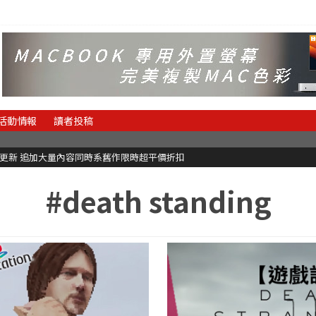
活動情報
讀者投稿
C更新 追加大量內容同時系舊作限時超平價折扣
#death standing