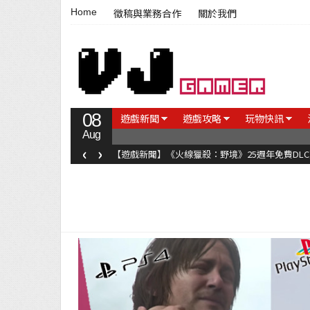
Home
徵稿與業務合作
關於我們
08
遊戲新聞
遊戲攻略
玩物快訊
Aug
‹
›
【遊戲新聞】《火線獵殺：野境》25週年免費DL