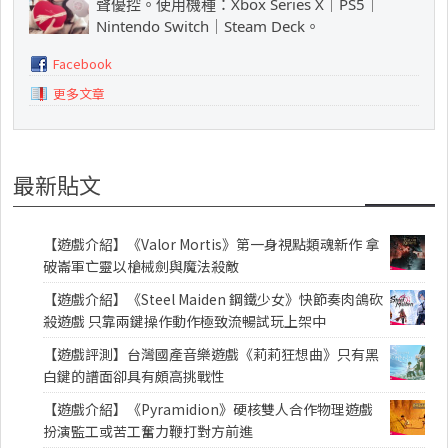
聲優控。使用機種：Xbox Series X｜PS5｜
Nintendo Switch｜Steam Deck。
Facebook
更多文章
最新貼文
【遊戲介紹】《Valor Mortis》第一身視點類魂新作 拿
破崙軍亡靈以槍械劍與魔法殺敵
【遊戲介紹】《Steel Maiden 鋼鐵少女》快節奏肉鴿砍
殺遊戲 只靠兩鍵操作動作極致流暢試玩上架中
【遊戲評測】台灣國產音樂遊戲《莉莉狂想曲》只有黑
白鍵的譜面卻具有頗高挑戰性
【遊戲介紹】《Pyramidion》硬核雙人合作物理遊戲
扮演監工或苦工奮力鞭打對方前進