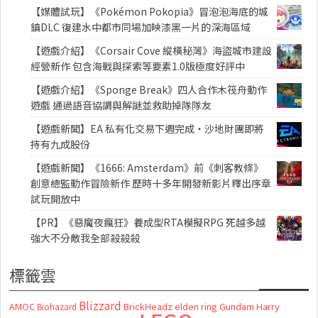
【媒體試玩】《Pokémon Pokopia》冒泡泡海底的城
鎮DLC 復建水中都市同場加映漆黑一片的深海區域
【遊戲介紹】《Corsair Cove 縱橫秘灣》海盜城市建設
經營新作 包含海戰與探索等要素1.0版極度好評中
【遊戲介紹】《Sponge Break》四人合作木筏舟動作
遊戲 通過語音協調與解謎並救助掉隊隊友
【遊戲新聞】EA 私有化交易下週完成・沙地財團即將
持有九成股份
【遊戲新聞】《1666: Amsterdam》前《刺客教條》
創意總監動作冒險新作 歷時十多年開發新影片釋出序章
試玩開放中
【PR】《惡魔夜瘋狂》養成型RTA模擬RPG 死越多越
強大不分敵我全部殺殺殺
標籤雲
Blizzard
AMOC
BrickHeadz
elden ring
Gundam
Harry
Biohazard