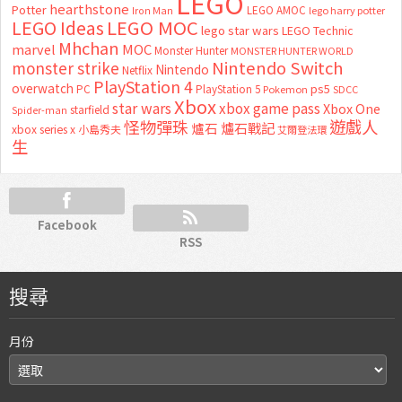
LEGO
hearthstone
Potter
LEGO AMOC
lego harry potter
Iron Man
LEGO MOC
LEGO Ideas
lego star wars
LEGO Technic
Mhchan
marvel
MOC
Monster Hunter
MONSTER HUNTER WORLD
Nintendo Switch
monster strike
Nintendo
Netflix
PlayStation 4
overwatch
ps5
PC
PlayStation 5
Pokemon
SDCC
Xbox
star wars
xbox game pass
Xbox One
starfield
Spider-man
怪物彈珠
遊戲人
爐石
爐石戰記
xbox series x
小島秀夫
艾爾登法環
生
Facebook
RSS
搜尋
月份