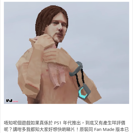
唔知呢個遊戲如果真係於 PS1 年代推出，到底又有產生咩評價
呢？講咁多我都知大家好想快啲睇片！原裝同 Fan Made 版本已