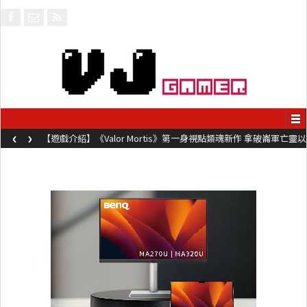
‹
›
【遊戲介紹】《Valor Mortis》第一身視點類魂新作 拿破崙軍亡靈以
槍械劍與魔法殺敵