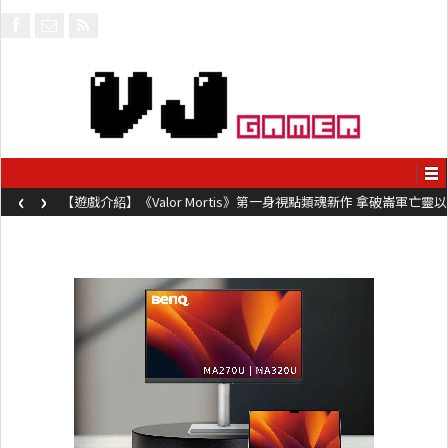
‹
›
【遊戲介紹】《Valor Mortis》第一身視點類魂新作 拿破崙軍亡靈以
槍械劍與魔法殺敵