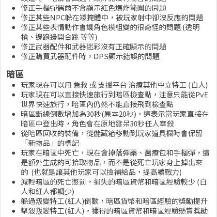
修正手榴彈偶爾不會顯示紅色爆炸範圍的問題
修正某些NPC躲在矮掩體中，被玩家射中卻沒反應的問題
修正某些表情動作會讓角色模組變的很奇怪的問題 (透明
槍、邊跑邊開合跳 等等)
修正武器配件和武器迷彩沒有正確顯示的問題
修正購買武器配件時，DPS顯示錯誤的問題
暗區
玩家現在可以用 急救 或 支援平台 治療其他中立特工 (白人)
玩家現在可以直接快速旅行到暗區檢查點，注意只能從PvE
世界快速旅行，暗區內仍然不能直接飛到檢查點
暗區斷線倒數增加為30秒(原本20秒)，這表示當玩家直接在
暗區中登出時，角色會在原地發呆30秒任人宰殺
從暗區回收的裝備，從儲藏箱移動到玩家道具欄時會保留
「新物品」的標記
玩家在暗區中死亡，現在會掉落彈藥、醫療包和手榴彈，這
是額外生成的可拾取物品，而不是從死亡玩家身上掉出來
的 (也就是讓其他玩家可以撿補給品，提高續戰力)
減輕暗區的死亡懲罰，損失的暗區貨幣和暗區經驗較少 (白
人和紅人都調少)
躲過叛變特工(紅人)倒數，暗區貨幣和暗區經驗的獎勵提升
擊殺叛變特工(紅人)，獲得的暗區貨幣和暗區經驗懸賞獎勵