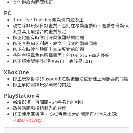
其他遊戲內翻譯修正
PC
Tobii Eye Tracking 眼動儀問題修正
現在除非玩家自訂畫質，否則在啟動遊戲時，遊戲會自動偵
測並套用最適合的畫質設定
修正地圖有時候用滑鼠很難點的問題
修正某些匈牙利語、韓文、俄文的翻譯問題
修正有時候在地圖上無法配對的問題
移除主選單角色選擇畫面上的UBI Store商店按鈕
修正版本號錯誤(誤植為1.1，應該是1.01)
XBox One
修正玩家暫停(Suspend)遊戲後無法重新連上伺服器的問題
修正解除封鎖玩家無效的問題
PlayStation 4
新增選項，可關閉PS4手把上的喇叭
改善貼圖和模組載入的速度
修正使用耳機時，ISAC音量太大的問題官方消息來源:
//ubi.li/k3wsy