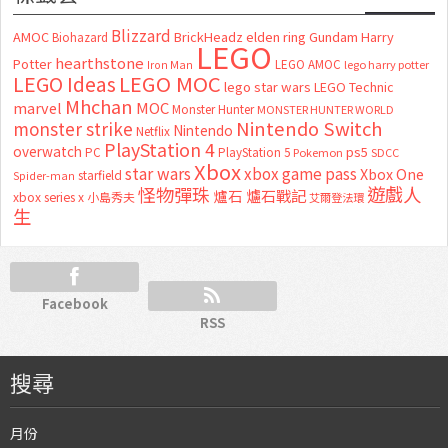
Blizzard
AMOC
BrickHeadz
elden ring
Gundam
Harry
Biohazard
LEGO
hearthstone
Potter
LEGO AMOC
lego harry potter
Iron Man
LEGO MOC
LEGO Ideas
lego star wars
LEGO Technic
Mhchan
marvel
MOC
Monster Hunter
MONSTER HUNTER WORLD
Nintendo Switch
monster strike
Nintendo
Netflix
PlayStation 4
overwatch
ps5
PC
PlayStation 5
Pokemon
SDCC
Xbox
star wars
xbox game pass
Xbox One
starfield
Spider-man
怪物彈珠
遊戲人
爐石
爐石戰記
xbox series x
小島秀夫
艾爾登法環
生
Facebook
RSS
搜尋
月份