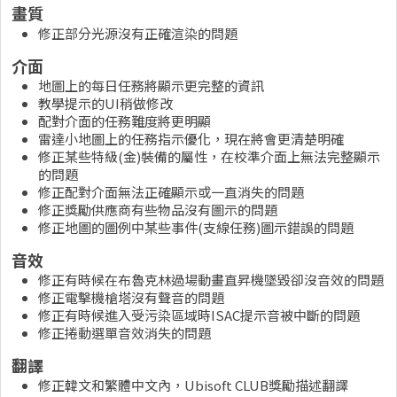
畫質
修正部分光源沒有正確渲染的問題
介面
地圖上的每日任務將顯示更完整的資訊
教學提示的UI稍做修改
配對介面的任務難度將更明顯
雷達小地圖上的任務指示優化，現在將會更清楚明確
修正某些特級(金)裝備的屬性，在校準介面上無法完整顯示
的問題
修正配對介面無法正確顯示或一直消失的問題
修正獎勵供應商有些物品沒有圖示的問題
修正地圖的圖例中某些事件(支線任務)圖示錯誤的問題
音效
修正有時候在布魯克林過場動畫直昇機墜毀卻沒音效的問題
修正電擊機槍塔沒有聲音的問題
修正有時候進入受污染區域時ISAC提示音被中斷的問題
修正捲動選單音效消失的問題
翻譯
修正韓文和繁體中文內，Ubisoft CLUB獎勵描述翻譯