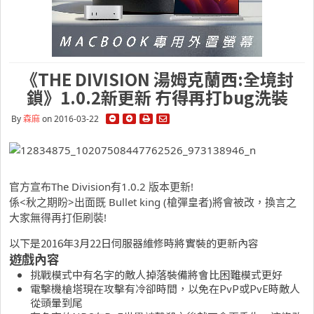
《THE DIVISION 湯姆克蘭西:全境封
鎖》1.0.2新更新 冇得再打bug洗裝
By
森麻
on 2016-03-22
官方宣布The Division有1.0.2 版本更新!
係<秋之期盼>出面既 Bullet king (槍彈皇者)將會被改，換言之
大家無得再打佢刷裝!
以下是2016年3月22日伺服器維修時將實裝的更新內容
遊戲內容
挑戰模式中有名字的敵人掉落裝備將會比困難模式更好
電擊機槍塔現在攻擊有冷卻時間，以免在PvP或PvE時敵人
從頭暈到尾