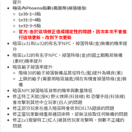
提升
暗區內Phoenix點數(鳳凰幣)掉落增加:
Lv30: 1~3點
Lv31: 2~4點
Lv32: 3~5點
官方: 由於這項修正造成穩定性的問題，因次本次不會進
行這項更新，改到下次更新
暗區Lv31和Lv32的有名字NPC，掉落特級(金)裝備的機率提
升
暗區Lv32的有名字NPC，掉落特級(金)的國土戰略局裝備
(素材)機率提升
暗區箱子掉落率提升:
階級30的箱子掉落裝備品質從特化(藍)提升為精良(紫)
上鎖的箱子(需要用暗區鑰匙)現在有機會掉落特級(金)裝
備
暗區NPC掉落暗區貨幣的機率與數量降低
修正特工天賦(按K) 野火燎原(科技線) 和 恐懼手段(科技線)
會攻擊到其他中立玩家(白人)的問題
修正部分玩家在進入暗區時會收到DELTA錯誤的問題
修正當玩家斷線重新連回來時，卻無法撿取任何裝備的問題
修正Lv1叛變特工(紅人)被其他玩家攻擊時，倒數不正確的
問題