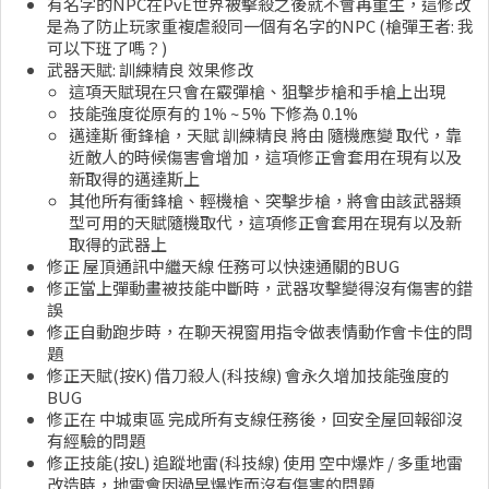
有名字的NPC在PvE世界被擊殺之後就不會再重生，這修改
是為了防止玩家重複虐殺同一個有名字的NPC (槍彈王者: 我
可以下班了嗎？)
武器天賦: 訓練精良 效果修改
這項天賦現在只會在霰彈槍、狙擊步槍和手槍上出現
技能強度從原有的 1% ~ 5% 下修為 0.1%
邁達斯 衝鋒槍，天賦 訓練精良 將由 隨機應變 取代，靠
近敵人的時候傷害會增加，這項修正會套用在現有以及
新取得的邁達斯上
其他所有衝鋒槍、輕機槍、突擊步槍，將會由該武器類
型可用的天賦隨機取代，這項修正會套用在現有以及新
取得的武器上
修正 屋頂通訊中繼天線 任務可以快速通關的BUG
修正當上彈動畫被技能中斷時，武器攻擊變得沒有傷害的錯
誤
修正自動跑步時，在聊天視窗用指令做表情動作會卡住的問
題
修正天賦(按K) 借刀殺人(科技線) 會永久增加技能強度的
BUG
修正在 中城東區 完成所有支線任務後，回安全屋回報卻沒
有經驗的問題
修正技能(按L) 追蹤地雷(科技線) 使用 空中爆炸 / 多重地雷
改造時，地雷會因過早爆炸而沒有傷害的問題