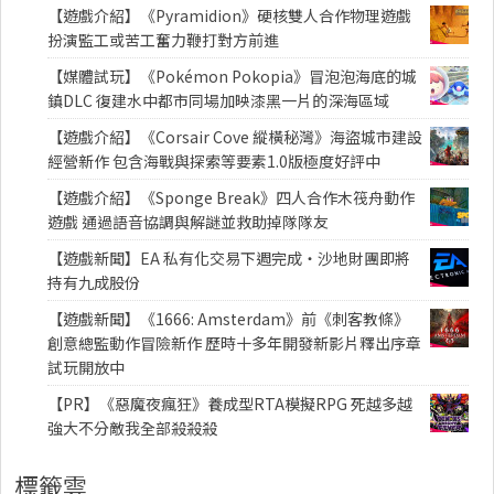
【遊戲介紹】《Pyramidion》硬核雙人合作物理遊戲
扮演監工或苦工奮力鞭打對方前進
【媒體試玩】《Pokémon Pokopia》冒泡泡海底的城
鎮DLC 復建水中都市同場加映漆黑一片的深海區域
【遊戲介紹】《Corsair Cove 縱橫秘灣》海盜城市建設
經營新作 包含海戰與探索等要素1.0版極度好評中
【遊戲介紹】《Sponge Break》四人合作木筏舟動作
遊戲 通過語音協調與解謎並救助掉隊隊友
【遊戲新聞】EA 私有化交易下週完成・沙地財團即將
持有九成股份
【遊戲新聞】《1666: Amsterdam》前《刺客教條》
創意總監動作冒險新作 歷時十多年開發新影片釋出序章
試玩開放中
【PR】《惡魔夜瘋狂》養成型RTA模擬RPG 死越多越
強大不分敵我全部殺殺殺
標籤雲