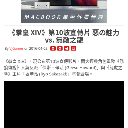
《拳皇 XIV》第10波宣傳片 悪の魅力
vs. 無敵之龍
By
VJGamer
on 2016-04-02
《拳皇 XIV》，現公布第10波宣傳影片，兩大經典角色重臨《餓
狼傳說》人氣反派「傑斯．候活 (Geese Howard)」與《龍虎之
拳》主角「坂崎亮 (Ryo Sakazaki)」將會登場。