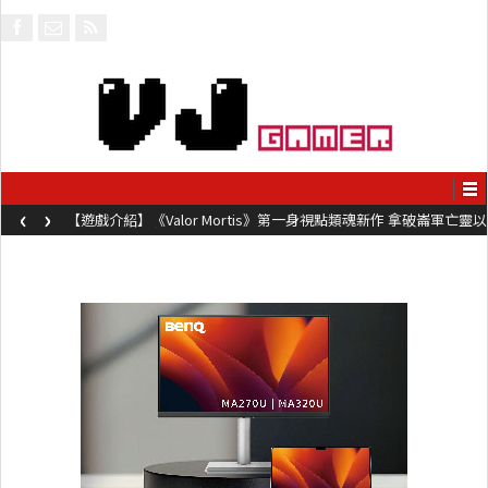
‹
›
【遊戲介紹】《Valor Mortis》第一身視點類魂新作 拿破崙軍亡靈以
槍械劍與魔法殺敵