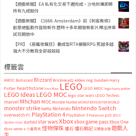
【遊戲新聞】EA 私有化交易下週完成・沙地財團即將
持有九成股份
【遊戲新聞】《1666: Amsterdam》前《刺客教條》
創意總監動作冒險新作 歷時十多年開發新影片釋出序章
試玩開放中
【PR】《惡魔夜瘋狂》養成型RTA模擬RPG 死越多越
強大不分敵我全部殺殺殺
標籤雲
Blizzard
AMOC
BrickHeadz
elden ring
Gundam
Harry
Biohazard
LEGO
hearthstone
Potter
LEGO AMOC
lego harry potter
Iron Man
LEGO MOC
LEGO Ideas
lego star wars
LEGO Technic
Mhchan
marvel
MOC
Monster Hunter
MONSTER HUNTER WORLD
Nintendo Switch
monster strike
Nintendo
Netflix
PlayStation 4
overwatch
ps5
PC
PlayStation 5
Pokemon
SDCC
Xbox
star wars
xbox game pass
Xbox One
starfield
Spider-man
怪物彈珠
遊戲人
爐石
爐石戰記
xbox series x
小島秀夫
艾爾登法環
生