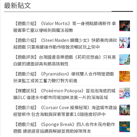
最新貼文
【遊戲介紹】《Valor Mortis》第一身視點類魂新作 拿
破崙軍亡靈以槍械劍與魔法殺敵
【遊戲介紹】《Steel Maiden 鋼鐵少女》快節奏肉鴿砍
殺遊戲 只靠兩鍵操作動作極致流暢試玩上架中
【遊戲評測】台灣國產音樂遊戲《莉莉狂想曲》只有黑
白鍵的譜面卻具有頗高挑戰性
【遊戲介紹】《Pyramidion》硬核雙人合作物理遊戲
扮演監工或苦工奮力鞭打對方前進
【媒體試玩】《Pokémon Pokopia》冒泡泡海底的城
鎮DLC 復建水中都市同場加映漆黑一片的深海區域
【遊戲介紹】《Corsair Cove 縱橫秘灣》海盜城市建設
經營新作 包含海戰與探索等要素1.0版極度好評中
【遊戲介紹】《Sponge Break》四人合作木筏舟動作
遊戲 通過語音協調與解謎並救助掉隊隊友