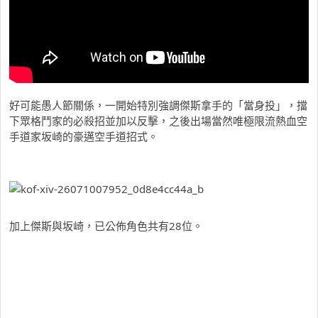
好可能愚人節關係，一開始特別強調傑斯拿手的「當身投」，擋
下眾格鬥家的必殺招並加以反擊，之後出場當然唯極限流熱血空
手道家坂崎的豪邁空手道招式。
加上傑斯與坂崎，已公佈角色共有28位。