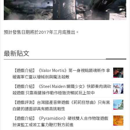
預計發售日期將於2017年三月底推出。
最新貼文
【遊戲介紹】《Valor Mortis》第一身視點類魂新作 拿
破崙軍亡靈以槍械劍與魔法殺敵
【遊戲介紹】《Steel Maiden 鋼鐵少女》快節奏肉鴿砍
殺遊戲 只靠兩鍵操作動作極致流暢試玩上架中
【遊戲評測】台灣國產音樂遊戲《莉莉狂想曲》只有黑
白鍵的譜面卻具有頗高挑戰性
【遊戲介紹】《Pyramidion》硬核雙人合作物理遊戲
扮演監工或苦工奮力鞭打對方前進